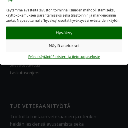
Ratavartijankatu 2 A, 00520 Helsinki
Käytämme evästeitä sivuston toiminnallisuuden mahdollistamiseksi,
käyttökokemuksen parantamiseksi sekä tilastoinnin ja markkinoinnin
Postiosoite
tueksi. Napsauttamalla ’hyvaksy’ osoitat hyväksyväsi evästeiden käytön.
PL 600, 00521 Helsinki
Hyväksy
Kulkuohjeet veteraanitalolle
Näytä asetukset
Lisätietoa
Tietosuoja- ja rekisteriseloste
Evästekäytäntö
Rekisteri- ja tietosuojaseloste
Saavutettavuus
Laskutusohjeet
TUE VETERAANITYÖTÄ
Tuotoilla tuetaan veteraanien ja etenkin
heidän leskiensä avustamista sekä