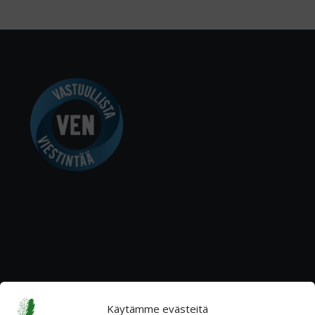
YHTEYSTIEDOT
Käytämme evästeitä
Katuosoite