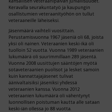
kansallisen veteraanipäivän juhlallisuudet.
Keravalla seurakuntatyö ja kaupungin
osallistumien veteraanityöhön on tullut
veteraaneille läheiseksi.
Jäsenmäärä vaihteli vuosittain.
Perustamisvuonna 1967 jäseniä oli 68, joista
yksi oli nainen. Veteraanien keski-ikä oli
tuolloin 52 vuotta. Vuonna 1989 veteraanien
lukumäärä oli suurimmillaan 289 jäsentä.
Vuonna 2008 uusittujen sääntöjen myötä
sotaveteraanien puolisot ja lesket samoin
kuin kannattajajäsenet tulivat
äänivaltaisiksi jäseniksi yhdessä
veteraanien kanssa. Vuonna 2012
veteraanien lukumäärä oli vähentynyt
luonnollisen poistuman kautta alle sataan
keski-iän ollessa jo 88 vuotta.