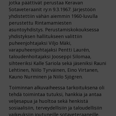
jotka päättivät perustaa Keravan
Sotaveteraanit ry:n 9.3.1967. Järjestöön
yhdistettiin vähän aiemmin 1960-luvulla
perustettu Rintamamiesten
asuntoyhdistys. Perustamiskokouksessa
yhdistyksen hallitukseen valittiin
puheenjohtajaksi Viljo Mäki,
varapuheenjohtajaksi Pentti Laurén,
taloudenhoitajaksi Jooseppi Silomaa,
sihteeriksi Kalle Sariola sekä jäseniksi Rauni
Lehtinen, Niilo Tyrväinen, Eino Virtanen,
Kauno Nurminen ja Niilo Sjögren.
Toiminnan alkuvaiheessa tarkoituksena oli
tehdä toimintaa tutuksi, hankkia ja antaa
veljesapua ja huoltoa sekä henkistä
sosiaalisiin, terveydellisiin ja taloudellisiin
vaikeuksiin joutuneille sotaveteraaneille,