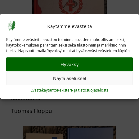
Käytämme evästeitä
Käytämme evästeitä sivuston toiminnallisuuden mahdollistamiseksi,
käyttökokemuksen parantamiseksi sekä tilastoinnin ja markkinoinnin
tueksi. Napsauttamalla ’hyvaksy’ osoitat hyväksyväsi evästeiden käytön.
Hyväksy
SOTAINVALIDIEN VELJESLIITTO 1940-
2019
Näytä asetukset
Sotainvalidit edellä käyden – vammoista
Evästekäytäntö
Rekisteri- ja tietosuojaseloste
huolimatta
Tuomas Hoppu