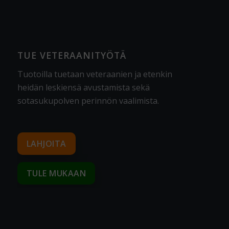
TUE VETERAANITYÖTÄ
Tuotoilla tuetaan veteraanien ja etenkin
heidän leskiensä avustamista sekä
sotasukupolven perinnön vaalimista
.
LAHJOITA
TULE MUKAAN