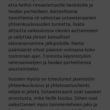
että heihin rinnastettaville henkilöille ja
heidän perheilleen. Aatteellisena
tavoitteena oli vahvistaa sotaveteraanien
yhteenkuuluvuuden tunnetta, lisätä
alttiutta vaikeuksissa olevien auttamiseen
ja säilyttää yleiset kansalliset
elämänarvomme jälkipolville. Nämä
päämäärät olivat pääosin voimassa koko
toiminnan ajan. Toiminta käynnistyikin
veteraaniveljien ja heidän perheittensä
avustamiseksi.
Vuosien myötä on toteutunut jäsenistön
yhteenkuuluvuus ja yhteisvastuuhenki,
veljeä ei jätetä. Sotaveteraanit ovat saaneet
arvostusta, mikä heille kuuluu. Siihen ovat
vaikuttaneet myös tammenlehvien jako ja