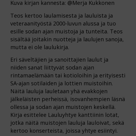
Kuva kirjan kannesta: @Merja Kukkonen
Teos kertoo laulamisesta ja lauluista ja
veteraanityöstä 2000-luvun alussa ja tuo
esille sodan ajan muistoja ja tunteita. Teos
sisältää joitakin nuotteja ja laulujen sanoja,
mutta ei ole laulukirja.
Eri säveltäjien ja sanoittajien laulut ja
niiden sanat liittyvät sodan ajan
rintamaelämään tai kotioloihin ja erityisesti
SA-ajan sotilaiden ja lottien muistoihin.
Näitä lauluja lauletaan yhä evakkojen
jälkeläisten perheissä, isovanhempien läsnä
ollessa ja sodan ajan muistojen keskellä.
Kirja esittelee Lauluyhtye kanttiinin lotat,
jotka näitä muistojen lauluja lauloivat, sekä
kertoo konserteista, joissa yhtye esiintyi.