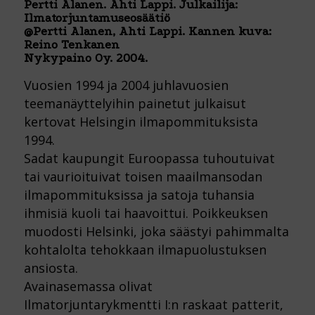
Pertti Alanen. Ahti Lappi. Julkailija:
Ilmatorjuntamuseosäätiö
@Pertti Alanen, Ahti Lappi. Kannen kuva:
Reino Tenkanen
Nykypaino Oy. 2004.
Vuosien 1994 ja 2004 juhlavuosien
teemanäyttelyihin painetut julkaisut
kertovat Helsingin ilmapommituksista
1994.
Sadat kaupungit Euroopassa tuhoutuivat
tai vaurioituivat toisen maailmansodan
ilmapommituksissa ja satoja tuhansia
ihmisiä kuoli tai haavoittui. Poikkeuksen
muodosti Helsinki, joka säästyi pahimmalta
kohtalolta tehokkaan ilmapuolustuksen
ansiosta.
Avainasemassa olivat
Ilmatorjuntarykmentti I:n raskaat patterit,