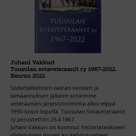
Juhani Vakkuri
Tuusulan sotaveteraanit ry 1967-2022.
Keuruu 2022
Sodanjälkeisten vaaran vuosien ja
lamaannuksen jälkeen sotiemme
veteraanien järjestötoiminta alkoi elpyä
1950-luvun lopulla. Tuusulan Sotaveteraanit
ry perustettiin 25.4.1967.
Juhani Vakkuri on koonnut historiateokseen
yhdistyksen monet eri kehitysvaiheet,