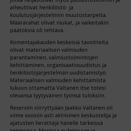
aiheuttivat henkilöstö- ja
koulutusjärjestelmiin muutostarpeita.
Määrärahat olivat niukat, ja vaikeitakin
päätöksiä oli tehtävä.
Komentajakauden keskeisiä tavoitteita
olivat materiaalisen valmiuden
parantaminen, valmiustoimintojen
kehittäminen, organisaatiouudistus ja
henkilöstöjärjestelmän uudistamistyö.
Materiaalisen valmiuden kehittämistä
lukuun ottamatta Valtanen itse totesi
olevansa tyytyväinen työnsä tuloksiin.
Reserviin siirryttyään Jaakko Valtanen oli
viime vuosiin asti aktiivinen keskustelija ja
ajatusten herättäjä hänelle tärkeissä
teemoissa. Monissa puheissaan ja