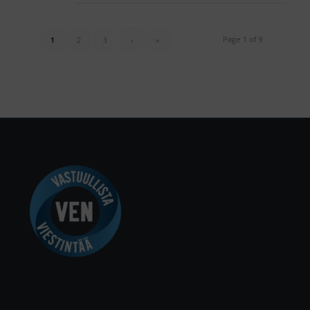
Page 1 of 9
1
2
3
›
»