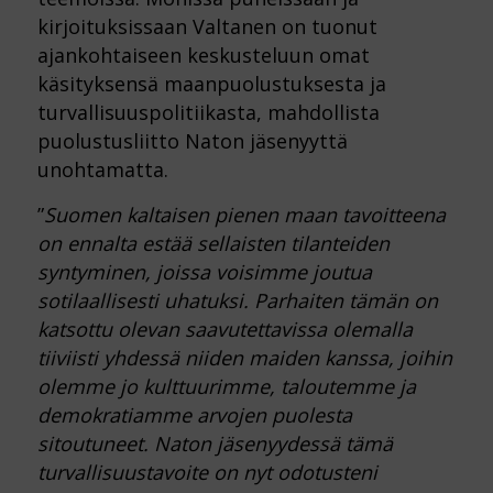
kirjoituksissaan Valtanen on tuonut
ajankohtaiseen keskusteluun omat
käsityksensä maanpuolustuksesta ja
turvallisuuspolitiikasta, mahdollista
puolustusliitto Naton jäsenyyttä
unohtamatta.
”
Suomen kaltaisen pienen maan tavoitteena
on ennalta estää sellaisten tilanteiden
syntyminen, joissa voisimme joutua
sotilaallisesti uhatuksi. Parhaiten tämän on
katsottu olevan saavutettavissa olemalla
tiiviisti yhdessä niiden maiden kanssa, joihin
olemme jo kulttuurimme, taloutemme ja
demokratiamme arvojen puolesta
sitoutuneet. Naton jäsenyydessä tämä
turvallisuustavoite on nyt odotusteni