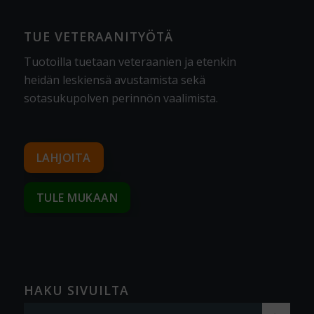
TUE VETERAANITYÖTÄ
Tuotoilla tuetaan veteraanien ja etenkin
heidän leskiensä avustamista sekä
sotasukupolven perinnön vaalimista
.
LAHJOITA
TULE MUKAAN
HAKU SIVUILTA