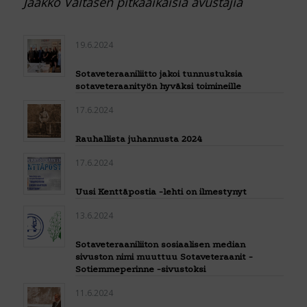
Jaakko Valtasen pitkäaikaisia avustajia
19.6.2024
Sotaveteraaniliitto jakoi tunnustuksia
sotaveteraanityön hyväksi toimineille
17.6.2024
Rauhallista juhannusta 2024
17.6.2024
Uusi Kenttäpostia -lehti on ilmestynyt
13.6.2024
Sotaveteraaniliiton sosiaalisen median
sivuston nimi muuttuu Sotaveteraanit -
Sotiemmeperinne -sivustoksi
11.6.2024