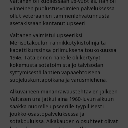
Valtanen oli kuollessaan 98-vuotias. Hän oli
viimeinen puolustusvoimien palveluksessa
ollut veteraanien tammenlehvätunnusta
asetakissaan kantanut upseeri.
Valtanen valmistui upseeriksi
Merisotakoulun rannikkotykistölinjalta
kadettikurssinsa priimuksena toukokuussa
1946. Tätä ennen hänelle oli kertynyt
kokemusta sotatoimista jo talvisodan
syttymisestä lähtien vapaaehtoisena
suojeluskuntapoikana ja varusmiehenä.
Alkuvaiheen miinanraivaustehtävien jälkeen
Valtasen ura jatkui aina 1960-luvun alkuun
saakka nuorelle upseerille tyypillisesti
joukko-osastopalveluksessa ja
sotakouluissa. Aikakauden olosuhteet olivat