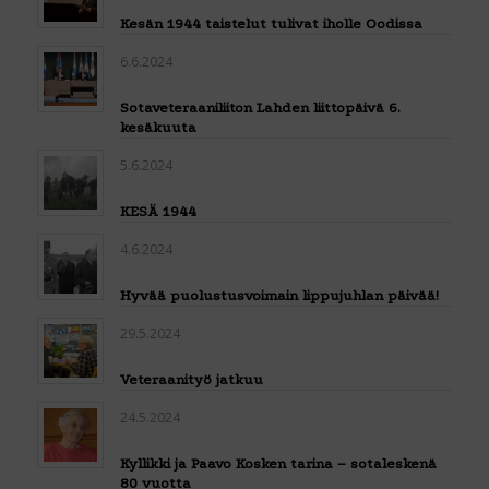
Kesän 1944 taistelut tulivat iholle Oodissa
6.6.2024
Sotaveteraaniliiton Lahden liittopäivä 6.
kesäkuuta
5.6.2024
KESÄ 1944
4.6.2024
Hyvää puolustusvoimain lippujuhlan päivää!
29.5.2024
Veteraanityö jatkuu
24.5.2024
Kyllikki ja Paavo Kosken tarina – sotaleskenä
80 vuotta