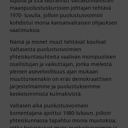
lopulla ja sitä seurannut valtakunnallisten
maanpuolustuskurssien johtajan tehtävä
1970- luvulla, jolloin puolustusvoimiin
kohdistui monia kansanvaltaisen ohjauksen
vaatimuksia.
Nämä ja monet muut tehtävät koulivat
Valtasesta puolustusvoimien
yhteiskuntasuhteita vaalivan monipuolisen
osallistujan ja vaikuttajan, jonka mielestä
yleinen asevelvollisuus ajan mukaan
muuttuneenakin on eräs demokraattisen
järjestelmämme ja puolustuksemme
keskeisimmistä kulmakivistä.
Valtasen aika puolustusvoimain
komentajana ajoittui 1980-lukuun, jolloin
yhteiskunnassa tapahtui monia muutoksia,
jotka heijastuivat myös puolustusvoimiin ja