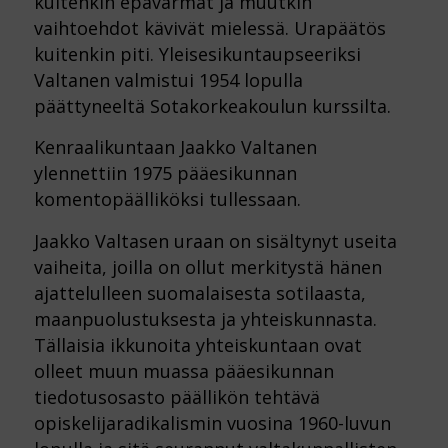
kuitenkin epävarmat ja muutkin
vaihtoehdot kävivät mielessä. Urapäätös
kuitenkin piti. Yleisesikuntaupseeriksi
Valtanen valmistui 1954 lopulla
päättyneeltä Sotakorkeakoulun kurssilta.
Kenraalikuntaan Jaakko Valtanen
ylennettiin 1975 pääesikunnan
komentopäälliköksi tullessaan.
Jaakko Valtasen uraan on sisältynyt useita
vaiheita, joilla on ollut merkitystä hänen
ajattelulleen suomalaisesta sotilaasta,
maanpuolustuksesta ja yhteiskunnasta.
Tällaisia ikkunoita yhteiskuntaan ovat
olleet muun muassa pääesikunnan
tiedotusosasto päällikön tehtävä
opiskelijaradikalismin vuosina 1960-luvun