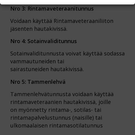
Nro 3: Rintamaveteraanitunnus
Voidaan käyttää Rintamaveteraaniliiton
jäsenten hautakivissä.
Nro 4: Sotainvaliditunnus
Sotainvaliditunnusta voivat käyttää sodassa
vammautuneiden tai
sairastuneiden hautakivissä.
Nro 5: Tammenlehvä
Tammenlehvätunnusta voidaan käyttää
rintamaveteraanien hautakivissä, joille
on myönnetty rintama-, sotilas- tai
rintamapalvelustunnus (naisille) tai
ulkomaalaisen rintamasotilatunnus