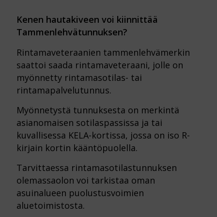
Kenen hautakiveen voi kiinnittää
Tammenlehvätunnuksen?
Rintamaveteraanien tammenlehvämerkin
saattoi saada rintamaveteraani, jolle on
myönnetty rintamasotilas- tai
rintamapalvelutunnus.
Myönnetystä tunnuksesta on merkintä
asianomaisen sotilaspassissa ja tai
kuvallisessa KELA-kortissa, jossa on iso R-
kirjain kortin kääntöpuolella.
Tarvittaessa rintamasotilastunnuksen
olemassaolon voi tarkistaa oman
asuinalueen puolustusvoimien
aluetoimistosta.