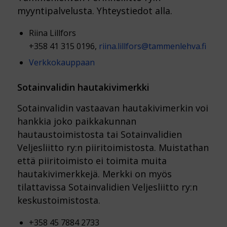
myyntipalvelusta. Yhteystiedot alla.
Riina Lillfors
+358 41 315 0196,
riina.lillfors@tammenlehva.fi
Verkkokauppaan
Sotainvalidin hautakivimerkki
Sotainvalidin vastaavan hautakivimerkin voi
hankkia joko paikkakunnan
hautaustoimistosta tai Sotainvalidien
Veljesliitto ry:n piiritoimistosta. Muistathan
että piiritoimisto ei toimita muita
hautakivimerkkejä. Merkki on myös
tilattavissa Sotainvalidien Veljesliitto ry:n
keskustoimistosta.
+358 45 7884 2733