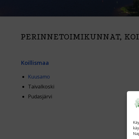
PERINNETOIMIKUNNAT, KO
Koillismaa
Kuusamo
Taivalkoski
Pudasjärvi
Käy
käy
Nap