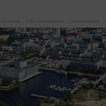
Tietoa meistä
Oulun Tammenlehväkuoro
Perinnetoimikunnat