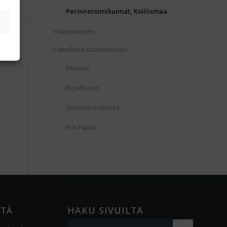
Perinnetoimikunnat, Koillismaa
Yhteydenotto
Paikallista sotahistoriaa
Museot
Kirjallisuus
Sotamuistomerkit
Pro Patria
ÖTÄ
HAKU SIVUILTA