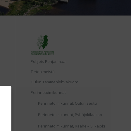
Etusivu
Pohjois-Pohjanmaa
Tietoa meistä
Oulun Tammenlehväkuoro
Perinnetoimikunnat
Perinnetoimikunnat, Oulun seutu
Perinnetoimikunnat, Pyhäjokilaakso
Perinnetoimikunnat, Raahe – Siikajoki