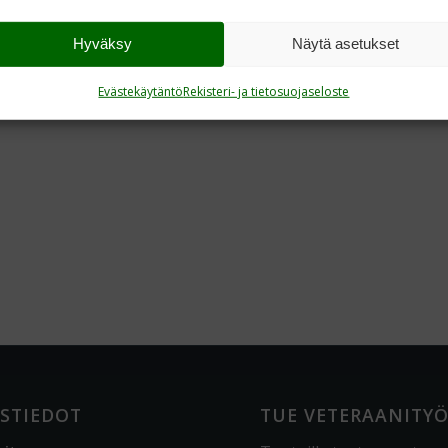
Hyväksy
Näytä asetukset
Evästekäytäntö
Rekisteri- ja tietosuojaseloste
STIEDOT
TUE VETERAANITY