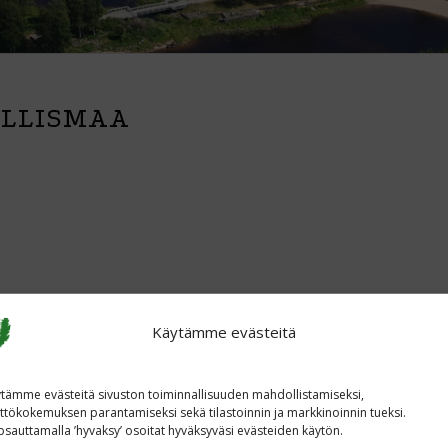
ILLISMAA
Käytämme evästeitä
tämme evästeitä sivuston toiminnallisuuden mahdollistamiseksi,
ttökokemuksen parantamiseksi sekä tilastoinnin ja markkinoinnin tueksi.
sauttamalla ’hyvaksy’ osoitat hyväksyväsi evästeiden käytön.