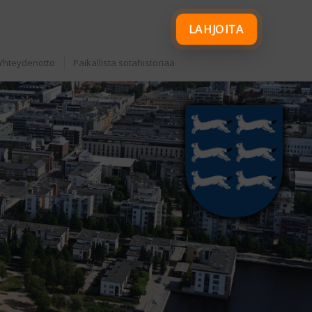
LAHJOITA
Yhteydenotto
Paikallista sotahistoriaa