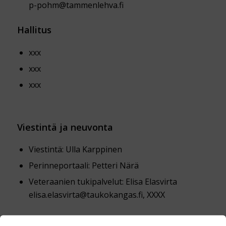
p-pohm@tammenlehva.fi
Hallitus
xxx
xxx
xxx
Viestintä ja neuvonta
Viestintä: Ulla Karppinen
Perinneportaali: Petteri Närä
Veteraanien tukipalvelut: Elisa Elasvirta
elisa.elasvirta@taukokangas.fi, XXXX