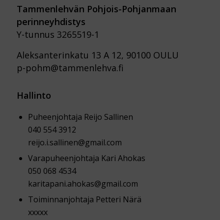
Tammenlehvän Pohjois-Pohjanmaan
perinneyhdistys
Y-tunnus 3265519-1
Aleksanterinkatu 13 A 12, 90100 OULU
p-pohm@tammenlehva.fi
Hallinto
Puheenjohtaja Reijo Sallinen
040 554 3912
reijo.i.sallinen@gmail.com
Varapuheenjohtaja Kari Ahokas
050 068 4534
karitapani.ahokas@gmail.com
Toiminnanjohtaja Petteri Närä
xxxxx