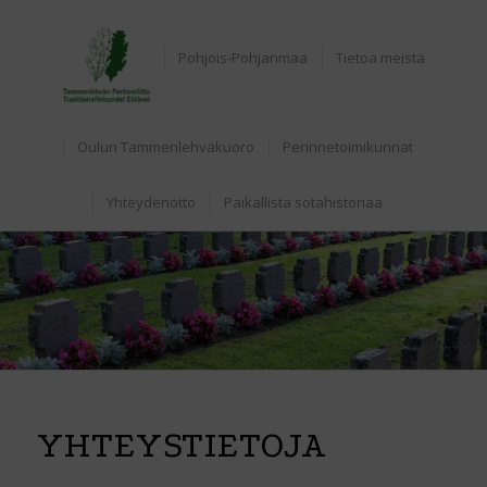
Etusivu
Pohjois-Pohjanmaa
Tietoa meistä
Oulun Tammenlehväkuoro
Perinnetoimikunnat
Yhteydenotto
Paikallista sotahistoriaa
YHTEYSTIETOJA