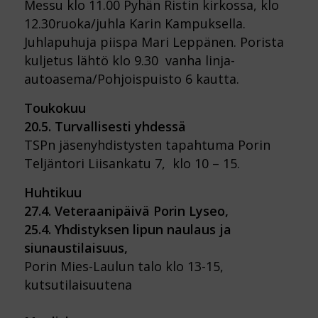
Messu klo 11.00 Pyhän Ristin kirkossa, klo
12.30ruoka/juhla Karin Kampuksella.
Juhlapuhuja piispa Mari Leppänen. Porista
kuljetus lähtö klo 9.30 vanha linja-
autoasema/Pohjoispuisto 6 kautta.
Toukokuu
20.5. Turvallisesti yhdessä
TSPn jäsenyhdistysten tapahtuma Porin
Teljäntori Liisankatu 7, klo 10 – 15.
Huhtikuu
27.4. Veteraanipäivä Porin Lyseo,
25.4. Yhdistyksen lipun naulaus ja
siunaustilaisuus,
Porin Mies-Laulun talo klo 13-15,
kutsutilaisuutena