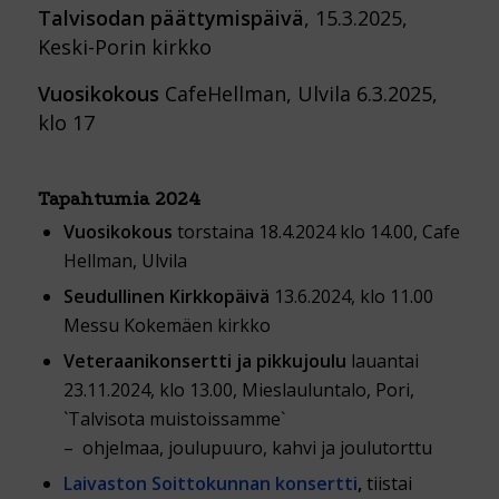
Talvisodan päättymispäivä
, 15.3.2025,
Keski-Porin kirkko
Vuosikokous
CafeHellman, Ulvila 6.3.2025,
klo 17
Tapahtumia 2024
Vuosikokous
torstaina 18.4.2024 klo 14.00, Cafe
Hellman, Ulvila
Seudullinen Kirkkopäivä
13.6.2024, klo 11.00
Messu Kokemäen kirkko
Veteraanikonsertti ja pikkujoulu
lauantai
23.11.2024, klo 13.00, Mieslauluntalo, Pori,
`Talvisota muistoissamme`
– ohjelmaa, joulupuuro, kahvi ja joulutorttu
Laivaston Soittokunnan konsertti
,
tiistai