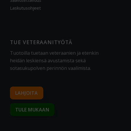
Laskutusohjeet
TUE VETERAANITYÖTÄ
Tuotoilla tuetaan veteraanien ja etenkin
heidän leskiensä avustamista sekä
sotasukupolven perinnön vaalimista
.
LAHJOITA
TULE MUKAAN