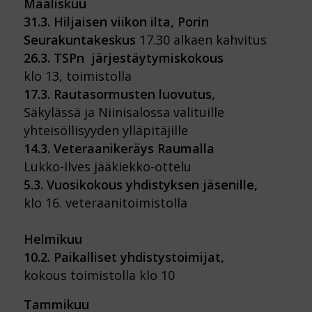
Maaliskuu
31.3. Hiljaisen viikon ilta, Porin
Seurakuntakeskus
17.30 alkaen kahvitus
26.3. TSPn järjestäytymiskokous
klo 13, toimistolla
17.3. Rautasormusten luovutus,
Säkylässä ja Niinisalossa valituille
yhteisöllisyyden ylläpitäjille
14.3. Veteraanikeräys Raumalla
Lukko-Ilves jääkiekko-ottelu
5.3. Vuosikokous yhdistyksen jäsenille,
klo 16. veteraanitoimistolla
Helmikuu
10.2. Paikalliset yhdistystoimijat,
kokous toimistolla klo 10
Tammikuu