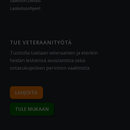
Saavutettavuus
Laskutusohjeet
TUE VETERAANITYÖTÄ
Tuotoilla tuetaan veteraanien ja etenkin
heidän leskiensä avustamista sekä
sotasukupolven perinnön vaalimista
.
LAHJOITA
TULE MUKAAN