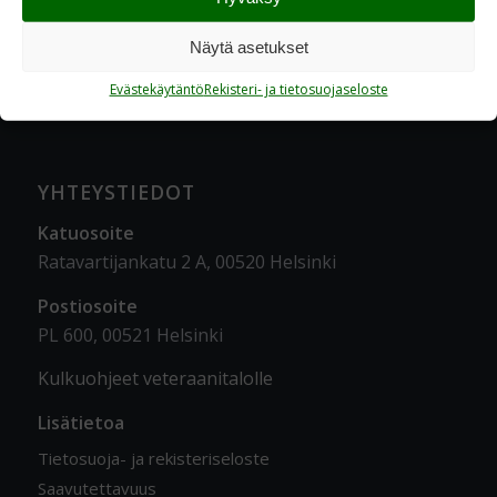
Näytä asetukset
Evästekäytäntö
Rekisteri- ja tietosuojaseloste
YHTEYSTIEDOT
Katuosoite
Ratavartijankatu 2 A, 00520 Helsinki
Postiosoite
PL 600, 00521 Helsinki
Kulkuohjeet veteraanitalolle
Lisätietoa
Tietosuoja- ja rekisteriseloste
Saavutettavuus