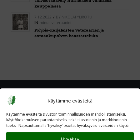
Talvisotakävely Nurmeksen vanhassa
kauppalassa
7.12.2022
/
BY
NIKOLAI YLIROTU
IN
minun veteraanini
Pohjois-Karjalaisten veteraanien ja
sotasukupolven haastatteluita
Käytämme evästeitä
Käytämme evästeitä sivuston toiminnallisuuden mahdollistamiseksi,
käyttökokemuksen parantamiseksi sekä tilastoinnin ja markkinoinnin
tueksi. Napsauttamalla ’hyvaksy’ osoitat hyväksyväsi evästeiden käytön.
Hyväksy