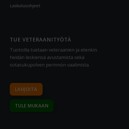
Laskutusohjeet
TUE VETERAANITYÖTÄ
Tuotoilla tuetaan veteraanien ja etenkin
heidän leskiensä avustamista sekä
sotasukupolven perinnön vaalimista
.
LAHJOITA
TULE MUKAAN