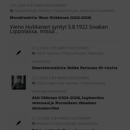
13.1.2025
/
BY
MIKKO RAUTIAINEN
IN
Ajankohtaista
,
Nurmes
,
Pohjois-Karjala
,
Veteraani haastattelu
Muonituslotta Vieno Hukkanen (1922-2024)
Vieno Hukkanen syntyi 5.8.1922 Sivakan
Lippolassa, missä…
27.2.2024
/
BY
MIKKO RAUTIAINEN
IN
2024
,
Nurmes
,
Pohjois-Karjala
,
Veteraani
haastattelu
Ilmavalvontalotta Sirkka Partanen 95-vuotta
27.2.2024
/
BY
MIKKO RAUTIAINEN
IN
2024
,
Lapin sota
,
Nurmes
,
Pohjois-Karjala
,
Veteraani haastattelu
Ahti Okkonen (1924–2024), Lapinsodan
veteraani ja Nurmeksen viimeinen
rintamasotilas
27.12.2022
/
BY
MIKKO RAUTIAINEN
IN
Nurmes
,
Pohjois-Karjala
,
Sotahistoria