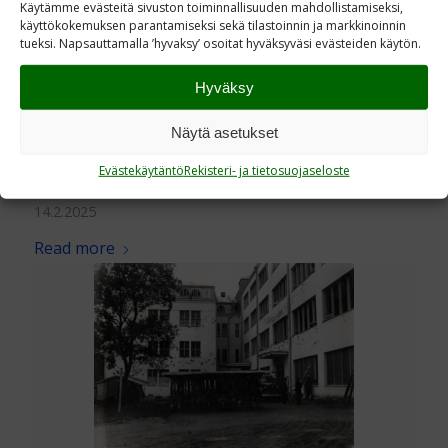
Käytämme evästeitä sivuston toiminnallisuuden mahdollistamiseksi,
käyttökokemuksen parantamiseksi sekä tilastoinnin ja markkinoinnin
tueksi. Napsauttamalla ’hyvaksy’ osoitat hyväksyväsi evästeiden käytön.
Hyväksy
Näytä asetukset
Evästekäytäntö
Rekisteri- ja tietosuojaseloste
Sankarihaudat
14.2.2025
Read more