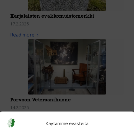
Karjalaisten evakkomuistomerkki
17.2.2025
Read more
Porvoon Veteraanihuone
14.2.2025
Read more
Käytämme evästeitä