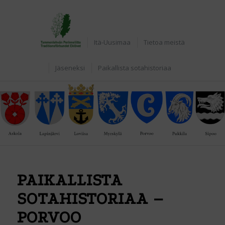
Etusivu
Itä-Uusimaa
Tietoa meistä
Jäseneksi
Paikallista sotahistoriaa
PAIKALLISTA
SOTAHISTORIAA –
PORVOO