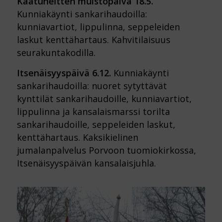
Kaatuneitten muistopäivä 18.5.
Kunniakäynti sankarihaudoilla:
kunniavartiot, lippulinna, seppeleiden
laskut kenttähartaus. Kahvitilaisuus
seurakuntakodilla.
Itsenäisyyspäivä 6.12.
Kunniakäynti
sankarihaudoilla: nuoret sytyttävät
kynttilät sankarihaudoille, kunniavartiot,
lippulinna ja kansalaismarssi torilta
sankarihaudoille, seppeleiden laskut,
kenttähartaus. Kaksikielinen
jumalanpalvelus Porvoon tuomiokirkossa,
Itsenäisyyspäivän kansalaisjuhla.