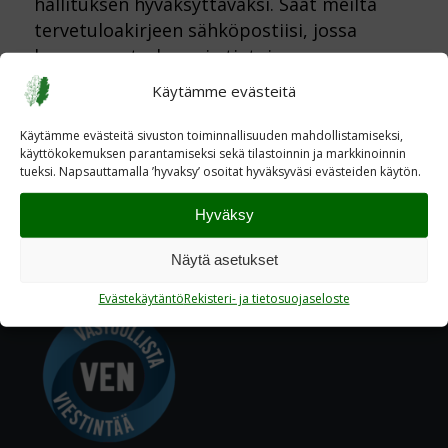
hallituksen hyväksyttäväksi. Saat meiltä
tervetuloakirjeen sähköpostiisi, jossa
kerromme tarkempia tietoja
toiminnastamme.
Käytämme evästeitä
Lämpimästi tervetuloa mukaan!
Käytämme evästeitä sivuston toiminnallisuuden mahdollistamiseksi,
käyttökokemuksen parantamiseksi sekä tilastoinnin ja markkinoinnin
tueksi. Napsauttamalla ’hyvaksy’ osoitat hyväksyväsi evästeiden käytön.
Hyväksy
Näytä asetukset
Evästekäytäntö
Rekisteri- ja tietosuojaseloste