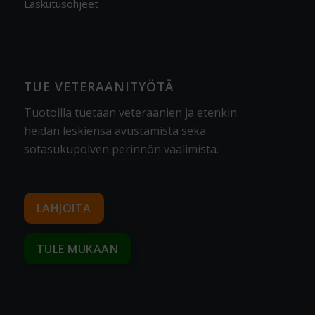
Laskutusohjeet
TUE VETERAANITYÖTÄ
Tuotoilla tuetaan veteraanien ja etenkin
heidän leskiensä avustamista sekä
sotasukupolven perinnön vaalimista
.
LAHJOITA
TULE MUKAAN