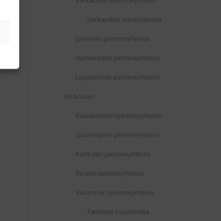
Varkauden perinneyhteisö
Varkauden sotahistoriaa
Joroisten perinneyhteisö
Heinäveden perinneyhteisö
Leppävirran perinneyhteisö
Sisä-Savo
Rautalammin perinneyhteisö
Suonenjoen perinneyhteisö
Karttulan perinneyhteisö
Tervon perinneyhteisö
Vesannon perinneyhteisö
Tarinoita Vesannolta