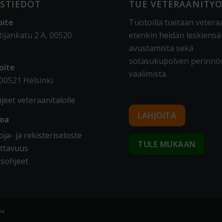
STIEDOT
TUE VETERAANITY
oite
Tuotoilla tuetaan vetera
tijankatu 2 A, 00520
etenkin heidän leskiensä
avustamista sekä
sotasukupolven perinnö
oite
vaalimista
.
 00521 Helsinki
jeet veteraanitalolle
LAHJOITA
toa
ja- ja rekisteriseloste
TULE MUKAAN
ttavuus
sohjeet
me