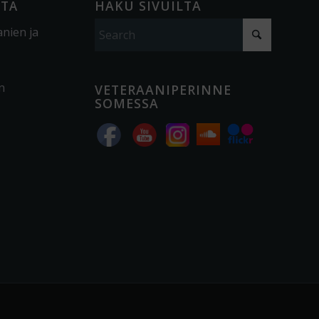
ÖTÄ
HAKU SIVUILTA
anien ja
n
VETERAANIPERINNE
SOMESSA