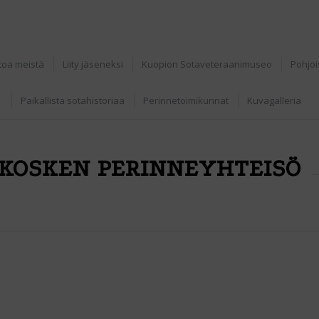
toa meistä
Liity jäseneksi
Kuopion Sotaveteraanimuseo
Pohjoi
Paikallista sotahistoriaa
Perinnetoimikunnat
Kuvagalleria
OSKEN PERINNEYHTEISÖ