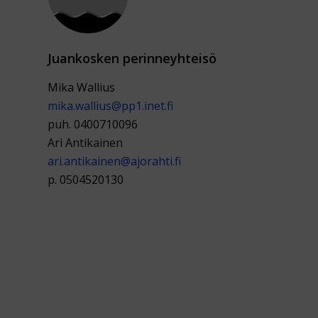
Juankosken perinneyhteisö
Mika Wallius
mika.wallius@pp1.inet.fi
puh. 0400710096
Ari Antikainen
ari.antikainen@ajorahti.fi
p. 0504520130