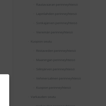
Rautavaaran perinneyhteisö
Lapinlahden perinneyhteisö
Sonkajärven perinneyhteisö
Vieremän perinneyhteisö
Kuopion seutu
Riistaveden perinneyhteisö
Maaningan perinneyhteisö
Siilinjärven perinneyhteisö
Vehmersalmen perinneyhteisö
Kuopion perinneyhteisö
Varkauden seutu