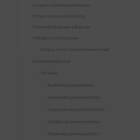
Kuopion Sotaveteraanimuseo
Pohjois-Savon sotaorvot ry.
Perinneyhdistyksen julkaisuja
Paikallista sotahistoriaa
Pohjois-Savon Sankarihautausmaat
Perinnetoimikunnat
Ylä-Savo
Iisalmen perinneyhteisö
Kiuruveden perinneyhteisö
Varpaisjärven perinneyhteisö
Pyhäjärven perinneyhteisö
Pielaveden perinneyhteisö