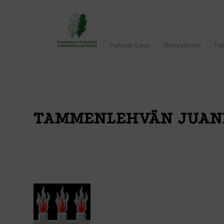
Etusivu
Pohjois-Savo
Yhteystiedot
Tie
TAMMENLEHVÄN JUANK