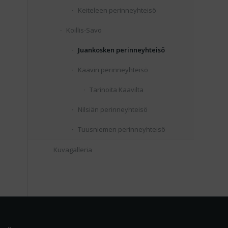
Keiteleen perinneyhteisö
Koillis-Savo
Juankosken perinneyhteisö
Kaavin perinneyhteisö
Tarinoita Kaavilta
Nilsiän perinneyhteisö
Tuusniemen perinneyhteisö
Kuvagalleria