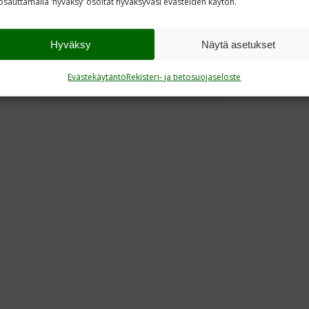
sauttamalla ’hyvaksy’ osoitat hyväksyväsi evästeiden käytön.
Hyväksy
Näytä asetukset
Evästekäytäntö
Rekisteri- ja tietosuojaseloste