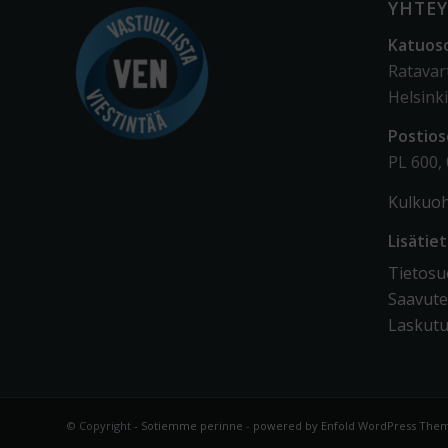
YHTEY
Katuos
Ratavar
Helsinki
Postios
PL 600,
Kulkuoh
Lisätie
Tietosuo
Saavute
Laskutu
© Copyright -
Sotiemme perinne
-
powered by Enfold WordPress The