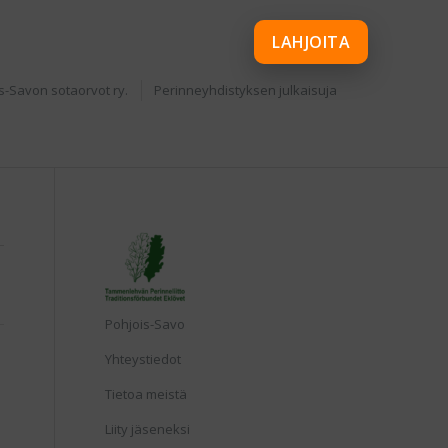
LAHJOITA
s-Savon sotaorvot ry.
Perinneyhdistyksen julkaisuja
Etusivu
Pohjois-Savo
Yhteystiedot
Tietoa meistä
Liity jäseneksi