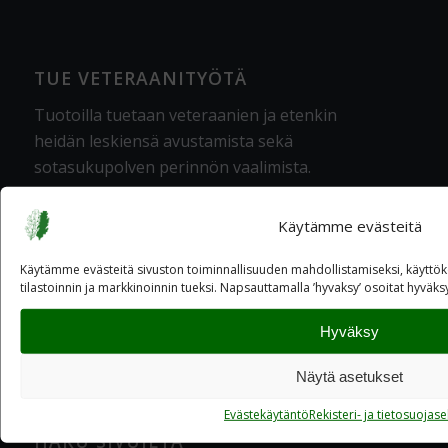
TUE VETERAANITYÖTÄ
Tuotoilla tuetaan veteraanien ja etenkin
heidän leskiensä avustamista sekä
sotasukupolven perinnön vaalimista
.
Käytämme evästeitä
LAHJOITA
Käytämme evästeitä sivuston toiminnallisuuden mahdollistamiseksi, käytt
tilastoinnin ja markkinoinnin tueksi. Napsauttamalla ’hyvaksy’ osoitat hyväk
TULE MUKAAN
Hyväksy
Näytä asetukset
Evästekäytäntö
Rekisteri- ja tietosuojas
HAKU SIVUILTA