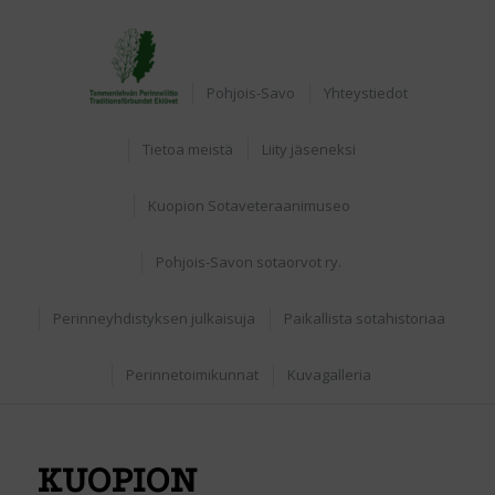
Etusivu
Pohjois-Savo
Yhteystiedot
Tietoa meistä
Liity jäseneksi
Kuopion Sotaveteraanimuseo
Pohjois-Savon sotaorvot ry.
Perinneyhdistyksen julkaisuja
Paikallista sotahistoriaa
Perinnetoimikunnat
Kuvagalleria
KUOPION