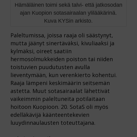
Hämäläinen toimi sekä talvi- että jatkosodan
ajan Kuopion sotasairaalan ylilääkärinä.
Kuva KYSin arkisto.
Paleltumissa, joissa raaja oli säästynyt,
mutta jäänyt sinertäväksi, kivuliaaksi ja
kylmäksi, oireet saatiin
hermosolmukkeiden poiston tai niiden
toistuvien puudutusten avulla
lieventymään, kun verenkierto kohentui.
Raaja lämpeni keskimäärin seitsemän
astetta. Muut sotasairaalat lähettivät
vaikeimmin paleltuneita potilaitaan
hoitoon Kuopioon. 20. SotaS oli myös
edelläkävijä käänteentekevien
luuydinnaulausten toteuttajana.