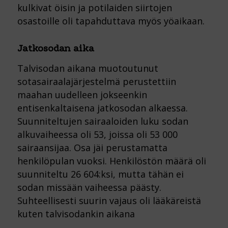
kulkivat öisin ja potilaiden siirtojen
osastoille oli tapahduttava myös yöaikaan.
Jatkosodan aika
Talvisodan aikana muotoutunut
sotasairaalajärjestelmä perustettiin
maahan uudelleen jokseenkin
entisenkaltaisena jatkosodan alkaessa.
Suunniteltujen sairaaloiden luku sodan
alkuvaiheessa oli 53, joissa oli 53 000
sairaansijaa. Osa jäi perustamatta
henkilöpulan vuoksi. Henkilöstön määrä oli
suunniteltu 26 604:ksi, mutta tähän ei
sodan missään vaiheessa päästy.
Suhteellisesti suurin vajaus oli lääkäreistä
kuten talvisodankin aikana