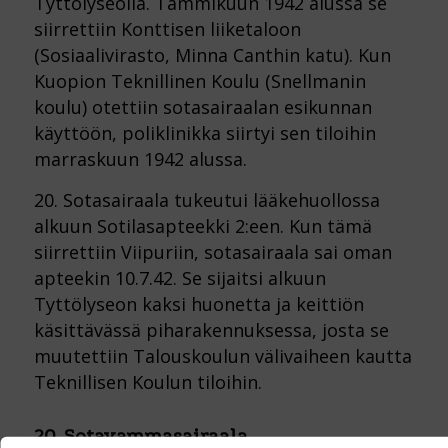
Tyttölyseolla. Tammikuun 1942 alussa se
siirrettiin Konttisen liiketaloon
(Sosiaalivirasto, Minna Canthin katu). Kun
Kuopion Teknillinen Koulu (Snellmanin
koulu) otettiin sotasairaalan esikunnan
käyttöön, poliklinikka siirtyi sen tiloihin
marraskuun 1942 alussa.
20. Sotasairaala tukeutui lääkehuollossa
alkuun Sotilasapteekki 2:een. Kun tämä
siirrettiin Viipuriin, sotasairaala sai oman
apteekin 10.7.42. Se sijaitsi alkuun
Tyttölyseon kaksi huonetta ja keittiön
käsittävässä piharakennuksessa, josta se
muutettiin Talouskoulun välivaiheen kautta
Teknillisen Koulun tiloihin.
20. Sotavammasairaala