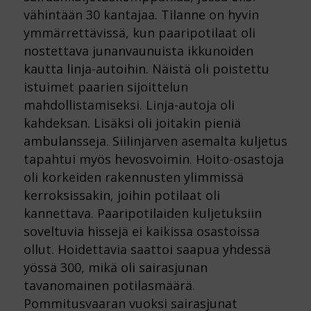
vähintään 30 kantajaa. Tilanne on hyvin
ymmärrettävissä, kun paaripotilaat oli
nostettava junanvaunuista ikkunoiden
kautta linja-autoihin. Näistä oli poistettu
istuimet paarien sijoittelun
mahdollistamiseksi. Linja-autoja oli
kahdeksan. Lisäksi oli joitakin pieniä
ambulansseja. Siilinjärven asemalta kuljetus
tapahtui myös hevosvoimin. Hoito-osastoja
oli korkeiden rakennusten ylimmissä
kerroksissakin, joihin potilaat oli
kannettava. Paaripotilaiden kuljetuksiin
soveltuvia hissejä ei kaikissa osastoissa
ollut. Hoidettavia saattoi saapua yhdessä
yössä 300, mikä oli sairasjunan
tavanomainen potilasmäärä.
Pommitusvaaran vuoksi sairasjunat