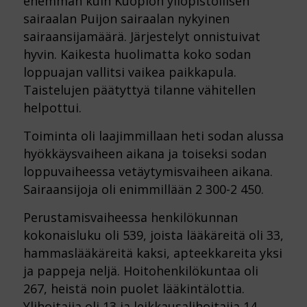
enemmän kuin Kuopion yliopistollisen
sairaalan Puijon sairaalan nykyinen
sairaansijamäärä. Järjestelyt onnistuivat
hyvin. Kaikesta huolimatta koko sodan
loppuajan vallitsi vaikea paikkapula.
Taistelujen päätyttyä tilanne vähitellen
helpottui.
Toiminta oli laajimmillaan heti sodan alussa
hyökkäysvaiheen aikana ja toiseksi sodan
loppuvaiheessa vetäytymisvaiheen aikana.
Sairaansijoja oli enimmillään 2 300-2 450.
Perustamisvaiheessa henkilökunnan
kokonaisluku oli 539, joista lääkäreitä oli 33,
hammaslääkäreitä kaksi, apteekkareita yksi
ja pappeja neljä. Hoitohenkilökuntaa oli
267, heistä noin puolet lääkintälottia.
Ylihoitajia oli 13 ja leikkausalihoitajia 14.