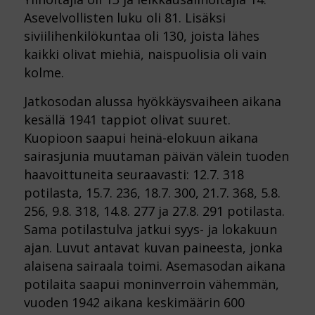
Asevelvollisten luku oli 81. Lisäksi
siviilihenkilökuntaa oli 130, joista lähes
kaikki olivat miehiä, naispuolisia oli vain
kolme.
Jatkosodan alussa hyökkäysvaiheen aikana
kesällä 1941 tappiot olivat suuret.
Kuopioon saapui heinä-elokuun aikana
sairasjunia muutaman päivän välein tuoden
haavoittuneita seuraavasti: 12.7. 318
potilasta, 15.7. 236, 18.7. 300, 21.7. 368, 5.8.
256, 9.8. 318, 14.8. 277 ja 27.8. 291 potilasta.
Sama potilastulva jatkui syys- ja lokakuun
ajan. Luvut antavat kuvan paineesta, jonka
alaisena sairaala toimi. Asemasodan aikana
potilaita saapui moninverroin vähemmän,
vuoden 1942 aikana keskimäärin 600