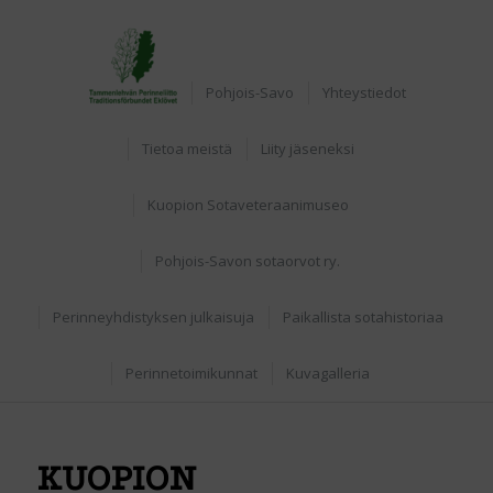
Etusivu
Pohjois-Savo
Yhteystiedot
Tietoa meistä
Liity jäseneksi
Kuopion Sotaveteraanimuseo
Pohjois-Savon sotaorvot ry.
Perinneyhdistyksen julkaisuja
Paikallista sotahistoriaa
Perinnetoimikunnat
Kuvagalleria
KUOPION