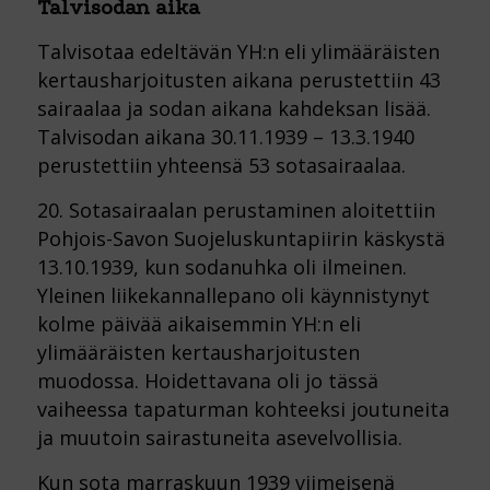
Talvisodan aika
Talvisotaa edeltävän YH:n eli ylimääräisten
kertausharjoitusten aikana perustettiin 43
sairaalaa ja sodan aikana kahdeksan lisää.
Talvisodan aikana 30.11.1939 – 13.3.1940
perustettiin yhteensä 53 sotasairaalaa.
20. Sotasairaalan perustaminen aloitettiin
Pohjois-Savon Suojeluskuntapiirin käskystä
13.10.1939, kun sodanuhka oli ilmeinen.
Yleinen liikekannallepano oli käynnistynyt
kolme päivää aikaisemmin YH:n eli
ylimääräisten kertausharjoitusten
muodossa. Hoidettavana oli jo tässä
vaiheessa tapaturman kohteeksi joutuneita
ja muutoin sairastuneita asevelvollisia.
Kun sota marraskuun 1939 viimeisenä