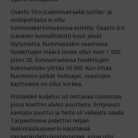
Osasto 10:n (Lääninsairaala) sotilas- ja
siviilipotilaita ei oltu
toimintakertomuksissa eritelty. Osasto 6:n
(Leväsen kunnalliskoti) luvut jäivät
löytymättä. Kummassakin osastossa
hoidettujen määrä lienee ollut noin 1 500,
joten 20. Sotasairaalassa hoidettujen
kokonaisluku ylittää 10 000. Kun ottaa
huomioon pitkät hoitoajat, osastojen
käyttöaste on ollut korkea.
Potilaiden kuljetus oli mittavaa toimintaa,
jossa koettiin aluksi puutteita. Erityisesti
kantajia puuttui ja heitä oli vaikeata saada.
Tarpeellisena pidettiin neljän
lääkintäaliupseerin käsittävää
sairaankuljetuskomppaniaa, jossa olisi