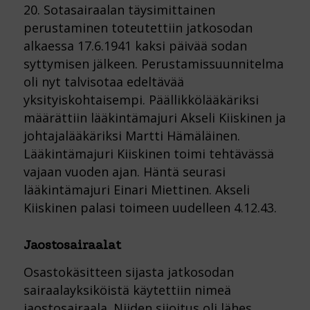
20. Sotasairaalan täysimittainen
perustaminen toteutettiin jatkosodan
alkaessa 17.6.1941 kaksi päivää sodan
syttymisen jälkeen. Perustamissuunnitelma
oli nyt talvisotaa edeltävää
yksityiskohtaisempi. Päällikkölääkäriksi
määrättiin lääkintämajuri Akseli Kiiskinen ja
johtajalääkäriksi Martti Hämäläinen.
Lääkintämajuri Kiiskinen toimi tehtävässä
vajaan vuoden ajan. Häntä seurasi
lääkintämajuri Einari Miettinen. Akseli
Kiiskinen palasi toimeen uudelleen 4.12.43.
Jaostosairaalat
Osastokäsitteen sijasta jatkosodan
sairaalayksiköistä käytettiin nimeä
jaostosairaala. Niiden sijoitus oli lähes