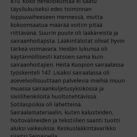
810. Koko henkilökuntaa ei saatu
täysilukuiseksi edes toiminnan
loppuvaiheeseen mennessä, mutta
kokoonsaatua määrää voitiin pitää
riittävänä. Suurin puute oli lääkäreistä ja
sairaanhoitajista. Lääkintälotat olivat hyvin
tärkeä voimavara. Heidän lukunsa oli
käytännöllisesti katsoen sama kuin
sairaanhoitajien. Heitä Kuopion sairaalassa
työskenteli 147. Lisäksi sairaalassa oli
asevelvollisuuttaan palvelevia miehiä muun
muassa sairaankuljetusyksikössä ja
siviilihenkilöitä huoltotehtävissä.
Sotilaspoikia oli lähetteinä.
Sairaalamateriaalin, kuten kalusteiden,
hoitovälineiden ja tekstiilien saanti tuotti
aluksi vaikeuksia. Keskuslääkintävarikko
sijaitsi Seinäjoella.