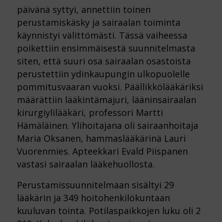
päivänä syttyi, annettiin toinen
perustamiskäsky ja sairaalan toiminta
käynnistyi välittömästi. Tässä vaiheessa
poikettiin ensimmäisestä suunnitelmasta
siten, että suuri osa sairaalan osastoista
perustettiin ydinkaupungin ulkopuolelle
pommitusvaaran vuoksi. Päällikkölääkäriksi
määrättiin lääkintämajuri, lääninsairaalan
kirurgiylilääkäri, professori Martti
Hämäläinen. Ylihoitajana oli sairaanhoitaja
Maria Oksanen, hammaslääkärinä Lauri
Vuorenmies. Apteekkari Evald Piispanen
vastasi sairaalan lääkehuollosta.
Perustamissuunnitelmaan sisältyi 29
lääkärin ja 349 hoitohenkilökuntaan
kuuluvan tointa. Potilaspaikkojen luku oli 2