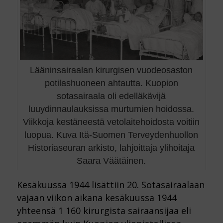
Lääninsairaalan kirurgisen vuodeosaston
potilashuoneen ahtautta. Kuopion
sotasairaala oli edelläkävijä
luuydinnaulauksissa murtumien hoidossa.
Viikkoja kestäneestä vetolaitehoidosta voitiin
luopua. Kuva Itä-Suomen Terveydenhuollon
Historiaseuran arkisto, lahjoittaja ylihoitaja
Saara Väätäinen.
Kesäkuussa 1944 lisättiin 20. Sotasairaalaan
vajaan viikon aikana kesäkuussa 1944
yhteensä 1 160 kirurgista sairaansijaa eli