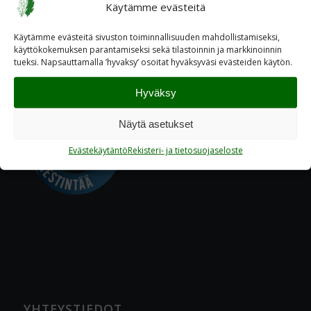
Käytämme evästeitä
Käytämme evästeitä sivuston toiminnallisuuden mahdollistamiseksi,
käyttökokemuksen parantamiseksi sekä tilastoinnin ja markkinoinnin
tueksi. Napsauttamalla ’hyvaksy’ osoitat hyväksyväsi evästeiden käytön.
Hyväksy
Näytä asetukset
Evästekäytäntö
Rekisteri- ja tietosuojaseloste
YHTEYSTIEDOT