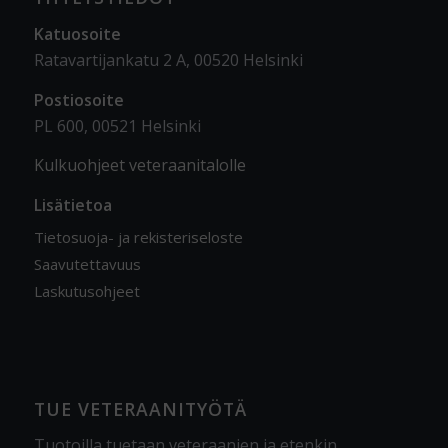
Katuosoite
Ratavartijankatu 2 A, 00520 Helsinki
Postiosoite
PL 600, 00521 Helsinki
Kulkuohjeet veteraanitalolle
Lisätietoa
Tietosuoja- ja rekisteriseloste
Saavutettavuus
Laskutusohjeet
TUE VETERAANITYÖTÄ
Tuotoilla tuetaan veteraanien ja etenkin