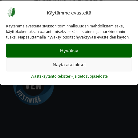
Perinneyhdistys ry:n perustaminen
Käytämme evästeitä
Käytämme evästeitä sivuston toiminnallisuuden mahdollistamiseksi,
käyttökokemuksen parantamiseksi sekä tilastoinnin ja markkinoinnin
tueksi. Napsauttamalla ’hyvaksy’ osoitat hyväksyväsi evästeiden käytön.
Hyväksy
Näytä asetukset
Evästekäytäntö
Rekisteri- ja tietosuojaseloste