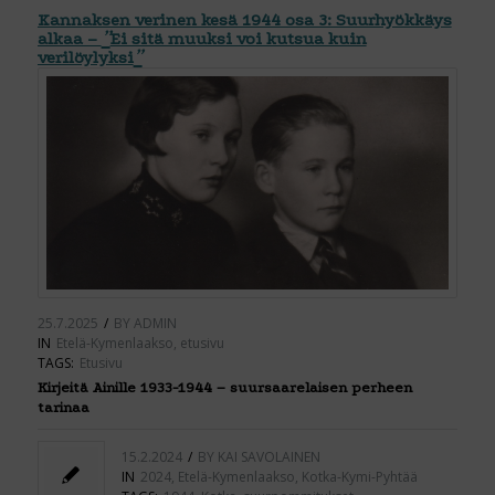
Kannaksen verinen kesä 1944 osa 3: Suurhyökkäys
”
alkaa –
Ei sitä muuksi voi kutsua kuin
”
verilöylyksi
25.7.2025
/
BY
ADMIN
IN
Etelä-Kymenlaakso
,
etusivu
TAGS:
Etusivu
Kirjeitä Ainille 1933-1944 – suursaarelaisen perheen
tarinaa
15.2.2024
/
BY
KAI SAVOLAINEN
IN
2024
,
Etelä-Kymenlaakso
,
Kotka-Kymi-Pyhtää