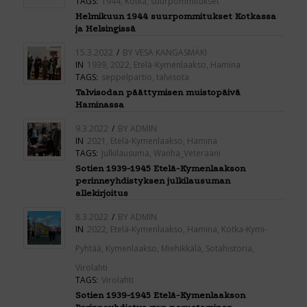
TAGS:
1944
,
Kotka
,
suurpommitukset
Helmikuun 1944 suurpommitukset Kotkassa
ja Helsingissä
15.3.2022
/
BY
VESA KANGASMÄKI
IN
1939
,
2022
,
Etelä-Kymenlaakso
,
Hamina
TAGS:
seppelpartio
,
talvisota
Talvisodan päättymisen muistopäivä
Haminassa
9.3.2022
/
BY
ADMIN
IN
2021
,
Etelä-Kymenlaakso
,
Hamina
TAGS:
Julkilausuma
,
Wanha_Veteraani
Sotien 1939-1945 Etelä-Kymenlaakson
perinneyhdistyksen julkilausuman
allekirjoitus
8.3.2022
/
BY
ADMIN
IN
2022
,
Etelä-Kymenlaakso
,
Hamina
,
Kotka-Kymi-
Pyhtää
,
Kymenlaakso
,
Miehikkälä
,
Sotahistoria
,
Virolahti
TAGS:
Virolahti
Sotien 1939-1945 Etelä-Kymenlaakson