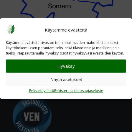
Käytämme evästeitä
Käytämme evästeitä sivuston toiminnallisuuden mahdollistamiseksi,
käyttökokemuksen parantamiseksi sekä tilastoinnin ja markkinoinnin
tueksi. Napsauttamalla ’hyvaksy’ osoitat hyväksyväsi evästeiden käytön.
Hyväksy
Näytä asetukset
Evästekäytäntö
Rekisteri- ja tietosuojaseloste