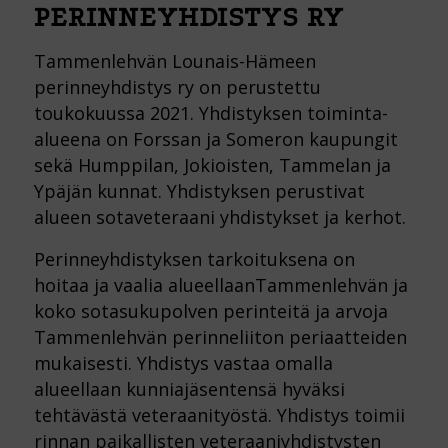
PERINNEYHDISTYS RY
Tammenlehvän Lounais-Hämeen
perinneyhdistys ry on perustettu
toukokuussa 2021. Yhdistyksen toiminta-
alueena on Forssan ja Someron kaupungit
sekä Humppilan, Jokioisten, Tammelan ja
Ypäjän kunnat. Yhdistyksen perustivat
alueen sotaveteraani yhdistykset ja kerhot.
Perinneyhdistyksen tarkoituksena on
hoitaa ja vaalia alueellaanTammenlehvän ja
koko sotasukupolven perinteitä ja arvoja
Tammenlehvän perinneliiton periaatteiden
mukaisesti. Yhdistys vastaa omalla
alueellaan kunniajäsentensä hyväksi
tehtävästä veteraanityöstä. Yhdistys toimii
rinnan paikallisten veteraaniyhdistysten