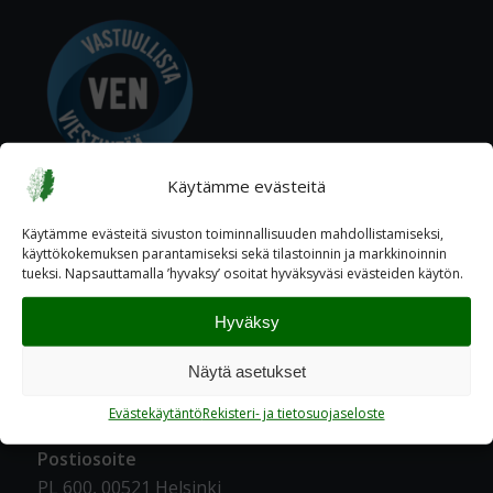
Käytämme evästeitä
Käytämme evästeitä sivuston toiminnallisuuden mahdollistamiseksi,
käyttökokemuksen parantamiseksi sekä tilastoinnin ja markkinoinnin
tueksi. Napsauttamalla ’hyvaksy’ osoitat hyväksyväsi evästeiden käytön.
Hyväksy
YHTEYSTIEDOT
Näytä asetukset
Katuosoite
Ratavartijankatu 2 A, 00520 Helsinki
Evästekäytäntö
Rekisteri- ja tietosuojaseloste
Postiosoite
PL 600, 00521 Helsinki