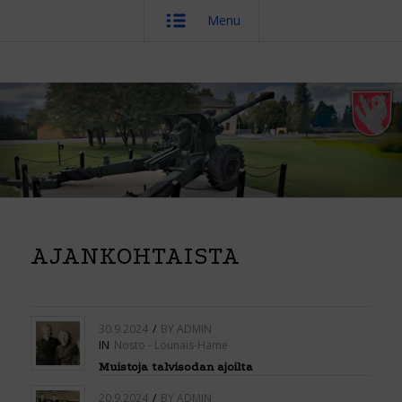
Menu
AJANKOHTAISTA
30.9.2024
/
BY
ADMIN
IN
Nosto - Lounais-Häme
Muistoja talvisodan ajoilta
20.9.2024
/
BY
ADMIN