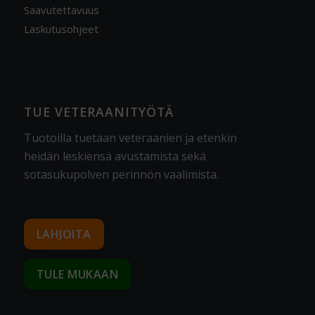
Saavutettavuus
Laskutusohjeet
TUE VETERAANITYÖTÄ
Tuotoilla tuetaan veteraanien ja etenkin
heidän leskiensä avustamista sekä
sotasukupolven perinnön vaalimista
.
LAHJOITA
TULE MUKAAN