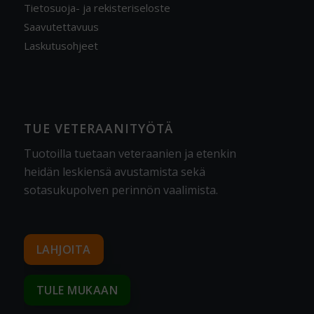
Tietosuoja- ja rekisteriseloste
Saavutettavuus
Laskutusohjeet
TUE VETERAANITYÖTÄ
Tuotoilla tuetaan veteraanien ja etenkin
heidän leskiensä avustamista sekä
sotasukupolven perinnön vaalimista
.
LAHJOITA
TULE MUKAAN