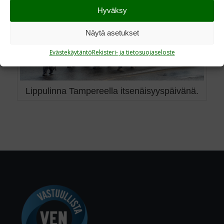
Hyväksy
Näytä asetukset
Evästekäytäntö
Rekisteri- ja tietosuojaseloste
Lippulinna Tampereella itsenäisyyspäivänä.