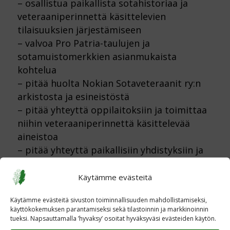
– osallistua paikallista sotahistoriaa ja
veteraaniperinnettä käsittelevien
tilaisuuksien järjestämiseen
– valvoa Pro Patria-taulujen ja
sotamuistomerkkien asianmukaista
kohtelua
– pitää huolta Nokian Sotaveteraanit ry:n
arkistosta ja esineistöstä
– pitää yhteyttä oppilaitoksiin ja toimittaa
niihin veteraaniperinnettä käsittelevää
aineistoa
– pitää yhteyttä paikallisiin yhdistyksiin ja
tiedotusvälineisiin.
Käytämme evästeitä
Käytämme evästeitä sivuston toiminnallisuuden mahdollistamiseksi,
käyttökokemuksen parantamiseksi sekä tilastoinnin ja markkinoinnin
tueksi. Napsauttamalla ’hyvaksy’ osoitat hyväksyväsi evästeiden käytön.