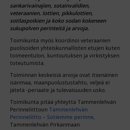
sankarivainajien, sotainvalidien,
veteraanien, lottien, pikkulottien,
sotilaspoikien ja koko sodan kokeneen
sukupolven perinteitä ja arvoja.
Toimikunta myös koordinoi veteraanien
puolisoiden yhteiskunnallisten etujen kuten
toimeentulon, kuntoutuksen ja virkistyksen
toteutumista.
Toiminnan keskeisiä arvoja ovat itsenäinen
isänmaa, maanpuolustustahto, veljeä ei
jätetä -periaate ja tulevaisuuden usko.
Toimikunta pitää yhteyttä Tammenlehvän
Perinneliittoon
Tammenlehvän
Perinneliitto – Sotiemme perinne
,
Tammenlehvän Pirkanmaan