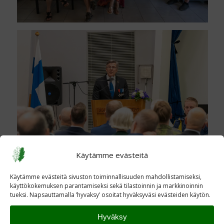
Käytämme evästeitä
Käytämme evästeitä sivuston toiminnallisuuden mahdollistamiseksi,
käyttökokemuksen parantamiseksi sekä tilastoinnin ja markkinoinnin
tueksi. Napsauttamalla ’hyvaksy’ osoitat hyväksyväsi evästeiden käytön.
Hyväksy