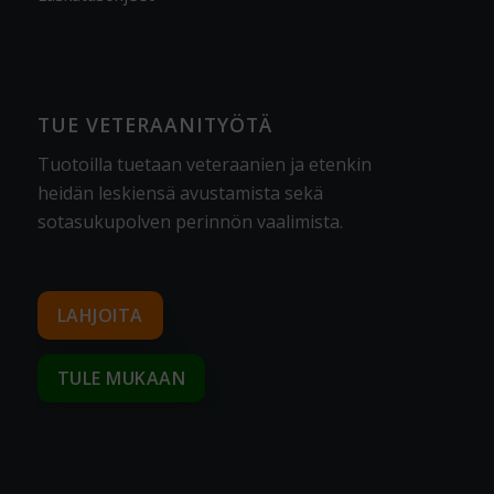
TUE VETERAANITYÖTÄ
Tuotoilla tuetaan veteraanien ja etenkin
heidän leskiensä avustamista sekä
sotasukupolven perinnön vaalimista
.
LAHJOITA
TULE MUKAAN