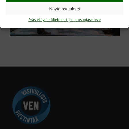
Näytä asetukset
Evästekäytäntö
Rekisteri- ja tietosuojaseloste