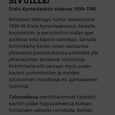
SIVUILLE!
Etelä-Kymenlaakso sodassa 1939–1945
Rintaman läheisyys tuntui sotavuosina
1939-45 Etelä-Kymenlaaksossa. Alueella
koulutettiin ja perustettiin sodan ajan
joukkoja sekä käytiin taisteluja. Samalla
kotirintama kantoi oman vastuunsa
yhteisestä ponnistuksesta pitämällä yllä
yhteiskunnan keskeisiä toimintoja.
Kotirintama otti vastaan myös sodan
kauhut pommitusten ja muiden
sotatoimien muodossa ml. partisaanien
toiminta.
Talvisodassa
merkittävimmät taistelut
käytiin sodan loppuvaiheessa Kotkan-
Virolahden välisellä rannikolla. Kotkan