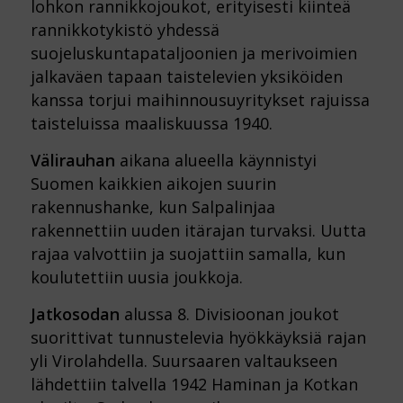
lohkon rannikkojoukot, erityisesti kiinteä
rannikkotykistö yhdessä
suojeluskuntapataljoonien ja merivoimien
jalkaväen tapaan taistelevien yksiköiden
kanssa torjui maihinnousuyritykset rajuissa
taisteluissa maaliskuussa 1940.
Välirauhan
aikana alueella käynnistyi
Suomen kaikkien aikojen suurin
rakennushanke, kun Salpalinjaa
rakennettiin uuden itärajan turvaksi. Uutta
rajaa valvottiin ja suojattiin samalla, kun
koulutettiin uusia joukkoja.
Jatkosodan
alussa 8. Divisioonan joukot
suorittivat tunnustelevia hyökkäyksiä rajan
yli Virolahdella. Suursaaren valtaukseen
lähdettiin talvella 1942 Haminan ja Kotkan