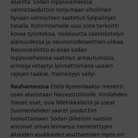
alueilta. Sodan loppuvaiheessa
valmistauduttiin torjumaan vihollinen
hyvään valmiuteen saatetun Salpalinjan
tasalla. Kotirintamalle uusi sota tarkoitti
kovaa työntekoa, niukkuutta säännöstelyn
alaisuudessa ja neuvostodesanttien uhkaa.
Neuvostoliitto ei enää sodan
loppuvaiheessa vaatinut antautumista,
armeija vetäytyi lyömättömänä uusien
rajojen taakse, itsenäisyys säilyi.
Rauhanteossa
Etelä-Kymenlaakso menetti
osan alueistaan Neuvostoliitolle. Virolahden
itäiset osat, osia Miehikkälästä ja useat
Suomenlahden saaret jouduttiin
luovuttamaan. Sodan jälkeisiin vuosiin
antoivat oman leimansa menetettyjen
alueiden asukkaiden asuttaminen myös eri