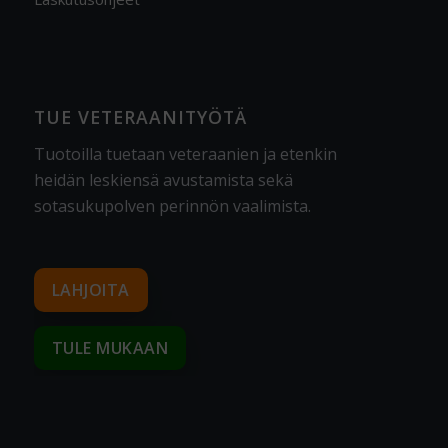
TUE VETERAANITYÖTÄ
Tuotoilla tuetaan veteraanien ja etenkin
heidän leskiensä avustamista sekä
sotasukupolven perinnön vaalimista
.
LAHJOITA
TULE MUKAAN