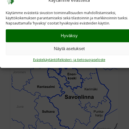
Page 3 of 3
1
2
3
Käytämme evästeitä sivuston toiminnallisuuden mahdollistamiseksi,
käyttökokemuksen parantamiseksi sekä tilastoinnin ja markkinoinnin tueksi.
Napsauttamalla ’hyvaksy’ osoitat hyväksyväsi evästeiden käytön.
Savonlinnan alue
Hyväksy
Näytä asetukset
Evästekäytäntö
Rekisteri- ja tietosuojaseloste