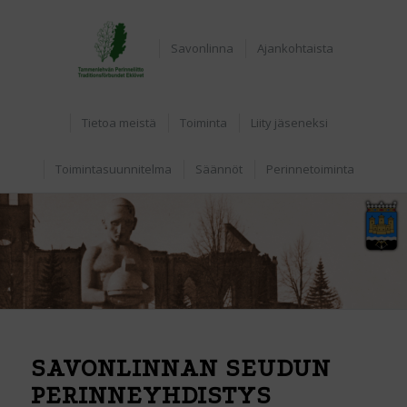
Home
Savonlinna
Ajankohtaista
Tietoa meistä
Toiminta
Liity jäseneksi
Toimintasuunnitelma
Säännöt
Perinnetoiminta
SAVONLINNAN SEUDUN
PERINNEYHDISTYS