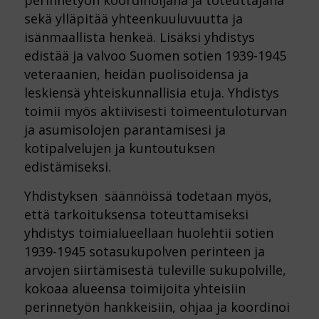
perinnetyön koordinoijana ja toteuttajana
sekä ylläpitää yhteenkuuluvuutta ja
isänmaallista henkeä. Lisäksi yhdistys
edistää ja valvoo Suomen sotien 1939-1945
veteraanien, heidän puolisoidensa ja
leskiensä yhteiskunnallisia etuja. Yhdistys
toimii myös aktiivisesti toimeentuloturvan
ja asumisolojen parantamisesi ja
kotipalvelujen ja kuntoutuksen
edistämiseksi.
Yhdistyksen säännöissä todetaan myös,
että tarkoituksensa toteuttamiseksi
yhdistys toimialueellaan huolehtii sotien
1939-1945 sotasukupolven perinteen ja
arvojen siirtämisestä tuleville sukupolville,
kokoaa alueensa toimijoita yhteisiin
perinnetyön hankkeisiin, ohjaa ja koordinoi