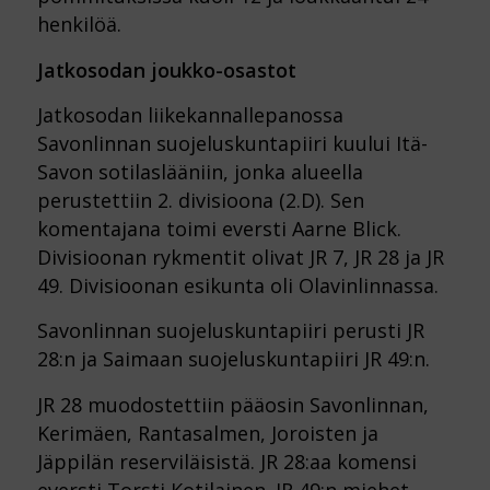
henkilöä.
Jatkosodan joukko-osastot
Jatkosodan liikekannallepanossa
Savonlinnan suojeluskuntapiiri kuului Itä-
Savon sotilaslääniin, jonka alueella
perustettiin 2. divisioona (2.D). Sen
komentajana toimi eversti Aarne Blick.
Divisioonan rykmentit olivat JR 7, JR 28 ja JR
49. Divisioonan esikunta oli Olavinlinnassa.
Savonlinnan suojeluskuntapiiri perusti JR
28:n ja Saimaan suojeluskuntapiiri JR 49:n.
JR 28 muodostettiin pääosin Savonlinnan,
Kerimäen, Rantasalmen, Joroisten ja
Jäppilän reserviläisistä. JR 28:aa komensi
eversti Torsti Kotilainen. JR 49:n miehet