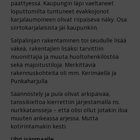
päättyessä. Kaupungin läpi vaeltaneet
loputtomilta tuntuneet evakkojonot
karjalaumoineen olivat riipaiseva näky. Osa
siirtokarjalaisista jäi kaupunkiin.
Salpalinjan rakentaminen toi seudulle lisää
väkeä, rakentajien lisäksi tarvittiin
muonittajia ja muuta huoltohenkilöstöä
sekä majoitustiloja. Merkittäviä
rakennuskohteita oli mm. Kerimäellä ja
Punkaharjulla.
Säännöstely ja pula olivat arkipäivää,
tanssikieltoa kierrettiin järjestämällä ns.
nurkkatansseja – että olisi ollut jotakin iloa
muuten ankeassa arjessa. Mutta
kotirintamakin kesti.
Uhri isänmaalle