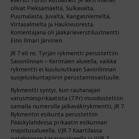
olivat Pieksämäeltä, Sulkavalta,
Puumalasta, Juvalta, Kangasniemeltä,
Virtasalmelta ja Haukivuoresta.
Komentajana oli jääkärieverstiluutnantti
Eino Ilmari Järvinen.
JR 7 eli ns. Tyrjän rykmentti perustettiin
Savonlinnan – Kerimäen alueella, vaikka
rykmentti ei kuulunutkaan Savonlinnan
suojeluskuntapiirin perustamisvastuulle.
Rykmentti syntyi, kun rauhanajan
varusmiesprikaatista (7.Pr) muodostettiin
samalla numerolla jalkaväkirykmentti, JR 7.
Rykmentin esikunta perustettiin
Pääskylahdessa prikaatin esikunnan
majoitusalueella, I/JR 7 Kaartilassa
pataljoonan kasarmialueella ja II/JR 7