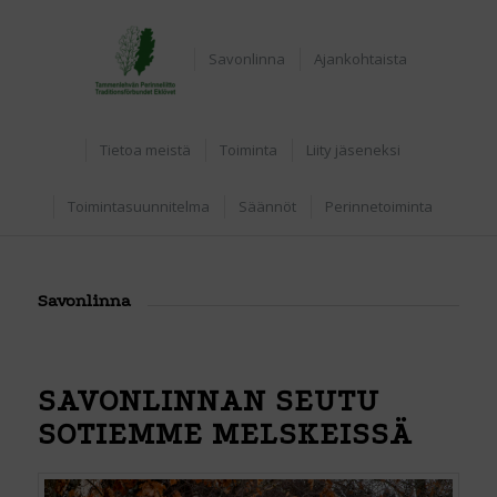
Home
Savonlinna
Ajankohtaista
Tietoa meistä
Toiminta
Liity jäseneksi
Toimintasuunnitelma
Säännöt
Perinnetoiminta
Savonlinna
SAVONLINNAN SEUTU
SOTIEMME MELSKEISSÄ