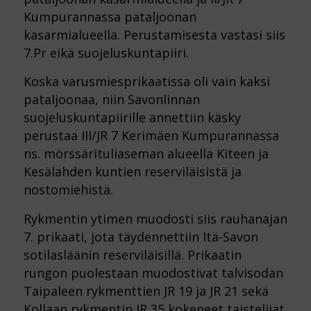
Kumpurannassa pataljoonan
kasarmialueella. Perustamisesta vastasi siis
7.Pr eikä suojeluskuntapiiri.
Koska varusmiesprikaatissa oli vain kaksi
pataljoonaa, niin Savonlinnan
suojeluskuntapiirille annettiin käsky
perustaa III/JR 7 Kerimäen Kumpurannassa
ns. mörssärituliaseman alueella Kiteen ja
Kesälahden kuntien reserviläisistä ja
nostomiehistä.
Rykmentin ytimen muodosti siis rauhanajan
7. prikaati, jota täydennettiin Itä-Savon
sotilasläänin reserviläisillä. Prikaatin
rungon puolestaan muodostivat talvisodan
Taipaleen rykmenttien JR 19 ja JR 21 sekä
Kollaan rykmentin JR 35 kokeneet taistelijat.