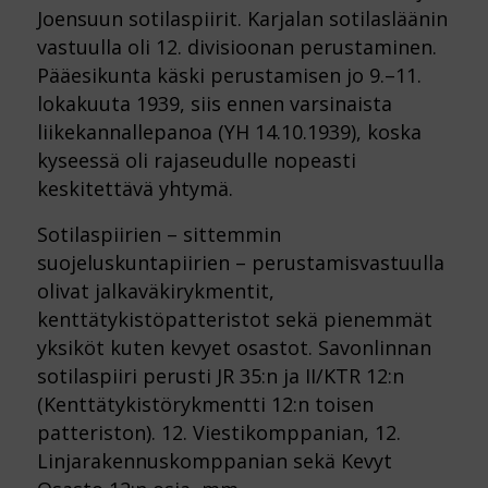
Joensuun sotilaspiirit. Karjalan sotilasläänin
vastuulla oli 12. divisioonan perustaminen.
Pääesikunta käski perustamisen jo 9.–11.
lokakuuta 1939, siis ennen varsinaista
liikekannallepanoa (YH 14.10.1939), koska
kyseessä oli rajaseudulle nopeasti
keskitettävä yhtymä.
Sotilaspiirien – sittemmin
suojeluskuntapiirien – perustamisvastuulla
olivat jalkaväkirykmentit,
kenttätykistöpatteristot sekä pienemmät
yksiköt kuten kevyet osastot. Savonlinnan
sotilaspiiri perusti JR 35:n ja II/KTR 12:n
(Kenttätykistörykmentti 12:n toisen
patteriston). 12. Viestikomppanian, 12.
Linjarakennuskomppanian sekä Kevyt