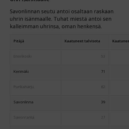
Savonlinnan seutu antoi osaltaan raskaan
uhrin isänmaalle. Tuhat miestä antoi sen
kalleimman uhrinsa, oman henkensä.
Pitäjä
Kaatuneet
talvisota
Kaatune
Enonkoski
53
Kerimäki
71
Punkaharju
62
Savonlinna
39
Savonranta
27