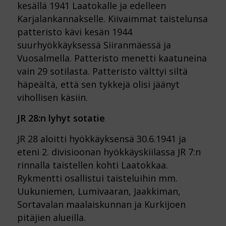
kesällä 1941 Laatokalle ja edelleen
Karjalankannakselle. Kiivaimmat taistelunsa
patteristo kävi kesän 1944
suurhyökkäyksessä Siiranmäessä ja
Vuosalmella. Patteristo menetti kaatuneina
vain 29 sotilasta. Patteristo välttyi siltä
häpeältä, että sen tykkejä olisi jäänyt
vihollisen käsiin.
JR 28:n lyhyt sotatie
JR 28 aloitti hyökkäyksensä 30.6.1941 ja
eteni 2. divisioonan hyökkäyskiilassa JR 7:n
rinnalla taistellen kohti Laatokkaa.
Rykmentti osallistui taisteluihin mm.
Uukuniemen, Lumivaaran, Jaakkiman,
Sortavalan maalaiskunnan ja Kurkijoen
pitäjien alueilla.