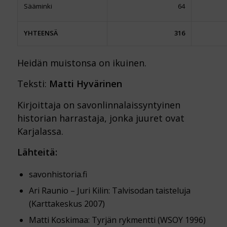
Sääminki
64
YHTEENSÄ
316
Heidän muistonsa on ikuinen.
Teksti:
Matti Hyvärinen
Kirjoittaja on savonlinnalaissyntyinen
historian harrastaja, jonka juuret ovat
Karjalassa.
Lähteitä:
savonhistoria.fi
Ari Raunio – Juri Kilin: Talvisodan taisteluja
(Karttakeskus 2007)
Matti Koskimaa: Tyrjän rykmentti (WSOY 1996)