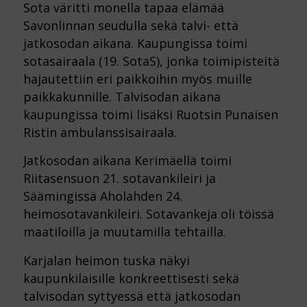
Sota väritti monella tapaa elämää
Savonlinnan seudulla sekä talvi- että
jatkosodan aikana. Kaupungissa toimi
sotasairaala (19. SotaS), jonka toimipisteitä
hajautettiin eri paikkoihin myös muille
paikkakunnille. Talvisodan aikana
kaupungissa toimi lisäksi Ruotsin Punaisen
Ristin ambulanssisairaala.
Jatkosodan aikana Kerimäellä toimi
Riitasensuon 21. sotavankileiri ja
Säämingissä Aholahden 24.
heimosotavankileiri. Sotavankeja oli töissä
maatiloilla ja muutamilla tehtailla.
Karjalan heimon tuska näkyi
kaupunkilaisille konkreettisesti sekä
talvisodan syttyessä että jatkosodan