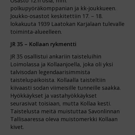
Osasto 12:n osia, mm.
polkupyöräkomppanian ja kk-joukkueen.
Joukko-osastot keskitettiin 17. – 18.
lokakuuta 1939 Laatokan Karjalaan tulevalle
toiminta-alueelleen.
JR 35 – Kollaan rykmentti
JR 35 osallistui ankariin taisteluihin
Loimolassa ja Kollaanjoella, joka oli yksi
talvisodan legendaarisimmista
taistelupaikoista. Kollaalla taisteltiin
kiivaasti sodan viimeisille tunneille saakka.
Hyökkäykset ja vastahyökkäykset
seurasivat toisiaan, mutta Kollaa kesti.
Taistelusta meitä muistuttaa Savonlinnan
Tallisaaressa oleva muistomerkki Kollaan
kivet.