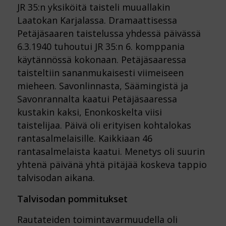
JR 35:n yksiköitä taisteli muuallakin
Laatokan Karjalassa. Dramaattisessa
Petäjäsaaren taistelussa yhdessä päivässä
6.3.1940 tuhoutui JR 35:n 6. komppania
käytännössä kokonaan. Petäjäsaaressa
taisteltiin sananmukaisesti viimeiseen
mieheen. Savonlinnasta, Säämingistä ja
Savonrannalta kaatui Petäjäsaaressa
kustakin kaksi, Enonkoskelta viisi
taistelijaa. Päivä oli erityisen kohtalokas
rantasalmelaisille. Kaikkiaan 46
rantasalmelaista kaatui. Menetys oli suurin
yhtenä päivänä yhtä pitäjää koskeva tappio
talvisodan aikana.
Talvisodan pommitukset
Rautateiden toimintavarmuudella oli