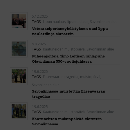
5.12.2025
TAGS:
Lipun naulaus
,
lipunnaulaus
,
Savonlinnan alue
Veteraaniperinneyhdistyksen uusi lippu
naulattiin ja siunattiin
9.9.2025
TAGS:
Kaatuneiden muistopäivä
,
Savonlinnan alue
Puheenjohtaja Timo Laitisen juhlapuhe
Olavinlinnan 550-vuotisjuhlassa
19.6.2025
TAGS:
Elisenvaaran tragedia
,
muistopäivä
,
Savonlinnan alue
Savonlinnassa muistettiin Elisenvaaran
tragediaa
19.6.2025
TAGS:
Kaatuneiden muistopäivä
,
Savonlinnan alue
Kaatuneitten muistopäivää vietettiin
Savonlinnassa