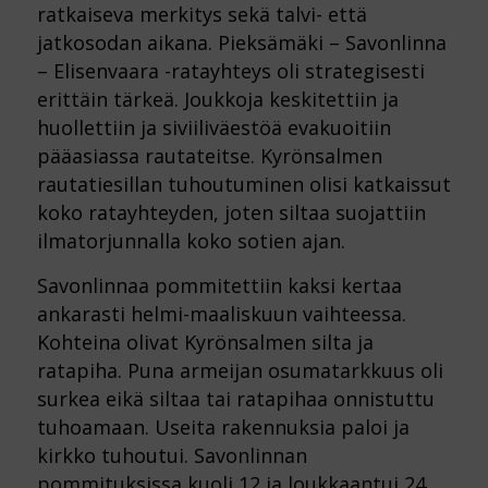
ratkaiseva merkitys sekä talvi- että
jatkosodan aikana. Pieksämäki – Savonlinna
– Elisenvaara -ratayhteys oli strategisesti
erittäin tärkeä. Joukkoja keskitettiin ja
huollettiin ja siviiliväestöä evakuoitiin
pääasiassa rautateitse. Kyrönsalmen
rautatiesillan tuhoutuminen olisi katkaissut
koko ratayhteyden, joten siltaa suojattiin
ilmatorjunnalla koko sotien ajan.
Savonlinnaa pommitettiin kaksi kertaa
ankarasti helmi-maaliskuun vaihteessa.
Kohteina olivat Kyrönsalmen silta ja
ratapiha. Puna armeijan osumatarkkuus oli
surkea eikä siltaa tai ratapihaa onnistuttu
tuhoamaan. Useita rakennuksia paloi ja
kirkko tuhoutui. Savonlinnan
pommituksissa kuoli 12 ja loukkaantui 24