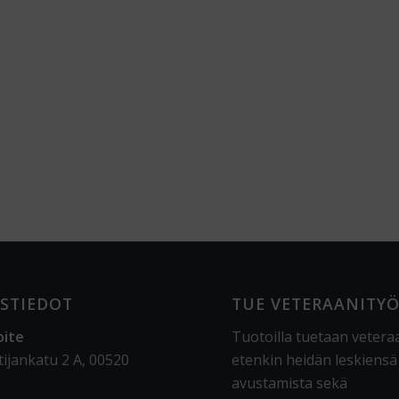
STIEDOT
TUE VETERAANITY
oite
Tuotoilla tuetaan vetera
tijankatu 2 A, 00520
etenkin heidän leskiensä
avustamista sekä