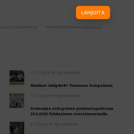
LAHJOITA
s-Savon sotaorvot ry.
Perinneyhdistyksen julkaisuja
17.7.2026
/
BY
EIJA IIVARINEN
Kesäiset leiripäivät Vesannon Sompalassa
10.7.2026
/
BY
EIJA IIVARINEN
Sodanajan sukupolven perinnetapahtuma
23.6.2026 Pyhäsalmen rautatieasemalla
6.7.2026
/
BY
EIJA IIVARINEN