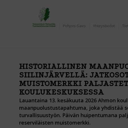
Etusivu
Pohjois-Savo
Yhteystiedot
Tie
HISTORIALLINEN MAANPU
SIILINJÄRVELLÄ: JATKOS
MUISTOMERKKI PALJASTE
KOULUKESKUKSESSA
Lauantaina 13. kesäkuuta 2026 Ahmon koul
maanpuolustustapahtuma, joka yhdistää s
turvallisuustyön. Päivän huipentumana pal
reserviläisten muistomerkki.