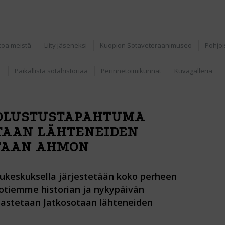
toa meistä
Liity jäseneksi
Kuopion Sotaveteraanimuseo
Pohjoi
Paikallista sotahistoriaa
Perinnetoimikunnat
Kuvagalleria
OLUSTUSTAPAHTUMA
OTAAN LÄHTENEIDEN
TAAN AHMON
ukeskuksella järjestetään koko perheen
otiemme historian ja nykypäivän
jastetaan Jatkosotaan lähteneiden