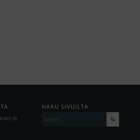
ÖTÄ
HAKU SIVUILTA
anien ja