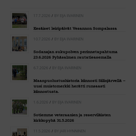
17.7.2026
/
BY
EIJA IIVARINEN
Kesäiset leiripäivät Vesannon Sompalassa
10.7.2026
/
BY
EIJA IIVARINEN
Sodanajan sukupolven perinnetapahtuma
23.6.2026 Pyhäsalmen rautatieasemalla
6.7.2026
/
BY
EIJA IIVARINEN
Maanpuolustushistoria kiinnosti Siilinjärvellä –
uusi muistomerkki herätti runsaasti
kiinnostusta.
1.6.2026
/
BY
EIJA IIVARINEN
Sotiemme veteraanien ja reserviläisten
kirkkopyhä 31.5.2026
11.5.2026
/
BY
JARI HYNNINEN