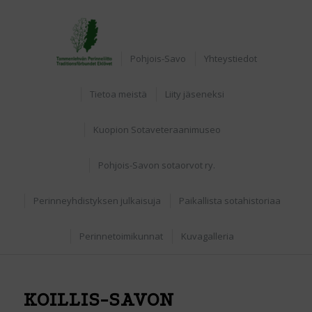
Etusivu
Pohjois-Savo
Yhteystiedot
Tietoa meistä
Liity jäseneksi
Kuopion Sotaveteraanimuseo
Pohjois-Savon sotaorvot ry.
Perinneyhdistyksen julkaisuja
Paikallista sotahistoriaa
Perinnetoimikunnat
Kuvagalleria
KOILLIS-SAVON