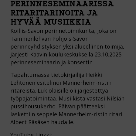
PERINNESEMINAARISSA
RITARITARINOITA JA
HYVÄÄ MUSIIKKIA
Koillis-Savon perinnetoimikunta, joka on
Tammenlehvän Pohjois-Savon
perinneyhdistyksen yksi alueellinen toimija,
järjesti Kaavin koulukeskuksella 23.10.2025
perinneseminaarin ja konsertin.
Tapahtumassa tietokirjailija Heikki
Lehtonen esitelmöi Mannerheim-ristin
ritareista. Lukiolaisille oli järjestettyä
työpajatoimintaa. Musiikista vastasi Nilsiän
pussihousukerho. Päivän päätteeksi
laskettiin seppele Mannerheim-ristin ritari
Albert Räsäsen haudalle.
YouTube Linkki: