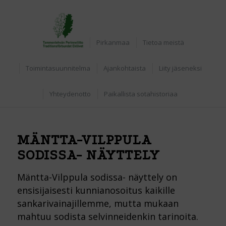
Etusivu
Pirkanmaa
Tietoa meistä
Toimintasuunnitelma
Ajankohtaista
Liity jäseneksi
Yhteydenotto
Paikallista sotahistoriaa
MÄNTTA-VILPPULA
SODISSA- NÄYTTELY
Mäntta-Vilppula sodissa- näyttely on
ensisijaisesti kunnianosoitus kaikille
sankarivainajillemme, mutta mukaan
mahtuu sodista selvinneidenkin tarinoita.