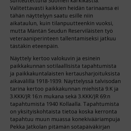
suhteutettuna Suomen kärkikastia.
Valitettavasti kaikkien heidän tarinaansa ei
tähän näyttelyyn saatu esille niin
aikataulun, kuin tilanpuutteenkin vuoksi,
mutta Mäntän Seudun Reserviläisten työ
veteraaniperinteen tallentamiseksi jatkuu
tästäkin eteenpäin.
Näyttely kertoo valokuvin ja esinein
paikkakunnan sotilaallisista tapahtumista
ja paikkakuntalaisten kertausharjoituksista
aikavälillä 1918-1939. Näyttelyssä talvisodan
tarina kertoo paikkakunnan miehistä 9.K ja
3.KKK/JR 16:n mukana sekä 3.KKK/JR 69:n
tapahtumista 1940 Kollaalla. Tapahtumista
on yksityiskohtaista tietoa koska kerronta
tapahtuu muun muassa konekivääriampuja
Pekka Jatkolan pitämän sotapäiväkirjan