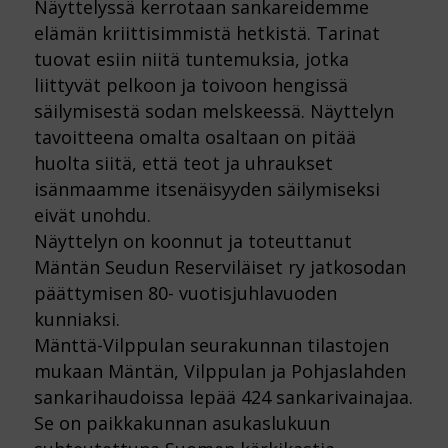
Näyttelyssä kerrotaan sankareidemme
elämän kriittisimmistä hetkistä. Tarinat
tuovat esiin niitä tuntemuksia, jotka
liittyvät pelkoon ja toivoon hengissä
säilymisestä sodan melskeessä. Näyttelyn
tavoitteena omalta osaltaan on pitää
huolta siitä, että teot ja uhraukset
isänmaamme itsenäisyyden säilymiseksi
eivät unohdu.
Näyttelyn on koonnut ja toteuttanut
Mäntän Seudun Reserviläiset ry jatkosodan
päättymisen 80- vuotisjuhlavuoden
kunniaksi.
Mänttä-Vilppulan seurakunnan tilastojen
mukaan Mäntän, Vilppulan ja Pohjaslahden
sankarihaudoissa lepää 424 sankarivainajaa.
Se on paikkakunnan asukaslukuun