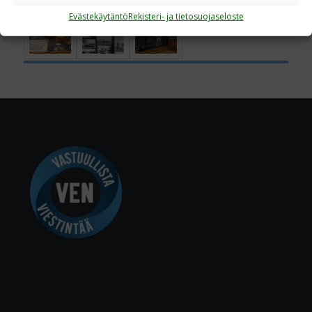
Evästekäytäntö
Rekisteri- ja tietosuojaseloste