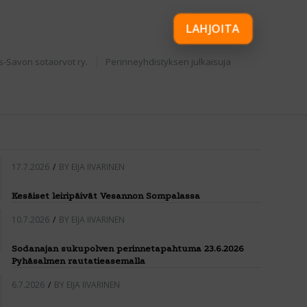
LAHJOITA
s-Savon sotaorvot ry.
Perinneyhdistyksen julkaisuja
17.7.2026
/
BY
EIJA IIVARINEN
Kesäiset leiripäivät Vesannon Sompalassa
10.7.2026
/
BY
EIJA IIVARINEN
Sodanajan sukupolven perinnetapahtuma 23.6.2026
Pyhäsalmen rautatieasemalla
6.7.2026
/
BY
EIJA IIVARINEN