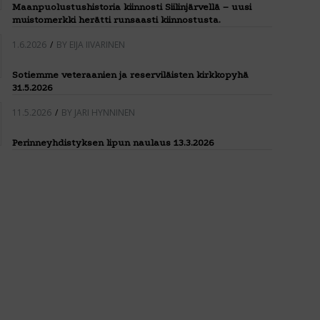
Maanpuolustushistoria kiinnosti Siilinjärvellä – uusi
muistomerkki herätti runsaasti kiinnostusta.
1.6.2026
/
BY
EIJA IIVARINEN
Sotiemme veteraanien ja reserviläisten kirkkopyhä
31.5.2026
11.5.2026
/
BY
JARI HYNNINEN
Perinneyhdistyksen lipun naulaus 13.3.2026