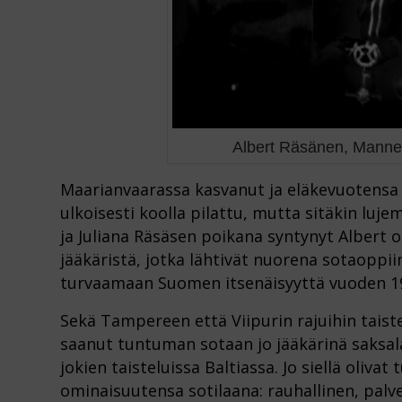
Albert Räsänen, Mannerh
Maarianvaarassa kasvanut ja eläkevuotensa 
ulkoisesti koolla pilattu, mutta sitäkin luje
ja Juliana Räsäsen poikana syntynyt Albert ol
jääkäristä, jotka lähtivät nuorena sotaoppii
turvaamaan Suomen itsenäisyyttä vuoden 1918
Sekä Tampereen että Viipurin rajuihin taiste
saanut tuntuman sotaan jo jääkärinä saksal
jokien taisteluissa Baltiassa. Jo siellä oliva
ominaisuutensa sotilaana: rauhallinen, palve