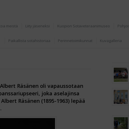
toa meistä
Liity jäseneksi
Kuopion Sotaveteraanimuseo
Pohjoi
Paikallista sotahistoriaa
Perinnetoimikunnat
Kuvagalleria
i Albert Räsänen oli vapaussotaan
 panssariupseeri, joka aselajinsa
. Albert Räsänen (1895-1963) lepää
.