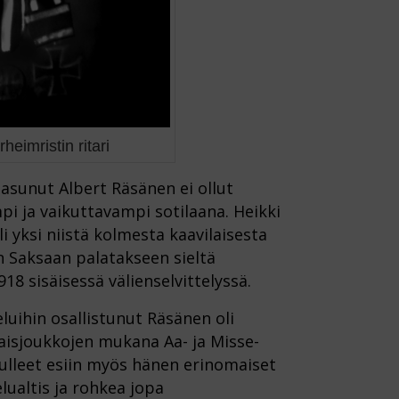
eimristin ritari
asunut Albert Räsänen ei ollut
mpi ja vaikuttavampi sotilaana. Heikki
i yksi niistä kolmesta kaavilaisesta
n Saksaan palatakseen sieltä
 sisäisessä välienselvittelyssä.
luihin osallistunut Räsänen oli
aisjoukkojen mukana Aa- ja Misse-
t tulleet esiin myös hänen erinomaiset
lualtis ja rohkea jopa