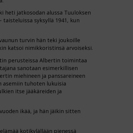
a.
ki heti jatkosodan alussa Tuuloksen
 taisteluissa syksyllä 1941, kun
vaunun turvin hän teki joukoille
in katsoi nimikkoristinsä arvoiseksi.
in perusteissa Albertin toimintaa
ajana sanotaan esimerkillisen
bertin miehineen ja panssareineen
n asemiin tuhoten lukuisia
lkien itse jääkäreiden ja
vuoden ikää, ja hän jäikin sitten
 elämää kotikylällään pienessä