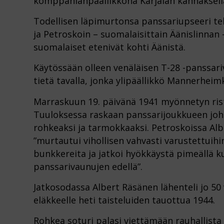
komppanianpäällikkönä Karjalan kannaksell
Todellisen läpimurtonsa panssariupseeri te
ja Petroskoin – suomalaisittain Äänislinnan –
suomalaiset etenivät kohti Äänistä.
Käytössään olleen venäläisen T-28 -panssari
tietä tavalla, jonka ylipäällikkö Mannerheimk
Marraskuun 19. päivänä 1941 myönnetyn rist
Tuuloksessa raskaan panssarijoukkueen joht
rohkeaksi ja tarmokkaaksi. Petroskoissa Al
”murtautui vihollisen vahvasti varustettuihi
bunkkereita ja jatkoi hyökkäystä pimeällä ku
panssarivaunujen edellä”.
Jatkosodassa Albert Räsänen lähenteli jo 50 
eläkkeelle heti taisteluiden tauottua 1944.
Rohkea soturi palasi viettämään rauhallista