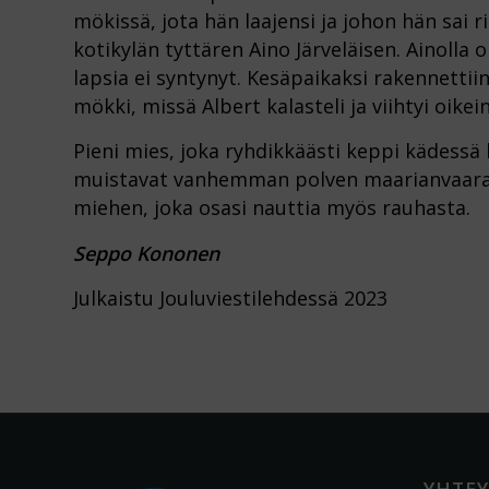
mökissä, jota hän laajensi ja johon hän sai 
kotikylän tyttären Aino Järveläisen. Ainolla 
lapsia ei syntynyt. Kesäpaikaksi rakennetti
mökki, missä Albert kalasteli ja viihtyi oikei
Pieni mies, joka ryhdikkäästi keppi kädessä k
muistavat vanhemman polven maarianvaaralai
miehen, joka osasi nauttia myös rauhasta.
Seppo Kononen
Julkaistu Jouluviestilehdessä 2023
YHTEY