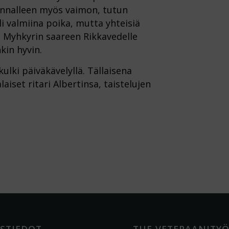
rinnalleen myös vaimon, tutun
oli valmiina poika, mutta yhteisiä
in Myhkyrin saareen Rikkavedelle
nkin hyvin.
ulki päiväkävelyllä. Tällaisena
set ritari Albertinsa, taistelujen
STIEDOT
TUE VETERAANITY