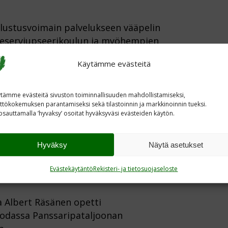
lustusvoimain palvelukseen vääpelin
 reserviupseerikoulun ja myöhempien
a jääkärikapteeniksi. Albertin
Käytämme evästeitä
 alussa hän lähti vapaaehtoisena
in tuottanut Karjalalle toivottua
tämme evästeitä sivuston toiminnallisuuden mahdollistamiseksi,
ttökokemuksen parantamiseksi sekä tilastoinnin ja markkinoinnin tueksi.
een tekniikasta. Asetovereitten
sauttamalla ’hyvaksy’ osoitat hyväksyväsi evästeiden käytön.
iikasta”. Näin oli luonnollista, että
alustoa ja sen käyttöä sodassa
Hyväksy
Näytä asetukset
rykmentissä, jonka pohjalta
ja edeltänyt erillinen
Evästekäytäntö
Rekisteri- ja tietosuojaseloste
la Albert Räsänen opetti
isodassa Panssaripataljoonan