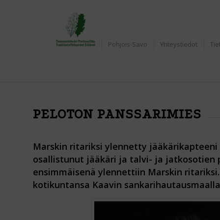
Etusivu
Pohjois-Savo
Yhteystiedot
Tie
PELOTON PANSSARIMIES
Marskin ritariksi ylennetty jääkärikapteen
osallistunut jääkäri ja talvi- ja jatkosotien
ensimmäisenä ylennettiin Marskin ritariksi
kotikuntansa Kaavin sankarihautausmaalla