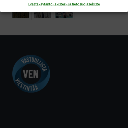
Evästekäytäntö
Rekisteri- ja tietosuojaseloste