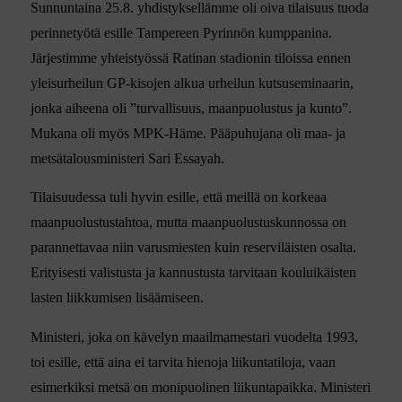
Sunnuntaina 25.8. yhdistyksellämme oli oiva tilaisuus tuoda
perinnetyötä esille Tampereen Pyrinnön kumppanina.
Järjestimme yhteistyössä Ratinan stadionin tiloissa ennen
yleisurheilun GP-kisojen alkua urheilun kutsuseminaarin,
jonka aiheena oli ”turvallisuus, maanpuolustus ja kunto”.
Mukana oli myös MPK-Häme. Pääpuhujana oli maa- ja
metsätalousministeri Sari Essayah.
Tilaisuudessa tuli hyvin esille, että meillä on korkeaa
maanpuolustustahtoa, mutta maanpuolustuskunnossa on
parannettavaa niin varusmiesten kuin reserviläisten osalta.
Erityisesti valistusta ja kannustusta tarvitaan kouluikäisten
lasten liikkumisen lisäämiseen.
Ministeri, joka on kävelyn maailmamestari vuodelta 1993,
toi esille, että aina ei tarvita hienoja liikuntatiloja, vaan
esimerkiksi metsä on monipuolinen liikuntapaikka. Ministeri