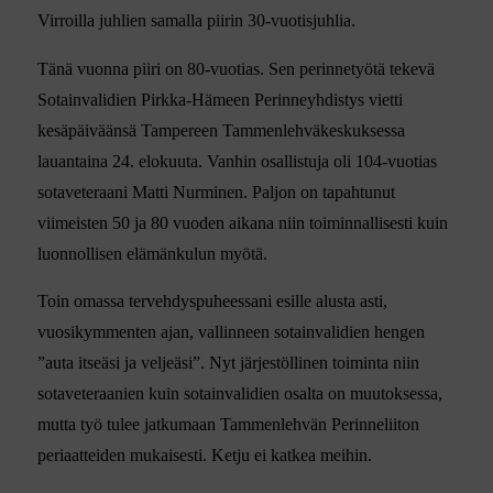
Virroilla juhlien samalla piirin 30-vuotisjuhlia.
Tänä vuonna piiri on 80-vuotias. Sen perinnetyötä tekevä
Sotainvalidien Pirkka-Hämeen Perinneyhdistys vietti
kesäpäiväänsä Tampereen Tammenlehväkeskuksessa
lauantaina 24. elokuuta. Vanhin osallistuja oli 104-vuotias
sotaveteraani Matti Nurminen. Paljon on tapahtunut
viimeisten 50 ja 80 vuoden aikana niin toiminnallisesti kuin
luonnollisen elämänkulun myötä.
Toin omassa tervehdyspuheessani esille alusta asti,
vuosikymmenten ajan, vallinneen sotainvalidien hengen
”auta itseäsi ja veljeäsi”. Nyt järjestöllinen toiminta niin
sotaveteraanien kuin sotainvalidien osalta on muutoksessa,
mutta työ tulee jatkumaan Tammenlehvän Perinneliiton
periaatteiden mukaisesti. Ketju ei katkea meihin.