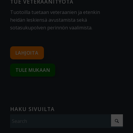
TUE VETERAANITYÖTÄ
Tuotoilla tuetaan veteraanien ja etenkin
heidän leskiensä avustamista sekä
sotasukupolven perinnön vaalimista
.
LAHJOITA
TULE MUKAAN
HAKU SIVUILTA