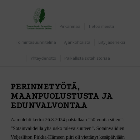
Etusivu
Pirkanmaa
Tietoa meistä
Toimintasuunnitelma
Ajankohtaista
Liity jäseneksi
Yhteydenotto
Paikallista sotahistoriaa
PERINNETYÖTÄ,
MAANPUOLUSTUSTA JA
EDUNVALVONTAA
Aamulehti kertoi 26.8.2024 palstallaan ”50 vuotta sitten”:
”Sotainvalideilla yhä usko tulevaisuuteen”. Sotainvalidien
Veljesliiton Pirkka-Hämeen piiri oli viettänyt kesäpäiviään