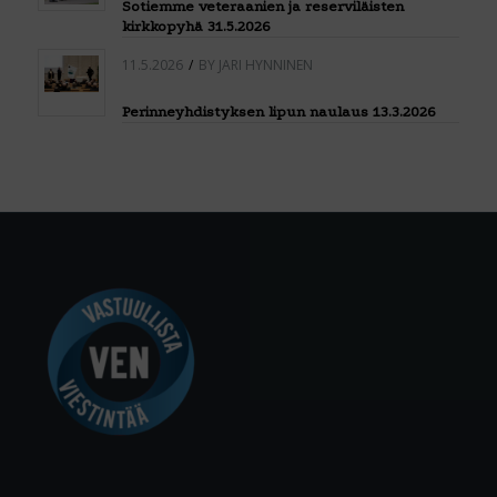
Sotiemme veteraanien ja reserviläisten
kirkkopyhä 31.5.2026
11.5.2026
/
BY
JARI HYNNINEN
Perinneyhdistyksen lipun naulaus 13.3.2026