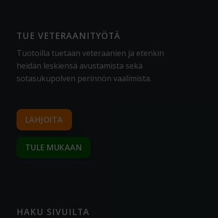
TUE VETERAANITYÖTÄ
Tuotoilla tuetaan veteraanien ja etenkin
heidän leskiensä avustamista sekä
sotasukupolven perinnön vaalimista
.
LAHJOITA
TULE MUKAAN
HAKU SIVUILTA