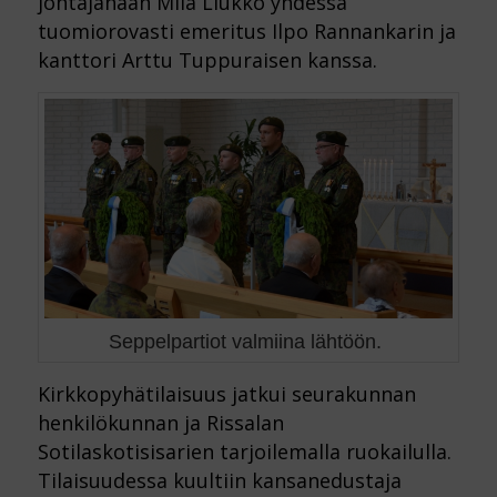
johtajanaan Miia Liukko yhdessä
tuomiorovasti emeritus Ilpo Rannankarin ja
kanttori Arttu Tuppuraisen kanssa.
Seppelpartiot valmiina lähtöön.
Kirkkopyhätilaisuus jatkui seurakunnan
henkilökunnan ja Rissalan
Sotilaskotisisarien tarjoilemalla ruokailulla.
Tilaisuudessa kuultiin kansanedustaja