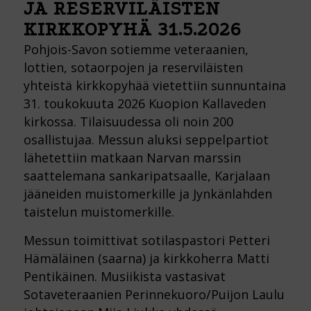
JA RESERVILÄISTEN
KIRKKOPYHÄ 31.5.2026
Pohjois-Savon sotiemme veteraanien,
lottien, sotaorpojen ja reserviläisten
yhteistä kirkkopyhää vietettiin sunnuntaina
31. toukokuuta 2026 Kuopion Kallaveden
kirkossa. Tilaisuudessa oli noin 200
osallistujaa. Messun aluksi seppelpartiot
lähetettiin matkaan Narvan marssin
saattelemana sankaripatsaalle, Karjalaan
jääneiden muistomerkille ja Jynkänlahden
taistelun muistomerkille.
Messun toimittivat sotilaspastori Petteri
Hämäläinen (saarna) ja kirkkoherra Matti
Pentikäinen. Musiikista vastasivat
Sotaveteraanien Perinnekuoro/Puijon Laulu