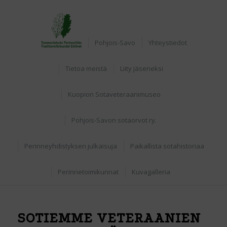
Etusivu
Pohjois-Savo
Yhteystiedot
Tietoa meistä
Liity jäseneksi
Kuopion Sotaveteraanimuseo
Pohjois-Savon sotaorvot ry.
Perinneyhdistyksen julkaisuja
Paikallista sotahistoriaa
Perinnetoimikunnat
Kuvagalleria
SOTIEMME VETERAANIEN