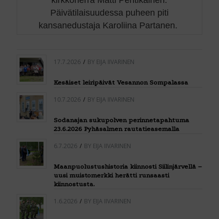
kirkkoherra Matti Pentikäinen.
Päivätilaisuudessa puheen piti
kansanedustaja Karoliina Partanen.
17.7.2026
/
BY
EIJA IIVARINEN
Kesäiset leiripäivät Vesannon Sompalassa
10.7.2026
/
BY
EIJA IIVARINEN
Sodanajan sukupolven perinnetapahtuma
23.6.2026 Pyhäsalmen rautatieasemalla
6.7.2026
/
BY
EIJA IIVARINEN
Maanpuolustushistoria kiinnosti Siilinjärvellä –
uusi muistomerkki herätti runsaasti
kiinnostusta.
1.6.2026
/
BY
EIJA IIVARINEN