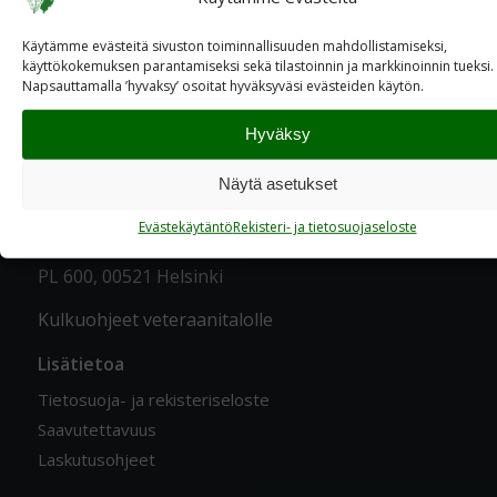
Käytämme evästeitä sivuston toiminnallisuuden mahdollistamiseksi,
käyttökokemuksen parantamiseksi sekä tilastoinnin ja markkinoinnin tueksi.
Napsauttamalla ’hyvaksy’ osoitat hyväksyväsi evästeiden käytön.
YHTEYSTIEDOT
Hyväksy
Katuosoite
Näytä asetukset
Ratavartijankatu 2 A, 00520 Helsinki
Evästekäytäntö
Rekisteri- ja tietosuojaseloste
Postiosoite
PL 600, 00521 Helsinki
Kulkuohjeet veteraanitalolle
Lisätietoa
Tietosuoja- ja rekisteriseloste
Saavutettavuus
Laskutusohjeet