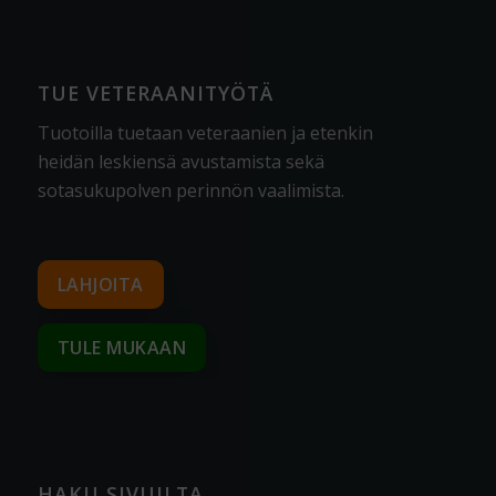
TUE VETERAANITYÖTÄ
Tuotoilla tuetaan veteraanien ja etenkin
heidän leskiensä avustamista sekä
sotasukupolven perinnön vaalimista
.
LAHJOITA
TULE MUKAAN
HAKU SIVUILTA