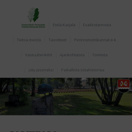
Home
Etelä-Karjala
Evakkotarinoita
Tietoa meistä
Tavoitteet
Perinnetoimikunnat e-k
Vastuuhenkilöt
Ajankohtaista
Toiminta
Liity jäseneksi
Paikallista sotahistoriaa