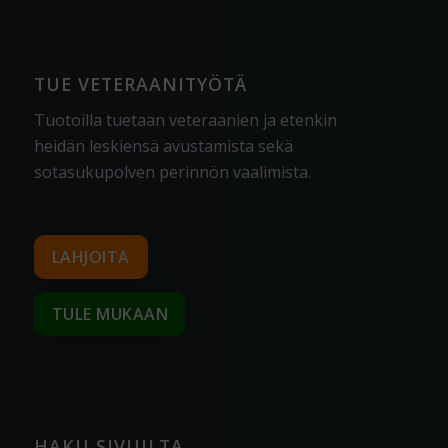
TUE VETERAANITYÖTÄ
Tuotoilla tuetaan veteraanien ja etenkin
heidän leskiensä avustamista sekä
sotasukupolven perinnön vaalimista
.
LAHJOITA
TULE MUKAAN
HAKU SIVUILTA