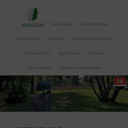
Home
Etelä-Karjala
Evakkotarinoita
Tietoa meistä
Tavoitteet
Perinnetoimikunnat e-k
Vastuuhenkilöt
Ajankohtaista
Toiminta
Liity jäseneksi
Paikallista sotahistoriaa