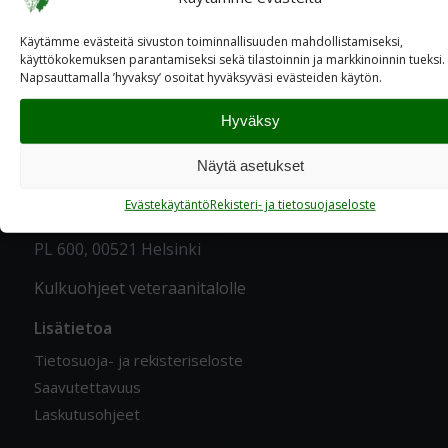
Käytämme evästeitä sivuston toiminnallisuuden mahdollistamiseksi,
käyttökokemuksen parantamiseksi sekä tilastoinnin ja markkinoinnin tueksi.
Napsauttamalla ’hyvaksy’ osoitat hyväksyväsi evästeiden käytön.
YHTEYSTIEDOT
Hyväksy
Katuosoite
Näytä asetukset
Ratavartijankatu 2 A, 00520 Helsinki
Evästekäytäntö
Rekisteri- ja tietosuojaseloste
Postiosoite
PL 600, 00521 Helsinki
Kulkuohjeet veteraanitalolle
Lisätietoa
Tietosuoja- ja rekisteriseloste
Saavutettavuus
Laskutusohjeet