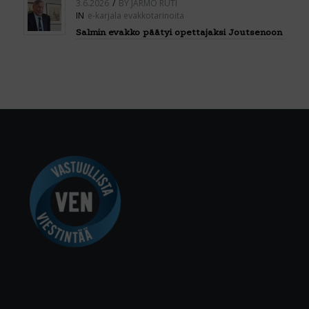
3.6.2026
/
BY
JARMO RUTI
IN
e-karjala evakkotarinoita
Salmin evakko päätyi opettajaksi Joutsenoon