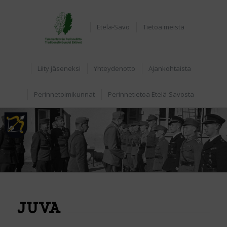
Home
Etelä-Savo
Tietoa meistä
Liity jäseneksi
Yhteydenotto
Ajankohtaista
Perinnetoimikunnat
Perinnetietoa Etelä-Savosta
JUVA