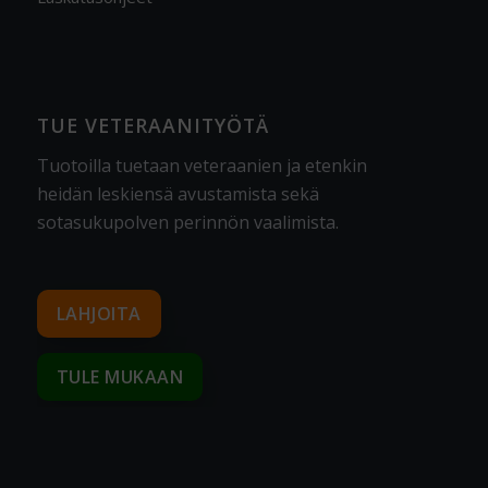
TUE VETERAANITYÖTÄ
Tuotoilla tuetaan veteraanien ja etenkin
heidän leskiensä avustamista sekä
sotasukupolven perinnön vaalimista
.
LAHJOITA
TULE MUKAAN