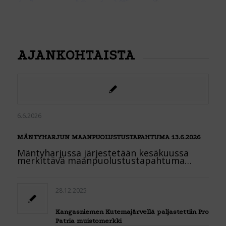
AJANKOHTAISTA
6.6.2026
MÄNTYHARJUN MAANPUOLUSTUSTAPAHTUMA 13.6.2026
Mäntyharjussa järjestetään kesäkuussa
merkittävä maanpuolustustapahtuma…
28.12.2025
Kangasniemen Kutemajärvellä paljastettiin Pro
Patria muistomerkki