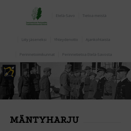
Home
Etelä-Savo
Tietoa meistä
Liity jäseneksi
Yhteydenotto
Ajankohtaista
Perinnetoimikunnat
Perinnetietoa Etelä-Savosta
MÄNTYHARJU