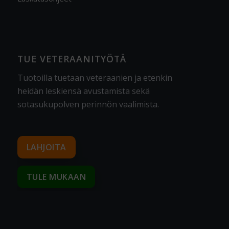
TUE VETERAANITYÖTÄ
Tuotoilla tuetaan veteraanien ja etenkin
heidän leskiensä avustamista sekä
sotasukupolven perinnön vaalimista
.
LAHJOITA
TULE MUKAAN