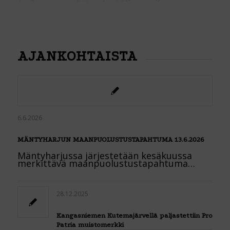
AJANKOHTAISTA
6.6.2026
MÄNTYHARJUN MAANPUOLUSTUSTAPAHTUMA 13.6.2026
Mäntyharjussa järjestetään kesäkuussa
merkittävä maanpuolustustapahtuma…
28.12.2025
Kangasniemen Kutemajärvellä paljastettiin Pro
Patria muistomerkki