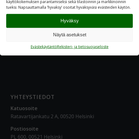
käyttökokemuksen parantamiseksi sekä tilastoinnin ja markkinoinnin
tueksi. Napsauttamalla ’hyvaksy’ osoitat hyväksyväsi evästeiden käytön.
Hyväksy
Näytä asetukset
Evästekäytäntö
Rekisteri- ja tietosuojaseloste
YHTEYSTIEDOT
Katuosoite
Ratavartijankatu 2 A, 00520 Helsinki
Postiosoite
PL 600, 00521 Helsinki