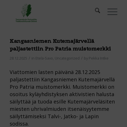
Kangasniemen Kutemajärvellä
paljastettiin Pro Patria muistomerkki
/
/
28.12.2025
in
Etelä-Savo
,
Uncategorized
by
Pekka Intke
Viattomien lasten päivänä 28.12.2025
paljastettiin Kangasniemen Kutemajärvellä
Pro Patria muistomerkki. Muistomerkki on
osoitus kyläyhdistyksen aktivistien halusta
säilyttää ja tuoda esille Kutemajärveläsiten
miesten uhrivalmiuden itsenäisyytemme
säilyttämiseksi Talvi-, Jatko- ja Lapin
sodissa.