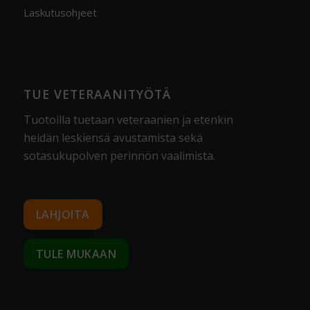
Laskutusohjeet
TUE VETERAANITYÖTÄ
Tuotoilla tuetaan veteraanien ja etenkin
heidän leskiensä avustamista sekä
sotasukupolven perinnön vaalimista
.
LAHJOITA
TULE MUKAAN