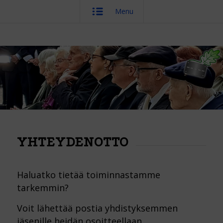
Menu
YHTEYDENOTTO
Haluatko tietää toiminnastamme
tarkemmin?
Voit lähettää postia yhdistyksemmen
jäsenille heidän osoitteellaan