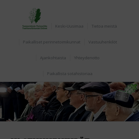
Etusivu
Keski-Uusimaa
Tietoa meistä
Paikalliset perinnetoimikunnat
Vastuuhenkilöt
Ajankohtaista
Yhteydenotto
Paikallista sotahistoriaa