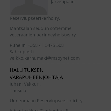
Järvenpään
Reserviupseerikerho ry,
Mäntsälän seudun sotiemme
veteraanien perinneyhdistys ry
Puhelin: +358 41 5475 508
Sähköposti:
veikko.karhumaki@msoynet.com
HALLITUKSEN
VARAPUHEENJOHTAJA
Juhani Vakkuri,
Tuusula
Uudenmaan Reserviupseeripiiri ry
juhani.vakkuri@kolumbus.fi