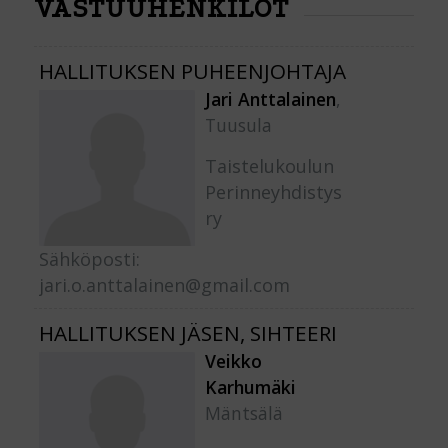
VASTUUHENKILÖT
HALLITUKSEN PUHEENJOHTAJA
Jari Anttalainen
,
Tuusula
Taistelukoulun
Perinneyhdistys
ry
Sähköposti:
jari.o.anttalainen@gmail.com
HALLITUKSEN JÄSEN, SIHTEERI
Veikko
Karhumäki
Mäntsälä