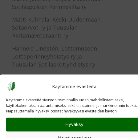
Sotilaspoikien Perinnekilta ry
Matti Kulmala, Keski-Uudenmaan
Sotaorvot ry ja Tuusulan
Rintamaveteraanit ry
Hannele Lindstén, Lottamuseon
Lottaperinneyhdistys ry ja
Tuusulan Sotilaskotiyhdistys ry
Hannu Nuutinen, Järvenpään,
Keravan ja Tuusulan
Käytämme evästeitä
reserviläisyhdistykset ja
Käytämme evästeitä sivuston toiminnallisuuden mahdollistamiseksi,
Uudenmaan Reserviläispiiri ry
käyttökokemuksen parantamiseksi sekä tilastoinnin ja markkinoinnin tueksi.
Napsauttamalla ’hyvaksy’ osoitat hyväksyväsi evästeiden käytön.
Sakari Pietilä, Pornaisten
Sotaveteraanit
Hyväksy
Markku Valkama (Keski-Uudenmaan