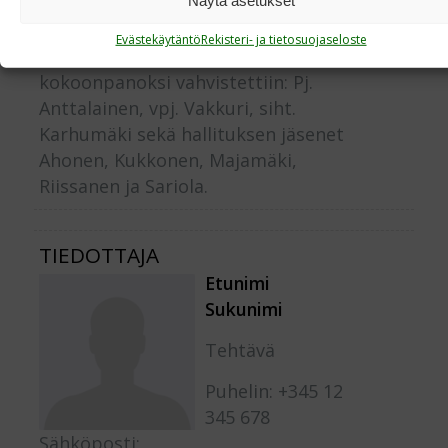
Näytä asetukset
Rauhanturvaajat ry),
Evästekäytäntö
Rekisteri- ja tietosuojaseloste
Perinneyhdistyksen työvaliokunnan
kokoonpanoksi vahvistettiin: Pj.
Anttalainen, vpj. Vakkuri, siht.
Karhumäki sekä hallituksen jäsenet
Ahonen, Kukkonen, Majamäki,
Riissanen ja Sariola.
TIEDOTTAJA
Etunimi
Sukunimi
Tehtävä
Puhelin: +345 12
345 678
Sähköposti: