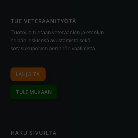
TUE VETERAANITYÖTÄ
Tuotoilla tuetaan veteraanien ja etenkin
heidän leskiensä avustamista sekä
sotasukupolven perinnön vaalimista
.
LAHJOITA
TULE MUKAAN
HAKU SIVUILTA