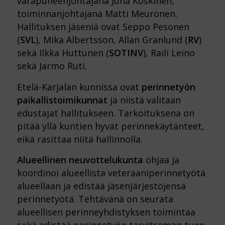
varapuheenjohtajana Juha Koskinen,
toiminnanjohtajana Matti Meuronen.
Hallituksen jäseniä ovat Seppo Pesonen
(
SVL
), Mika Albertsson, Allan Granlund (
RV
)
sekä Ilkka Huttunen (
SOTINV
), Raili Leino
sekä Jarmo Ruti.
Etelä-Karjalan kunnissa ovat
perinnetyön
paikallistoimikunnat
ja niistä valitaan
edustajat hallitukseen. Tarkoituksena on
pitää yllä kuntien hyvät perinnekäytänteet,
eikä rasittaa niitä hallinnolla.
Alueellinen neuvottelukunta
ohjaa ja
koordinoi alueellista veteraaniperinnetyötä
alueellaan ja edistää jäsenjärjestöjensä
perinnetyötä. Tehtävänä on seurata
alueellisen perinneyhdistyksen toimintaa
sekä edistää perinnetyön tarvitseman tuen