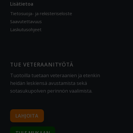
Lisätietoa
Tietosuoja- ja rekisteriseloste
Saavutettavuus
Laskutusohjeet
TUE VETERAANITYÖTÄ
Tuotoilla tuetaan veteraanien ja etenkin
heidän leskiensä avustamista sekä
sotasukupolven perinnön vaalimista
.
LAHJOITA
TULE MUKAAN