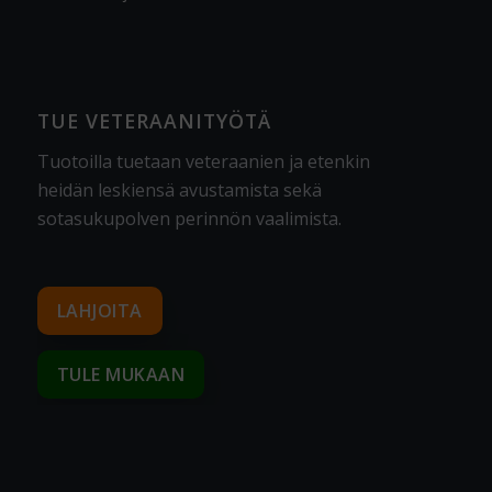
TUE VETERAANITYÖTÄ
Tuotoilla tuetaan veteraanien ja etenkin
heidän leskiensä avustamista sekä
sotasukupolven perinnön vaalimista
.
LAHJOITA
TULE MUKAAN