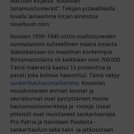
Mattilan kirjassa ”Kouvolan
Sotamuistomerkit”. Tekijän ystävällisellä
luvalla lainaamme kirjan aineistoa
soveltuvin osin.
Vuosien 1939–1945 sotiin osallistuneiden
suomalaisten suhteellinen määrä omasta
ikäluokastaan on maailman korkeimpia.
Rintamasotilaita oli kaikkiaan noin 700.000.
Tästä määrästä kaatui 13 prosenttia ja
peräti joka kolmas haavoittui. Tämä näkyy
sankarihautausmaillamme
. Kouvolan
muodostaneet entiset kunnat ja
seurakunnat ovat pystyttäneet monia
hautamuistomerkkejä ja -ristejä. Useat
yhteisöt ovat muistaneet sankarivainajia
Pro Patria ja Isänmaan Puolesta -
sankaritauluin sekä talvi- ja jatkosotaan