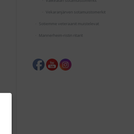
Valkealan sotamuistomerkit
Vekaranjärven sotamuistomerkit
Sotiemme veteraanit muistelevat
Mannerheim-ristin ritarit