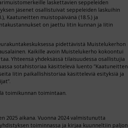
arimuistomerkeille laskettavien seppeleiden
ksen jäsenet osallistuivat seppeleiden laskuihin
), Kaatuneitten muistopäivänä (18.5.) ja
ntakustannukset on jaettu Iitin kunnan ja Iitin
eurakuntakeskuksessa pidettävistä Muistelukerhon
Kausalainen. Kaikille avoin Muistelukerho kokoontui
ertaa. Yhteensä yhdeksässä tilaisuudessa osallistujia
uassa sotahistoriaa käsittelevä luento ”Kaatuneitten
ita Iitin paikallishistoriaa käsitteleviä esityksiä ja
jat”.
llä toimikunnan toimintaan.
den 2025 aikana. Vuonna 2024 valmistunutta
 yhdistyksen toiminnassa ja kirjaa kuunneltiin paljon