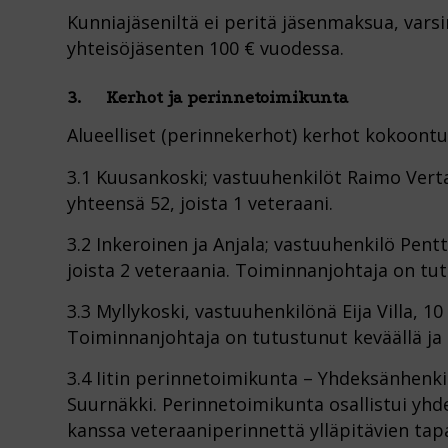
Kunniajäseniltä ei peritä jäsenmaksua, vars
yhteisöjäsenten 100 € vuodessa.
3. Kerhot ja perinnetoimikunta
Alueelliset (perinnekerhot) kerhot kokoontu
3.1 Kuusankoski; vastuuhenkilöt Raimo Verta
yhteensä 52, joista 1 veteraani.
3.2 Inkeroinen ja Anjala; vastuuhenkilö Pent
joista 2 veteraania. Toiminnanjohtaja on tut
3.3 Myllykoski, vastuuhenkilönä Eija Villa, 1
Toiminnanjohtaja on tutustunut keväällä ja 
3.4 Iitin perinnetoimikunta – Yhdeksänhenk
Suurnäkki. Perinnetoimikunta osallistui yhde
kanssa veteraaniperinnettä ylläpitävien tap