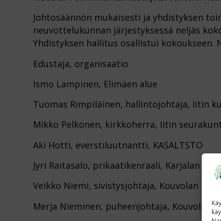
Johtosäännön mukaisesti ja yhdistyksen toi
neuvottelukunnan järjestyksessä neljäs koko
Yhdistyksen hallitus osallistui kokoukseen
Edustaja, organisaatio
Ismo Lampinen, Elimäen alue
Tuomas Rimpiläinen, hallintojohtaja, Iitin k
Mikko Pelkonen, kirkkoherra, Iitin seurakun
Aki Hotti, everstiluutnantti, KASALTSTO
Jyri Raitasalo, prikaatikenraali, Karjalan prik
Veikko Niemi, sivistysjohtaja, Kouvolan kau
Käy
Merja Nieminen, puheenjohtaja, Kouvolan S
käy
Nap