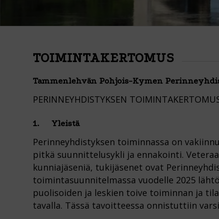
TOIMINTAKERTOMUS
Tammenlehvän Pohjois-Kymen Perinneyhdis
PERINNEYHDISTYKSEN TOIMINTAKERTOMUS 1
1. Yleistä
Perinneyhdistyksen toiminnassa on vakiinnu
pitkä suunnittelusykli ja ennakointi. Vetera
kunniajäseniä, tukijäsenet ovat Perinneyhdis
toimintasuunnitelmassa vuodelle 2025 lähtö
puolisoiden ja leskien toive toiminnan ja ti
tavalla. Tässä tavoitteessa onnistuttiin varsi