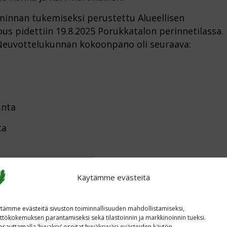
minnan tukemiseksi perustettu Alueellisen
us pidettiin 19.8.2025 Porukkatalon perinnetilassa.
. Neuvottelukunnan kokoonpano oli seuraava:
unta
ta
aati
Käytämme evästeitä
punki
tämme evästeitä sivuston toiminnallisuuden mahdollistamiseksi,
eudun Lotta py
ttökokemuksen parantamiseksi sekä tilastoinnin ja markkinoinnin tueksi.
sauttamalla ’hyvaksy’ osoitat hyväksyväsi evästeiden käytön.