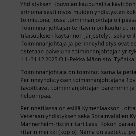
Yhdistyksen Kouvolan kaupungilta käyttöön 
erinomaisesti myös muiden yhdistysten kokou
toimistona, jossa toiminnanjohtaja oli pääsä
Toiminnanjohtajan tehtäviin on kuulunut mm
tilaisuuksien käytännön järjestelyt, sekä eri
Toiminnanjohtaja ja perinneyhdistys ovat s
ostetaan palveluna toiminnanjohtajan yrity
1.1.-31.12.2025 Olli-Pekka Männistö. Työaika 
Toiminnanjohtaja on toiminut samalla peria
Perinneyhdistyksen toiminnanjohtajana 1pvä
tavoittavat toiminnanjohtajan paremmin ja
helpompaa.
Perinnetilassa on esillä Kymenlaakson Lotta
Veteraaniyhdistyksen sekä Sotainvalidien Kym
Mannerheim-ristin ritari Lassi Kokon paraa
ritarin merkki (kopio). Nämä on asetettu per