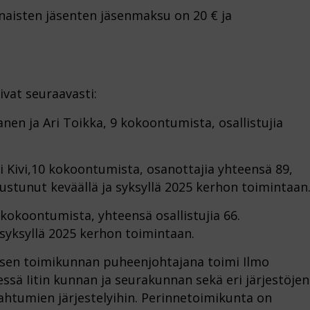
inaisten jäsenten jäsenmaksu on 20 € ja
ivat seuraavasti:
nen ja Ari Toikka, 9 kokoontumista, osallistujia
ti Kivi,10 kokoontumista, osanottajia yhteensä 89,
ustunut keväällä ja syksyllä 2025 kerhon toimintaan
0 kokoontumista, yhteensä osallistujia 66.
syksyllä 2025 kerhon toimintaan.
isen toimikunnan puheenjohtajana toimi Ilmo
ssä Iitin kunnan ja seurakunnan sekä eri järjestöjen
ahtumien järjestelyihin. Perinnetoimikunta on