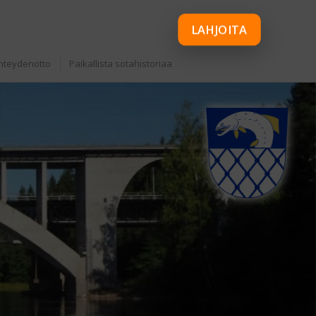
LAHJOITA
hteydenotto
Paikallista sotahistoriaa