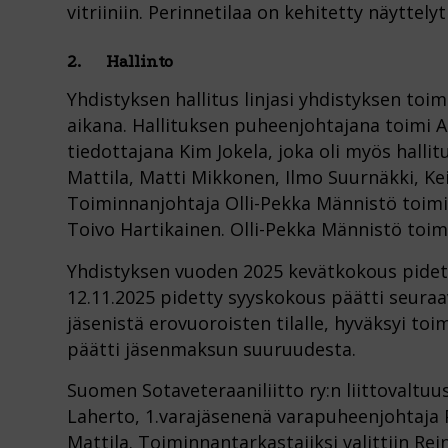
vitriiniin. Perinnetilaa on kehitetty näyttely
2. Hallinto
Yhdistyksen hallitus linjasi yhdistyksen to
aikana. Hallituksen puheenjohtajana toimi An
tiedottajana Kim Jokela, joka oli myös hallit
Mattila, Matti Mikkonen, Ilmo Suurnäkki, Ke
Toiminnanjohtaja Olli-Pekka Männistö toimi
Toivo Hartikainen. Olli-Pekka Männistö toim
Yhdistyksen vuoden 2025 kevätkokous pidett
12.11.2025 pidetty syyskokous päätti seura
jäsenistä erovuoroisten tilalle, hyväksyi to
päätti jäsenmaksun suuruudesta.
Suomen Sotaveteraaniliitto ry:n liittovaltu
Laherto, 1.varajäsenenä varapuheenjohtaja P
Mattila. Toiminnantarkastajiksi valittiin Rei