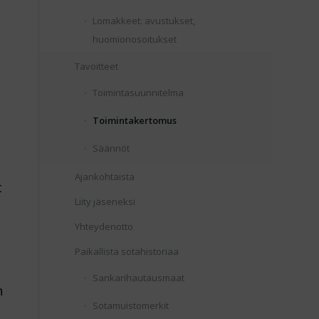
Lomakkeet: avustukset,
huomionosoitukset
Tavoitteet
Toimintasuunnitelma
Toimintakertomus
Säännöt
Ajankohtaista
t
Liity jäseneksi
Yhteydenotto
Paikallista sotahistoriaa
Sankarihautausmaat
n
Sotamuistomerkit