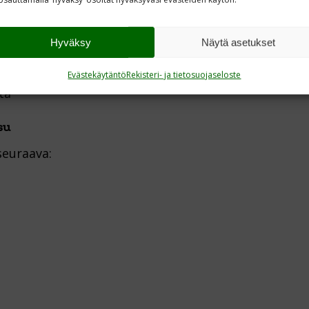
Suomen Op
konen
Hyväksy
Näytä asetukset
ntti
Evästekäytäntö
Rekisteri- ja tietosuojaseloste
ta
su
seuraava: