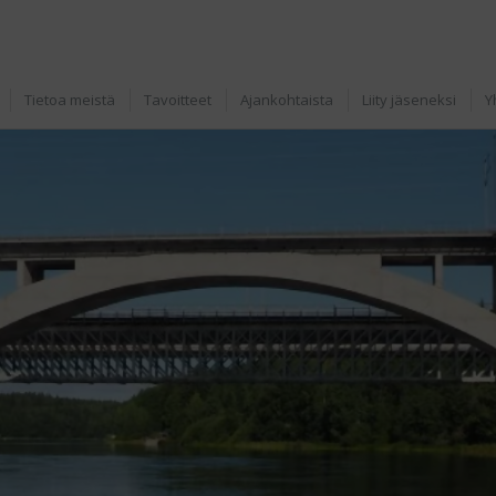
Tietoa meistä
Tavoitteet
Ajankohtaista
Liity jäseneksi
Y