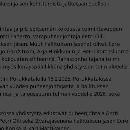
tilaksi ja sen kehittämistä jatketaan edelleen.
imintaa ja piti seitsemän kokousta toimintavuoden
tti Laherto, varapuheenjohtaja Petri Olli,
uksen jäsen. Muut hallituksen jäsenet olivat Eero
ijo Gärdström, Arja Hinkkanen ja Heini Kortesluoma.
 kokousten sihteerinä. Rahastonhoitajana toimi
i myös keräyspäällikkönä yhdistyksen toimialueella.
iin Porukkatalolla 18.2.2025. Porukkatalossa
avan vuoden puheenjohtajasta ja hallituksen
iminta- ja taloussuunnitelman vuodelle 2026, sekä
ustossa yhdistystä edustivat puheenjohtaja Antti
etri Olli sekä 2.varajäsenenä hallituksen jäsen Eero
no Konka ja Kari Martikainen.