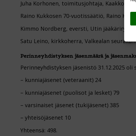
Juha Korhonen, toimitusjohtaja, Kaakkois-
Raino Kukkosen 70-vuotissäätiö, Raino Kuk
Kimmo Nordberg, eversti, Utin jääkärirykme
Satu Leino, kirkkoherra, Valkealan seurakun
Perinneyhdistyksen jäsenmäärä ja jäsenmak
Perinneyhdistyksen jäsenistö 31.12.2025 oli 
– kunniajäsenet (veteraanit) 24
– kunniajäsenet (puolisot ja lesket) 79
– varsinaiset jäsenet (tukijäsenet) 385
– yhteisöjäsenet 10
Yhteensä: 498.