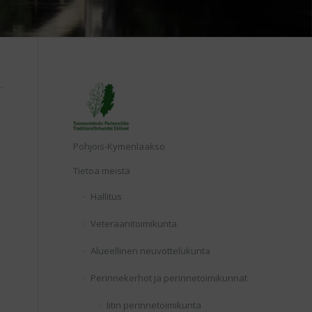
Etusivu
Pohjois-Kymenlaakso
Tietoa meistä
Hallitus
Veteraanitoimikunta
Alueellinen neuvottelukunta
Perinnekerhot ja perinnetoimikunnat
Iitin perinnetoimikunta