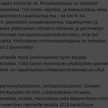
saatu toimitila nk. Porukkatalossa on toiminut
stilana. Tila toimii näyttely- ja kokoustilana, sekä
äntöisesti tavattavissa ma – ke klo 9–14.
. jäsenistön sosiaalineuvonta, tapahtumien ja
laiset yhdistyksen sihteerin tehtävät ja perinnetyö.
olmineet ostopalvelusopimuksen siten, että työ
kseltä. Yhdistyksen toiminnanjohtajana on toiminut
oli 2 pvää/viikko.
atteella myös Sotainvalidien Kymi-Karjala
/viikko. Tällä tavoin molempien yhdistysten jäsene
 mm. eri tapahtumien yhteensovittaminen on ollut
perinneyhdistyksen, Sotilaskotisisarten, Elimäen
i-Karjalan vitriinit. Lahjoituksena on saatu
timiekka, mitalit, muotokuva sekä Mannerheim-risti
innetilaan näytteille kesällä 2024 hankittuun