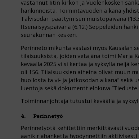
vastannut Iitin kirkon ja Vuolenkosken sank
hankinnoista. Toimintavuoden aikana yhdisty
Talvisodan päättymisen muistopäivänä (13.3.
Itsenäisyyspäivänä (6.12.) Seppeleiden hanki
seurakunnan kesken.
Perinnetoimikunta vastasi myös Kausalan s
tilaisuuksista, joiden vetäjänä toimi Marja 
keväällä 2025 viisi kertaa ja syksyllä neljä k
oli 156. Tilaisuuksien aiheina olivat muun m
huollosta talvi- ja jatkosodan aikana” sekä use
luentoja sekä dokumenttielokuva ”Tiedusteli
Toiminnanjohtaja tutustui keväällä ja syksy
4. Perinnetyö
Perinnetyötä kehitettiin merkittävästi vuo
äänikirjahanketta hyödynnettiin aktiivisesti