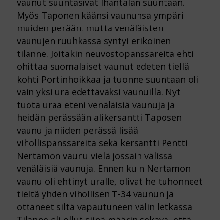
vaunut suuntasivat Ihantalan suuntaan.
Myös Taponen käänsi vaununsa ympäri
muiden perään, mutta venäläisten
vaunujen ruuhkassa syntyi erikoinen
tilanne. Joitakin neuvostopanssareita ehti
ohittaa suomalaiset vaunut edeten tiellä
kohti Portinhoikkaa ja tuonne suuntaan oli
vain yksi ura edettäväksi vaunuilla. Nyt
tuota uraa eteni venäläisiä vaunuja ja
heidän perässään alikersantti Taposen
vaunu ja niiden perässä lisää
vihollispanssareita sekä kersantti Pentti
Nertamon vaunu vielä jossain välissä
venäläisiä vaunuja. Ennen kuin Nertamon
vaunu oli ehtinyt uralle, olivat he tuhonneet
tieltä yhden vihollisen T-34 vaunun ja
ottaneet siltä vapautuneen välin letkassa.
Tilanne oli ollut siinä määrin sekava, että