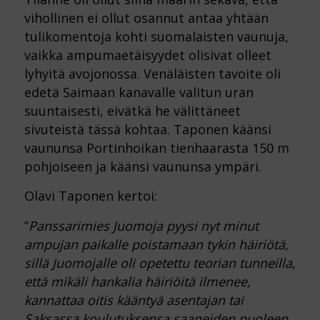
vihollinen ei ollut osannut antaa yhtään
tulikomentoja kohti suomalaisten vaunuja,
vaikka ampumaetäisyydet olisivat olleet
lyhyitä avojonossa. Venäläisten tavoite oli
edetä Saimaan kanavalle valitun uran
suuntaisesti, eivätkä he välittäneet
sivuteistä tässä kohtaa. Taponen käänsi
vaununsa Portinhoikan tienhaarasta 150 m
pohjoiseen ja käänsi vaununsa ympäri.
Olavi Taponen kertoi:
”
Panssarimies Juomoja pyysi nyt minut
ampujan paikalle poistamaan tykin häiriötä,
sillä Juomojalle oli opetettu teorian tunneilla,
että mikäli hankalia häiriöitä ilmenee,
kannattaa oitis kääntyä asentajan tai
Saksassa koulutuksensa saaneiden puoleen.