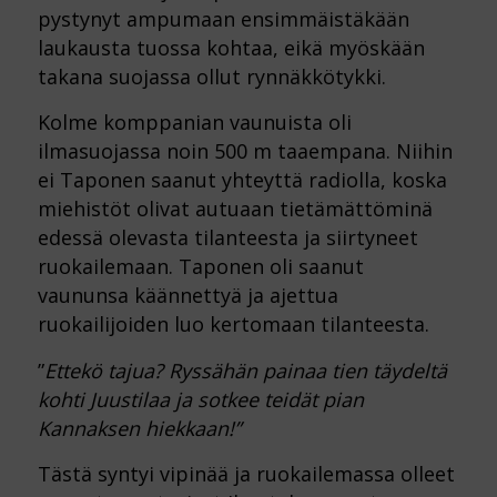
pystynyt ampumaan ensimmäistäkään
laukausta tuossa kohtaa, eikä myöskään
takana suojassa ollut rynnäkkötykki.
Kolme komppanian vaunuista oli
ilmasuojassa noin 500 m taaempana. Niihin
ei Taponen saanut yhteyttä radiolla, koska
miehistöt olivat autuaan tietämättöminä
edessä olevasta tilanteesta ja siirtyneet
ruokailemaan. Taponen oli saanut
vaununsa käännettyä ja ajettua
ruokailijoiden luo kertomaan tilanteesta.
”
Ettekö tajua? Ryssähän painaa tien täydeltä
kohti Juustilaa ja sotkee teidät pian
Kannaksen hiekkaan!”
Tästä syntyi vipinää ja ruokailemassa olleet