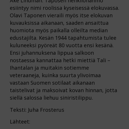
Åke Lindman. Taposen henkilöhahmo
esiintyy nimi roolissa kyseisessä elokuvassa.
Olavi Taponen vieraili myös itse elokuvan
kuvauksissa aikanaan, saaden ansaittua
huomiota myös paikalla olleilta median
edustajilta. Kesän 1944 tapahtumista tulee
kuluneeksi pyöreät 80 vuotta ensi kesänä.
Ensi juhannuksena lippua salkoon
nostaessa kannattaa hetki miettiä Tali –
Ihantalan ja muitakin sotiemme
veteraaneja, kuinka suurta ylivoimaa
vastaan Suomen sotilaat aikanaan
taistelivat ja maksoivat kovan hinnan, jotta
siellä salossa liehuu siniristilippu.
Teksti: Juha Frosterus
Lähteet: