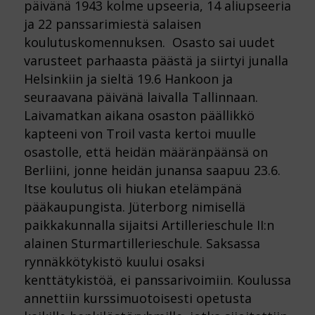
päivänä 1943 kolme upseeria, 14 aliupseeria
ja 22 panssarimiestä salaisen
koulutuskomennuksen. Osasto sai uudet
varusteet parhaasta päästä ja siirtyi junalla
Helsinkiin ja sieltä 19.6 Hankoon ja
seuraavana päivänä laivalla Tallinnaan.
Laivamatkan aikana osaston päällikkö
kapteeni von Troil vasta kertoi muulle
osastolle, että heidän määränpäänsä on
Berliini, jonne heidän junansa saapuu 23.6.
Itse koulutus oli hiukan etelämpänä
pääkaupungista. Jüterborg nimisellä
paikkakunnalla sijaitsi Artillerieschule II:n
alainen Sturmartillerieschule. Saksassa
rynnäkkötykistö kuului osaksi
kenttätykistöä, ei panssarivoimiin. Koulussa
annettiin kurssimuotoisesti opetusta