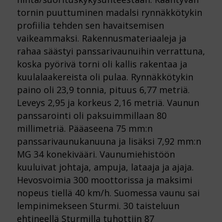
tornin puuttuminen madalsi rynnäkkötykin
profiilia tehden sen havaitsemisen
vaikeammaksi. Rakennusmateriaaleja ja
rahaa säästyi panssarivaunuihin verrattuna,
koska pyörivä torni oli kallis rakentaa ja
kuulalaakereista oli pulaa. Rynnäkkötykin
paino oli 23,9 tonnia, pituus 6,77 metriä.
Leveys 2,95 ja korkeus 2,16 metriä. Vaunun
panssarointi oli paksuimmillaan 80
millimetriä. Pääaseena 75 mm:n
panssarivaunukanuuna ja lisäksi 7,92 mm:n
MG 34 konekivääri. Vaunumiehistöön
kuuluivat johtaja, ampuja, lataaja ja ajaja.
Hevosvoimia 300 moottorissa ja maksimi
nopeus tiellä 40 km/h. Suomessa vaunu sai
lempinimekseen Sturmi. 30 taisteluun
ehtineellä Sturmilla tuhottiin 87