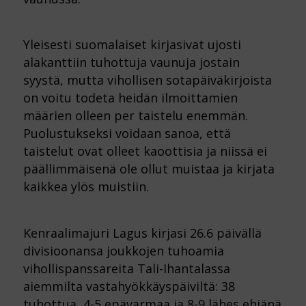
Yleisesti suomalaiset kirjasivat ujosti
alakanttiin tuhottuja vaunuja jostain
syystä, mutta vihollisen sotapäiväkirjoista
on voitu todeta heidän ilmoittamien
määrien olleen per taistelu enemmän.
Puolustukseksi voidaan sanoa, että
taistelut ovat olleet kaoottisia ja niissä ei
päällimmäisenä ole ollut muistaa ja kirjata
kaikkea ylös muistiin.
Kenraalimajuri Lagus kirjasi 26.6 päivällä
divisioonansa joukkojen tuhoamia
vihollispanssareita Tali-Ihantalassa
aiemmilta vastahyökkäyspäiviltä: 38
tuhottua, 4-5 epävarmaa ja 8-9 lähes ehjänä