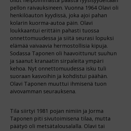
pellon raivauksineen. Vuonna 1964 Olavi oli
henkilöauton kyydissä, joka ajoi pahan
kolarin kuorma-autoa päin. Olavi
loukkaantui erittäin pahasti tuossa
onnettomuudessa ja siitä seurasi lopuksi
elämää vaivaavia hermostollisia kipuja.
Sodassa Taponen oli haavoittunut suuhun
ja saanut kranaatin sirpaleita ympäri
kehoa. Nyt onnettomuudessa isku tuli
suoraan kasvoihin ja kohdistui päähän.
Olavi Taponen muuttui ihmisenä tuon
aivovamman seurauksena.
Tila siirtyi 1981 pojan nimiin ja Jorma
Taponen piti sivutoimisena tilaa, mutta
päätyö oli metsätalousalalla. Olavi tai