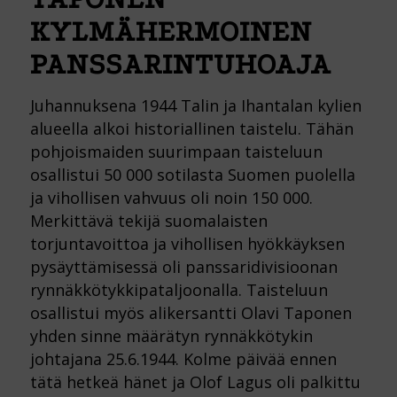
KYLMÄHERMOINEN
PANSSARINTUHOAJA
Juhannuksena 1944 Talin ja Ihantalan kylien
alueella alkoi historiallinen taistelu. Tähän
pohjoismaiden suurimpaan taisteluun
osallistui 50 000 sotilasta Suomen puolella
ja vihollisen vahvuus oli noin 150 000.
Merkittävä tekijä suomalaisten
torjuntavoittoa ja vihollisen hyökkäyksen
pysäyttämisessä oli panssaridivisioonan
rynnäkkötykkipataljoonalla. Taisteluun
osallistui myös alikersantti Olavi Taponen
yhden sinne määrätyn rynnäkkötykin
johtajana 25.6.1944. Kolme päivää ennen
tätä hetkeä hänet ja Olof Lagus oli palkittu