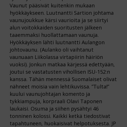
Vaunut pääsivät kuitenkin mukaan
hyökkäykseen. Luutnantti Sartion johtama
vaunujoukkue kärsi vaurioita ja se siirtyi
alun voitokkaiden suoritusten jälkeen
taaemmaksi huollattamaan vaunuja.
Hyökkäyksen lähti luutnantti Aulangon
johtovaunu. (Aulanko oli vaihtanut
vaunuaan Liikolassa virtapiirin häiriön
vuoksi). Jonkun matkaa kärjessä edettyään,
joutui se vastatusten vihollisen ISU-152:n
kanssa. Tähän mennessä Suomalaiset olivat
nähneet moisia vain lehtikuvissa. ”Tulta!”
kuului vaunujohtajan komento ja
tykkiampuja, korpraali Olavi Taponen
laukaisi. Osuma ja siihen pysähtyi 46
tonninen kolossi. Kaikki ketkä tiedostivat
tapahtuneen, huokaisivat helpotuksesta. JP