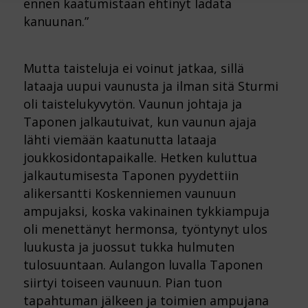
ennen kaatumistaan ehtinyt ladata
kanuunan.”
Mutta taisteluja ei voinut jatkaa, sillä
lataaja uupui vaunusta ja ilman sitä Sturmi
oli taistelukyvytön. Vaunun johtaja ja
Taponen jalkautuivat, kun vaunun ajaja
lähti viemään kaatunutta lataaja
joukkosidontapaikalle. Hetken kuluttua
jalkautumisesta Taponen pyydettiin
alikersantti Koskenniemen vaunuun
ampujaksi, koska vakinainen tykkiampuja
oli menettänyt hermonsa, työntynyt ulos
luukusta ja juossut tukka hulmuten
tulosuuntaan. Aulangon luvalla Taponen
siirtyi toiseen vaunuun. Pian tuon
tapahtuman jälkeen ja toimien ampujana