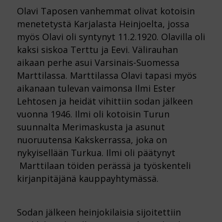
Olavi Taposen vanhemmat olivat kotoisin
menetetystä Karjalasta Heinjoelta, jossa
myös Olavi oli syntynyt 11.2.1920. Olavilla oli
kaksi siskoa Terttu ja Eevi. Välirauhan
aikaan perhe asui Varsinais-Suomessa
Marttilassa. Marttilassa Olavi tapasi myös
aikanaan tulevan vaimonsa Ilmi Ester
Lehtosen ja heidät vihittiin sodan jälkeen
vuonna 1946. Ilmi oli kotoisin Turun
suunnalta Merimaskusta ja asunut
nuoruutensa Kakskerrassa, joka on
nykyisellään Turkua. Ilmi oli päätynyt
Marttilaan töiden perässä ja työskenteli
kirjanpitäjänä kauppayhtymässä.
Sodan jälkeen heinjokilaisia sijoitettiin