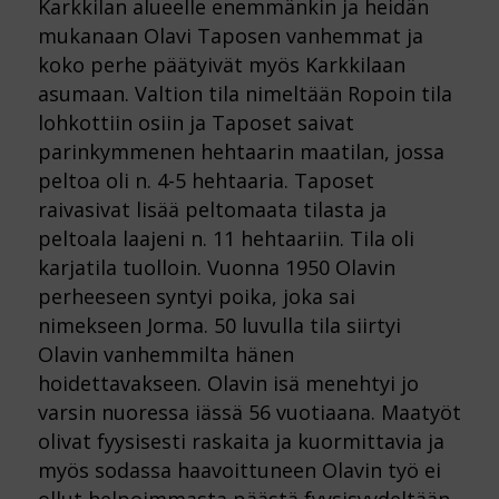
Karkkilan alueelle enemmänkin ja heidän
mukanaan Olavi Taposen vanhemmat ja
koko perhe päätyivät myös Karkkilaan
asumaan. Valtion tila nimeltään Ropoin tila
lohkottiin osiin ja Taposet saivat
parinkymmenen hehtaarin maatilan, jossa
peltoa oli n. 4-5 hehtaaria. Taposet
raivasivat lisää peltomaata tilasta ja
peltoala laajeni n. 11 hehtaariin. Tila oli
karjatila tuolloin. Vuonna 1950 Olavin
perheeseen syntyi poika, joka sai
nimekseen Jorma. 50 luvulla tila siirtyi
Olavin vanhemmilta hänen
hoidettavakseen. Olavin isä menehtyi jo
varsin nuoressa iässä 56 vuotiaana. Maatyöt
olivat fyysisesti raskaita ja kuormittavia ja
myös sodassa haavoittuneen Olavin työ ei
ollut helpoimmasta päästä fyysisyydeltään