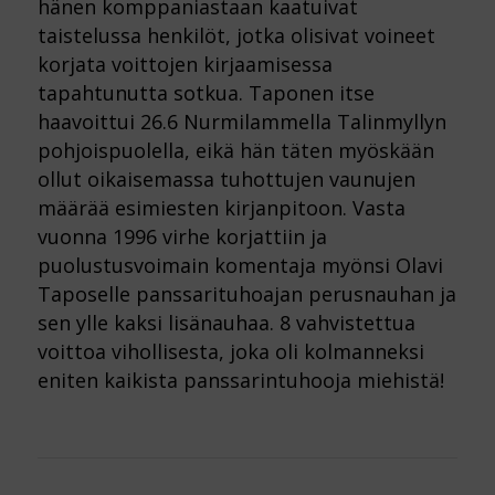
hänen komppaniastaan kaatuivat
taistelussa henkilöt, jotka olisivat voineet
korjata voittojen kirjaamisessa
tapahtunutta sotkua. Taponen itse
haavoittui 26.6 Nurmilammella Talinmyllyn
pohjoispuolella, eikä hän täten myöskään
ollut oikaisemassa tuhottujen vaunujen
määrää esimiesten kirjanpitoon. Vasta
vuonna 1996 virhe korjattiin ja
puolustusvoimain komentaja myönsi Olavi
Taposelle panssarituhoajan perusnauhan ja
sen ylle kaksi lisänauhaa. 8 vahvistettua
voittoa vihollisesta, joka oli kolmanneksi
eniten kaikista panssarintuhooja miehistä!