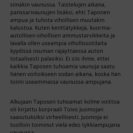
siinäkin vaunussa. Taistelujen aikana,
panssarivaunujen lisäksi, ehti Taponen
ampua ja tuhota vihollisen muutakin
kalustoa. Kuten kenttätykkejä, kuorma-
autollisen vihollisen ammustarvikkeita ja
lavalla ollen useampia vihollissotilaita
kyydissä osuman räjäyttäessä auton
totaalisesti palasiksi. Ei siis ihme, ettei
kaikkia Taposen tuhoamia vaunuja saatu
hänen voitoikseen sodan aikana, koska hän
toimi useammassa vaunussa ampujana.
Alkujaan Taposen tuhoamat kolme voittoa
oli kirjattu korpraali Toivo Juomojan
saavutuksiksi virheellisesti. Juomoja ei
tuolloin toiminut vielä edes tykkiampujana
vaunussa.