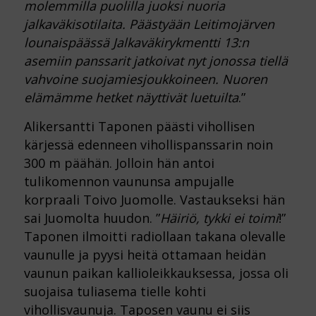
molemmilla puolilla juoksi nuoria
jalkaväkisotilaita. Päästyään Leitimojärven
lounaispäässä Jalkaväkirykmentti 13:n
asemiin panssarit jatkoivat nyt jonossa tiellä
vahvoine suojamiesjoukkoineen. Nuoren
elämämme hetket näyttivät luetuilta
.”
Alikersantti Taponen päästi vihollisen
kärjessä edenneen vihollispanssarin noin
300 m päähän. Jolloin hän antoi
tulikomennon vaununsa ampujalle
korpraali Toivo Juomolle. Vastaukseksi hän
sai Juomolta huudon. ”
Häiriö, tykki ei toimi
!”
Taponen ilmoitti radiollaan takana olevalle
vaunulle ja pyysi heitä ottamaan heidän
vaunun paikan kallioleikkauksessa, jossa oli
suojaisa tuliasema tielle kohti
vihollisvaunuja. Taposen vaunu ei siis