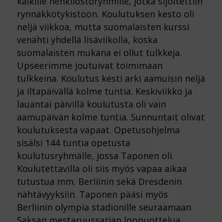
kaikille henkilöstöryhmille, jotka sijoitettiin
rynnäkkötykistöön. Koulutuksen kesto oli
neljä viikkoa, mutta suomalaisten kurssi
venähti yhdellä lisäviikolla, koska
suomalaisten mukana ei ollut tulkkeja.
Upseerimme joutuivat toimimaan
tulkkeina. Koulutus kesti arki aamuisin neljä
ja iltapäivällä kolme tuntia. Keskiviikko ja
lauantai päivillä koulutusta oli vain
aamupäivän kolme tuntia. Sunnuntait olivat
koulutuksesta vapaat. Opetusohjelma
sisälsi 144 tuntia opetusta
koulutusryhmälle, jossa Taponen oli.
Koulutettavilla oli siis myös vapaa aikaa
tutustua mm. Berliinin sekä Dresdenin
nähtävyyksiin. Taponen pääsi myös
Berliinin olympia stadionille seuraamaan
Saksan mestaruussarjan loppuottelua.