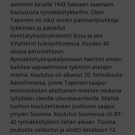
aiemmin kesällä 1943 Saksaan saamaan
koulutusta rynnäkkötykkeihin. Olavi
Taponen oli ollut ennen panssarijoukkoja
tykkimies ja palvellut
Kenttätykistörykmentti 8:ssa ja sen
9.Patterin tulenjohtueessa. Vuoden 43
alussa perustettuun
Rynnäkkötykkipataljoonaan haettiin ennen
kaikkea vapaaehtoisia tykistön aselajin
miehiä. Koulutus oli alkanut 20. helmikuuta
Äänislinnassa, jonne Taponen saapui
ensimmäisten aloittavien miesten mukana
tyhjillään oleville Ukonkasarmeille. Miehiä
tuohon koulutettavaan joukkoon saapui
ympäri Suomea. Koulutus Suomessa oli BT-
42 rynnäkkötykkiin tähän aikaan. Tuosta
joukosta valikoitui ja aloitti kesäkuun 12.