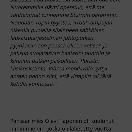
Nuoremmille näytti opetetun, että me
vanhemmat tunnemme Sturmin paremmin.
Noudatin Topin pyyntöä, irrotin ampujan
oikealla puolella sijainneen sähköisen
laukaisujärjestelmän johtoputken,
pyyhkäisin sen päässä olleen vetisen ja
paksun suojarasvan haalarini punttiin ja
kiinnitin putken paikoilleen. Puristin
käsikosketinta. Vihreä merkkivalo syttyi
antaen tiedon siitä, että virtapiiri oli tältä
kohdin kunnossa.
”
Panssarimies Olavi Taponen oli kuulunut
niihin miehiin, jotka oli lähetetty vuotta