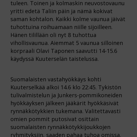
tuleen. Toinen ja kolmaskin neuvostovaunu
yritti edetä Taliin päin ja nämä kokivat
saman kohtalon. Kaikki kolme vaunua jäivät
tuhottuina roihuamaan niille sijoilleen.
Hänen tilillään oli nyt 8 tuhottua
vihollisvaunua. Aiemmat 5 vaunua silloinen
korpraali Olavi Taponen saavutti 14-15.6
käydyssä Kuuterselän taistelussa.
Suomalaisten vastahyökkäys kohti
Kuuterselkää alkoi 14.6 klo 22:45. Tykistön
tulivalmistelun ja Junkers-pommikoneiden
hyökkäyksen jälkeen jääkärit hyökkäsivät
rynnäkkötykkien tukemana. Valitettavasti
omien pommit putosivat osittain
suomalaisten rynnäkkötykkijoukkojen
ryhmityksiin, saaden pahaa tuhoa omissa.