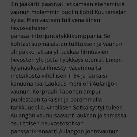
4:n jääkärit pääsivät jatkamaan etenemistä
vaunun molemmin puolin kohti Kuuterselän
kylää. Pian vastaan tuli venäläinen
hevosvetoinen
panssarintorjuntatykkikomppania. Se
kohtasi suomalaisten tulituksen ja vaunun
oli pakko jatkaa yli tuskaa hirnuavien
hevosten yli, jotta hyökkäys etenisi. Ennen
kylänaukeata ilmestyi vasemmalta
metsiköstä vihollisen T-34 ja laukaisi
kanuunansa. Laukaus meni ohi Aulangon
vaunun. Korpraali Taponen ampui
puolestaan takaisin ja paremmalla
tarkkuudella, vihollisen Sotka syttyi tuleen.
Aulangon vaunu saavutti aukean ja samassa
osui toisen neuvostosotkan
panssarikranaatti Aulangon johtovaunun