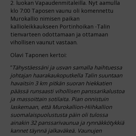
2. luokan Vapaudenmitaleilla. Nyt aamulla
klo 7:00 Taposen vaunu oli komennettu
Murokallio nimisen paikan
kallioleikkaukseen Portinhoikan -Talin
tienvarteen odottamaan ja ottamaan
vihollisen vaunut vastaan.
Olavi Taponen kertoi:
”
Tähystäessäni ja usvan samalla haihtuessa
johtajan haarakaukoputkella Talin suuntaan
havaitsin 3 km pitkän suoran hiekkatien
päässä runsaasti vihollisen panssarikalustoa
ja massoittain sotilaita. Pian onnistuin
laskemaan, että Murokallion-Hiihkallion
suomalaispuolustusta päin oli tulossa
ainakin 32 panssarivaunua ja rynnäkkötykkiä
kannet täynnä jalkaväkeä. Vaunujen