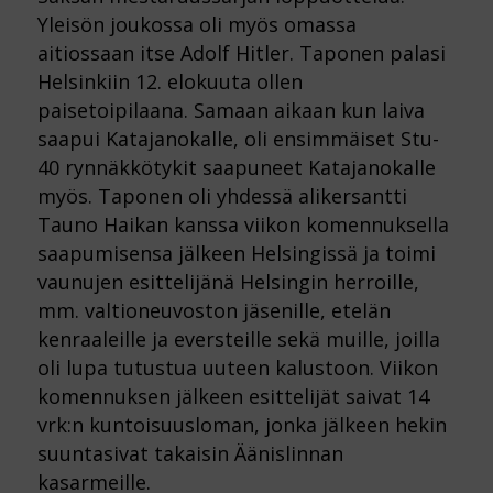
Yleisön joukossa oli myös omassa
aitiossaan itse Adolf Hitler. Taponen palasi
Helsinkiin 12. elokuuta ollen
paisetoipilaana. Samaan aikaan kun laiva
saapui Katajanokalle, oli ensimmäiset Stu-
40 rynnäkkötykit saapuneet Katajanokalle
myös. Taponen oli yhdessä alikersantti
Tauno Haikan kanssa viikon komennuksella
saapumisensa jälkeen Helsingissä ja toimi
vaunujen esittelijänä Helsingin herroille,
mm. valtioneuvoston jäsenille, etelän
kenraaleille ja eversteille sekä muille, joilla
oli lupa tutustua uuteen kalustoon. Viikon
komennuksen jälkeen esittelijät saivat 14
vrk:n kuntoisuusloman, jonka jälkeen hekin
suuntasivat takaisin Äänislinnan
kasarmeille.