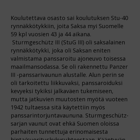
Koulutettava osasto sai koulutuksen Stu-40
rynnäkkötykkiin, joita Saksa myi Suomelle
59 kpl vuosien 43 ja 44 aikana.
Sturmgeschütz III (StuG III) oli saksalainen
rynnäkkötykki, joka oli Saksan eniten
valmistama panssaroitu ajoneuvo toisessa
maailmansodassa. Se oli rakennettu Panzer
III -panssarivaunun alustalle. Alun perin se
oli tarkoitettu liikkuvaksi, panssaroiduksi
kevyeksi tykiksi jalkaväen tukemiseen,
mutta jatkuvien muutosten myötä vuoteen
1942 tultaessa sitä käytettiin myös
panssarintorjuntavaununa. Sturmgeschütz-
sarjan vaunut ovat ehkä Suomen oloissa
parhaiten tunnettuja erinomaisesta
hinta/suorituskykysuhteestaan. Kääntyvän