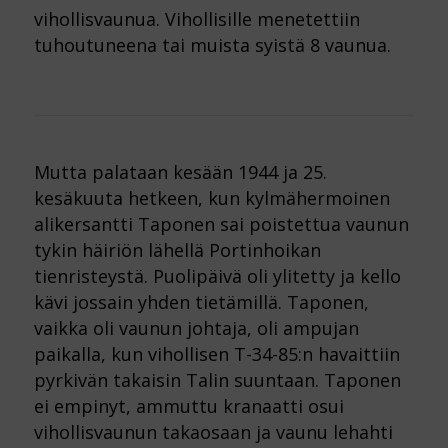
vihollisvaunua. Vihollisille menetettiin
tuhoutuneena tai muista syistä 8 vaunua.
Mutta palataan kesään 1944 ja 25.
kesäkuuta hetkeen, kun kylmähermoinen
alikersantti Taponen sai poistettua vaunun
tykin häiriön lähellä Portinhoikan
tienristeystä. Puolipäivä oli ylitetty ja kello
kävi jossain yhden tietämillä. Taponen,
vaikka oli vaunun johtaja, oli ampujan
paikalla, kun vihollisen T-34-85:n havaittiin
pyrkivän takaisin Talin suuntaan. Taponen
ei empinyt, ammuttu kranaatti osui
vihollisvaunun takaosaan ja vaunu lehahti