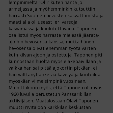
lempinimeltä ”Olli” kuten häntä jo
armeijassa ja myöhemminkin kutsuttiin
harrasti Suomen hevosten kasvattamista ja
maatilalla oli useasti eri varsoja
kasvamassa ja koulutettavana. Taponen
osallistui myös harraste mielessä jäärata-
ajoihin hevosensa kanssa, mutta hänen
hevosensa olivat enemmän työtä varten
kuin kilvan ajoon jalostettuja. Taponen piti
kunnostaan huolta myös eläkepäivillään ja
vaikka hän sai pitää ajokortin pitkään, ei
hän välttänyt ahkeraa kävelyä ja kuntoilua
myöskään viimeisimpinä vuosinaan.
Mainittakoon myös, että Taponen oli myös
1960 luvulla perustetun Panssarikillan
aktiivijäsen. Maatalostaan Olavi Taponen
muutti rivitaloon Karkkilan keskustan