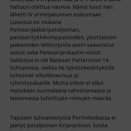
haltuun otettua vaunua. Nämä luvut hän
lähetti IV armeijakunnan esikuntaan.
Luvuissa on mukana
Panssarijääkäripataljoonan,
panssaritykkikomppanioiden, yksittäisten
jääkäreiden lähitorjunta asein saavutetut
voitot sekä Panssariprikaatin voitot.
Saldoissa ei ole Raskaan Patteriston 14.
tuhoamisia, vaikka he tykistökeskityksillä
tuhosivat vihollisvaunuja jo
ryhmitysalueille. Mutta silloin ei ollut
myöskään suomalaisia vahvistamassa ja
laskemassa tuhottujen romujen määrää.
Taposen tuhoamistyötä Portinhoikassa ei
jäänyt pataljoonan kirjanpitoon, koska