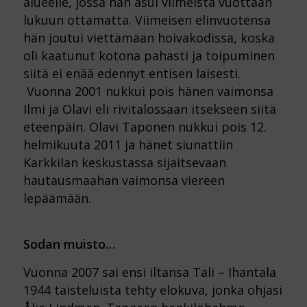
alueelle, jossa hän asui viimeistä vuottaan
lukuun ottamatta. Viimeisen elinvuotensa
hän joutui viettämään hoivakodissa, koska
oli kaatunut kotona pahasti ja toipuminen
siitä ei enää edennyt entisen laisesti.
Vuonna 2001 nukkui pois hänen vaimonsa
Ilmi ja Olavi eli rivitalossaan itsekseen siitä
eteenpäin. Olavi Taponen nukkui pois 12.
helmikuuta 2011 ja hänet siunattiin
Karkkilan keskustassa sijaitsevaan
hautausmaahan vaimonsa viereen
lepäämään.
Sodan muisto
…
Vuonna 2007 sai ensi iltansa Tali – Ihantala
1944 taisteluista tehty elokuva, jonka ohjasi