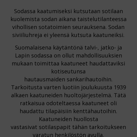
Sodassa kaatumiseksi kutsutaan sotilaan
kuolemista sodan aikana taistelutilanteessa
vihollisen sotatoimien seurauksena. Sodan
siviiliuhreja ei yleensä kutsuta kaatuneiksi.
Suomalaisena käytäntönä talvi-, jatko- ja
Lapin sodassa on ollut mahdollisuuksien
mukaan toimittaa kaatuneet haudattaviksi
kotiseutunsa
hautausmaiden sankarihautoihin.
Tarkoitusta varten luotiin joulukuusta 1939
alkaen kaatuneiden huoltojärjestelmä. Tätä
ratkaisua odoteltaessa kaatuneet oli
haudattu tilapäisiin kenttähautoihin.
Kaatuneiden huollosta
vastasivat sotilaspapit tähän tarkoitukseen
varatun henkilöstön avulla.