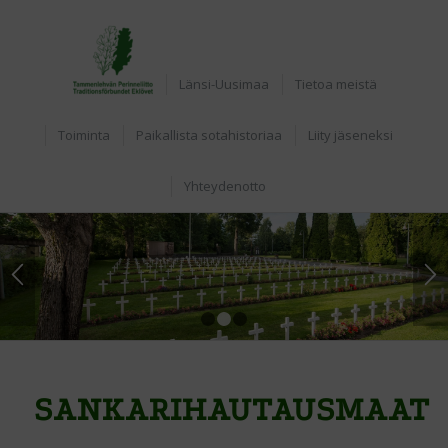
Etusivu
Länsi-Uusimaa
Tietoa meistä
Toiminta
Paikallista sotahistoriaa
Liity jäseneksi
Yhteydenotto
1
2
3
SANKARIHAUTAUSMAAT