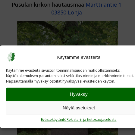
Pusulan kirkon hautausmaa
Marttilantie 1,
03850 Lohja
Käytämme evästeitä
Käytämme evästeitä sivuston toiminnallisuuden mahdollistamiseksi,
käyttökokemuksen parantamiseksi sekä tilastoinnin ja markkinoinnin tueksi.
Napsauttamalla ’hyvaksy’ osoitat hyväksyväsi evästeiden käytön.
Hyväksy
Näytä asetukset
Evästekäytäntö
Rekisteri- ja tietosuojaseloste