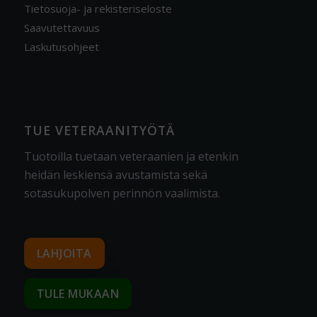
Tietosuoja- ja rekisteriseloste
Saavutettavuus
Laskutusohjeet
TUE VETERAANITYÖTÄ
Tuotoilla tuetaan veteraanien ja etenkin
heidän leskiensä avustamista sekä
sotasukupolven perinnön vaalimista
.
LAHJOITA
TULE MUKAAN