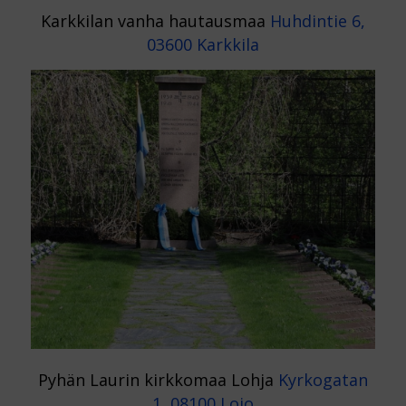
Karkkilan vanha hautausmaa
Huhdintie 6,
03600 Karkkila
Pyhän Laurin kirkkomaa Lohja
Kyrkogatan
1, 08100 Lojo