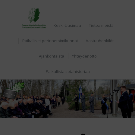
Etusivu
Keski-Uusimaa
Tietoa meistä
Paikalliset perinnetoimikunnat
Vastuuhenkilöt
Ajankohtaista
Yhteydenotto
Paikallista sotahistoriaa