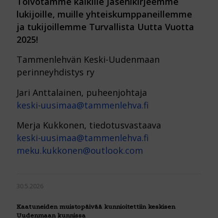
Toivotamme kaikille Jäsenikirjeemme
lukijoille, muille yhteiskumppaneillemme
ja tukijoillemme Turvallista Uutta Vuotta
2025!
Tammenlehvän Keski-Uudenmaan
perinneyhdistys ry
Jari Anttalainen, puheenjohtaja
keski-uusimaa@tammenlehva.fi
Merja Kukkonen, tiedotusvastaava
keski-uusimaa@tammenlehva.fi
meku.kukkonen@outlook.com
30.5.2026
Kaatuneiden muistopäivää kunnioitettiin keskisen
Uudenmaan kunnissa