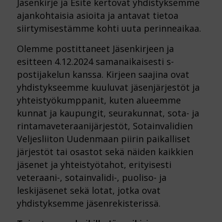
Jäsenkirje ja Esite kertovat yhdistyksemme
ajankohtaisia asioita ja antavat tietoa
siirtymisestämme kohti uuta perinneaikaa.
Olemme postittaneet Jäsenkirjeen ja
esitteen 4.12.2024 samanaikaisesti s-
postijakelun kanssa. Kirjeen saajina ovat
yhdistykseemme kuuluvat jäsenjärjestöt ja
yhteistyökumppanit, kuten alueemme
kunnat ja kaupungit, seurakunnat, sota- ja
rintamaveteraanijärjestöt, Sotainvalidien
Veljesliiton Uudenmaan piirin paikalliset
järjestöt tai osastot sekä näiden kaikkien
jäsenet ja yhteistyötahot, erityisesti
veteraani-, sotainvalidi-, puoliso- ja
leskijäsenet sekä lotat, jotka ovat
yhdistyksemme jäsenrekisterissä.