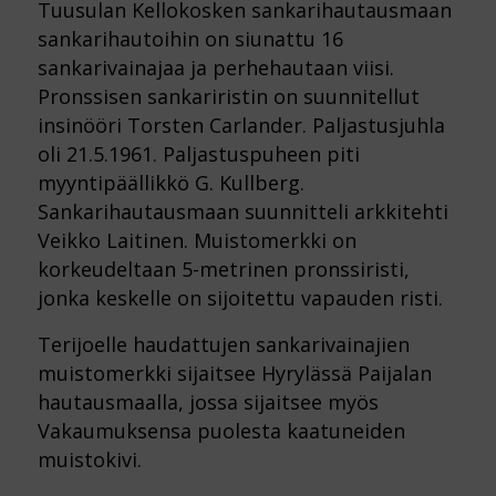
Tuusulan Kellokosken sankarihautausmaan
sankarihautoihin on siunattu 16
sankarivainajaa ja perhehautaan viisi.
Pronssisen sankariristin on suunnitellut
insinööri Torsten Carlander. Paljastusjuhla
oli 21.5.1961. Paljastuspuheen piti
myyntipäällikkö G. Kullberg.
Sankarihautausmaan suunnitteli arkkitehti
Veikko Laitinen. Muistomerkki on
korkeudeltaan 5-metrinen pronssiristi,
jonka keskelle on sijoitettu vapauden risti.
Terijoelle haudattujen sankarivainajien
muistomerkki sijaitsee Hyrylässä Paijalan
hautausmaalla, jossa sijaitsee myös
Vakaumuksensa puolesta kaatuneiden
muistokivi.