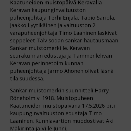
Kaatuneiden muistopäivä Keravalla
Keravan kaupunginvaltuuston
puheenjohtaja Terhi Enjala, Tapio Sariola,
Jaakko Lyytikäinen ja valtuuston 2.
varapuheenjohtaja Timo Laaninen laskivat
seppeleet Talvisodan sankarihautausmaan
Sankarimuistomerkille. Keravan
seurakunnan edustaja ja Tammenlehvän
Keravan perinnetoimikunnan
puheenjohtaja Jarmo Ahonen olivat läsnä
tilaisuudessa.
Sankarimuistomerkin suunnitteli Harry
Röneholm v. 1918. Muistopuheen
Kaatuneiden muistopäivänä 17.5.2026 piti
kaupunginvaltuuston edustaja Timo
Laaninen. Kunniavartion muodostivat Aki
Mäkirinta ja Ville Junni.