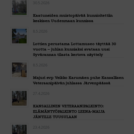
30.5.2026
Kaatuneiden muistopäivää kunnioitettiin
keskisen Uudenmaan kunnissa
8.5.2026
Lottien perustama Lottamuseo täyttää 30
vuotta – juhlan kunniaksi avataan uusi
Syvärannan tilasta kertova näyttely
8.5.2026
Majuri evp Veikko Karumäen puhe Kansallisen
Veteraanipäivän juhlassa Järvenpäässä
27.4.2026
KANSALLINEN VETERAANIPALKINTO:
ELÄMÄNTYÖPALKINTO LEENA-MAIJA
JÄNTILLE TUUSULAAN
23.4.2026