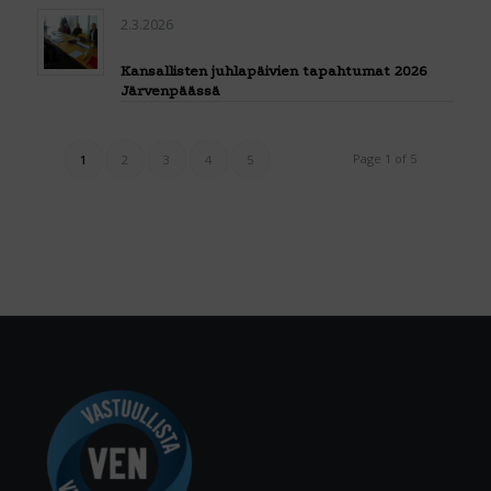
2.3.2026
Kansallisten juhlapäivien tapahtumat 2026
Järvenpäässä
Page 1 of 5
1
2
3
4
5