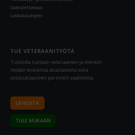
Saavutettavuus
Laskutusohjeet
TUE VETERAANITYÖTÄ
Tuotoilla tuetaan veteraanien ja etenkin
heidän leskiensä avustamista sekä
sotasukupolven perinnön vaalimista
.
LAHJOITA
TULE MUKAAN