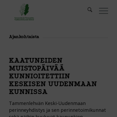
Ajankohtaista
KAATUNEIDEN
MUISTOPÄIVÄÄ
KUNNIOITETTIIN
KESKISEN UUDENMAAN
KUNNISSA
Tammenlehvän Keski-Uudenmaan
perinneyhdistys ja sen perinnetoimikunnat
sekä näihin kuuluvat kaupunkien,