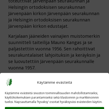
toteuttivat Järvenpään seurakunnan ja
Helsingin ortodoksisen seurakunnan
Järvenpään kirkon Järvenpään seurakunnan
ja Helsingin ortodoksisen seurakunnan
Järvenpään kirkon edustajat.
Karjalaan jääneiden vainajien muistomerkin
suunnitteli taiteilija Mauno Kangas ja se
paljastettiin vuonna 1956. Sen rahoittivat
seurakuntalaiset lahjoituksin ja keräyksin ja
se luovutettiin Järvenpään seurakunnalle
vuonna 1957.
Käytämme evästeitä
Käytämme evästeitä sivuston toiminnallisuuden mahdollistamiseksi,
käyttökokemuksen parantamiseksi sekä tilastoinnin ja markkinoinnin
tueksi. Napsauttamalla ’hyvaksy’ osoitat hyväksyväsi evästeiden käytön.