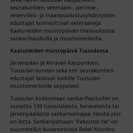
seurakuntien, veteraani-, perinne-,
reserviläis- ja maanpuolustusyhdistysten
edustajat kunnioittivat veteraaneja
Kaatuneiden muistopäivän tilaisuuksissa
sankarihaudoilla ja muistomerkeillä.
Kaatuneiden muistopäivä Tuusulassa
Järvenpään ja Keravan kaupunkien,
Tuusulan kunnan sekä em. seurakuntien
edustajat laskivat kaikille Tuusulan
muistomerkeille seppeleet.
Tuusulan kirkkomaan sankarihautoihin on
siunattu 139 tuusulalaista, keravalaista tai
järvenpääläistä sankarivainajaa. Heistä yksi
on lotta. Sankaripatsaan ”Paluuton tie” on
suunnitellut kuvanveistäjä Rakel Koivisto.