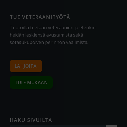
TUE VETERAANITYÖTÄ
Tuotoilla tuetaan veteraanien ja etenkin
heidän leskiensä avustamista sekä
sotasukupolven perinnön vaalimista
.
LAHJOITA
TULE MUKAAN
HAKU SIVUILTA