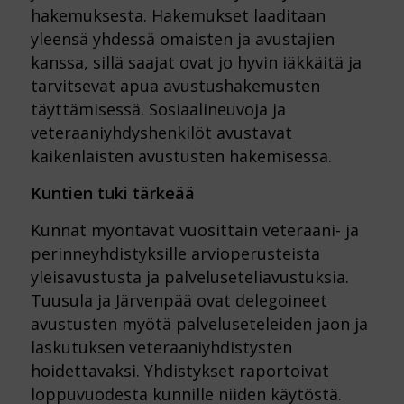
hakemuksesta. Hakemukset laaditaan
yleensä yhdessä omaisten ja avustajien
kanssa, sillä saajat ovat jo hyvin iäkkäitä ja
tarvitsevat apua avustushakemusten
täyttämisessä. Sosiaalineuvoja ja
veteraaniyhdyshenkilöt avustavat
kaikenlaisten avustusten hakemisessa.
Kuntien tuki tärkeää
Kunnat myöntävät vuosittain veteraani- ja
perinneyhdistyksille arvioperusteista
yleisavustusta ja palveluseteliavustuksia.
Tuusula ja Järvenpää ovat delegoineet
avustusten myötä palveluseteleiden jaon ja
laskutuksen veteraaniyhdistysten
hoidettavaksi. Yhdistykset raportoivat
loppuvuodesta kunnille niiden käytöstä.