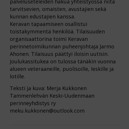
palveluseteleiden hakua yhteistyössä niitä
tarvitsevien, omaisten, avustajien sekä
kunnan edustajien kanssa.
Keravan tapaamiseen osallistui
toistakymmentä henkilöä. Tilaisuuden
organisaattorina toimi Keravan
perinnetoimikunnan puheenjohtaja Jarmo
Ahonen. Tilaisuus päättyi iloisin uutisin.
Joulukassitukea on tulossa tänäkin vuonna
alueen veteraaneille, puolisoille, leskille ja
lotille.
Teksti ja kuva: Merja Kukkonen
Tammenlehvän Keski-Uudenmaan
perinneyhdistys ry
meku.kukkonen@outlook.com