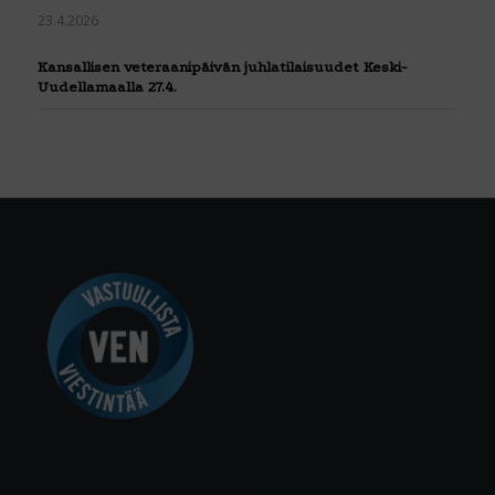
23.4.2026
Kansallisen veteraanipäivän juhlatilaisuudet Keski-
Uudellamaalla 27.4.