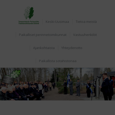
Etusivu
Keski-Uusimaa
Tietoa meistä
Paikalliset perinnetoimikunnat
Vastuuhenkilöt
Ajankohtaista
Yhteydenotto
Paikallista sotahistoriaa