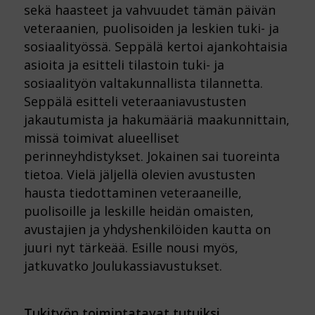
sekä haasteet ja vahvuudet tämän päivän
veteraanien, puolisoiden ja leskien tuki- ja
sosiaalityössä. Seppälä kertoi ajankohtaisia
asioita ja esitteli tilastoin tuki- ja
sosiaalityön valtakunnallista tilannetta.
Seppälä esitteli veteraaniavustusten
jakautumista ja hakumääriä maakunnittain,
missä toimivat alueelliset
perinneyhdistykset. Jokainen sai tuoreinta
tietoa. Vielä jäljellä olevien avustusten
hausta tiedottaminen veteraaneille,
puolisoille ja leskille heidän omaisten,
avustajien ja yhdyshenkilöiden kautta on
juuri nyt tärkeää. Esille nousi myös,
jatkuvatko Joulukassiavustukset.
Tukityön toimintatavat tutuiksi