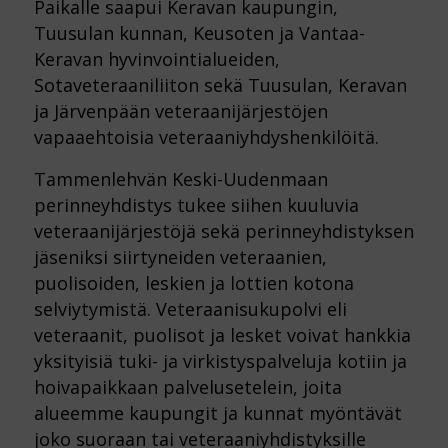
Paikalle saapui Keravan kaupungin,
Tuusulan kunnan, Keusoten ja Vantaa-
Keravan hyvinvointialueiden,
Sotaveteraaniliiton sekä Tuusulan, Keravan
ja Järvenpään veteraanijärjestöjen
vapaaehtoisia veteraaniyhdyshenkilöitä.
Tammenlehvän Keski-Uudenmaan
perinneyhdistys tukee siihen kuuluvia
veteraanijärjestöjä sekä perinneyhdistyksen
jäseniksi siirtyneiden veteraanien,
puolisoiden, leskien ja lottien kotona
selviytymistä. Veteraanisukupolvi eli
veteraanit, puolisot ja lesket voivat hankkia
yksityisiä tuki- ja virkistyspalveluja kotiin ja
hoivapaikkaan palvelusetelein, joita
alueemme kaupungit ja kunnat myöntävät
joko suoraan tai veteraaniyhdistyksille