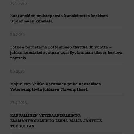
30.5.2026
Kaatuneiden muistopäivää kunnioitettiin keskisen
Uudenmaan kunnissa
8.5.2026
Lottien perustama Lottamuseo täyttää 30 vuotta –
juhlan kunniaksi avataan uusi Syvärannan tilasta kertova
näyttely
8.5.2026
Majuri evp Veikko Karumäen puhe Kansallisen
Veteraanipäivän juhlassa Järvenpäässä
27.4.2026
KANSALLINEN VETERAANIPALKINTO:
ELÄMÄNTYÖPALKINTO LEENA-MAIJA JÄNTILLE
TUUSULAAN