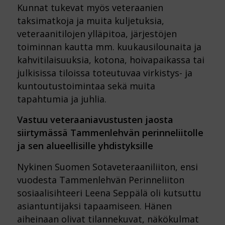
Kunnat tukevat myös veteraanien
taksimatkoja ja muita kuljetuksia,
veteraanitilojen ylläpitoa, järjestöjen
toiminnan kautta mm. kuukausilounaita ja
kahvitilaisuuksia, kotona, hoivapaikassa tai
julkisissa tiloissa toteutuvaa virkistys- ja
kuntoutustoimintaa sekä muita
tapahtumia ja juhlia.
Vastuu veteraaniavustusten jaosta
siirtymässä Tammenlehvän perinneliitolle
ja sen alueellisille yhdistyksille
Nykinen Suomen Sotaveteraaniliiton, ensi
vuodesta Tammenlehvän Perinneliiton
sosiaalisihteeri Leena Seppälä oli kutsuttu
asiantuntijaksi tapaamiseen. Hänen
aiheinaan olivat tilannekuvat, näkökulmat