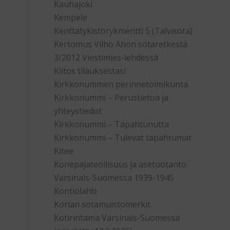
Kauhajoki
Kempele
Kenttätykistörykmentti 5 (Talvisota)
Kertomus Vilho Ahon sotaretkestä
3/2012 Viestimies-lehdessä
Kiitos tilauksestasi
Kirkkonummen perinnetoimikunta
Kirkkonummi – Perustietoa ja
yhteystiedot
Kirkkonummi – Tapahtunutta
Kirkkonummi – Tulevat tapahtumat
Kitee
Konepajateollisuus ja asetuotanto
Varsinais-Suomessa 1939-1945
Kontiolahti
Korian sotamuistomerkit
Kotirintama Varsinais-Suomessa