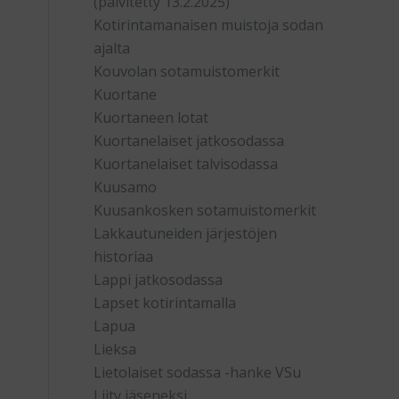
(päivitetty 13.2.2025)
Kotirintamanaisen muistoja sodan
ajalta
Kouvolan sotamuistomerkit
Kuortane
Kuortaneen lotat
Kuortanelaiset jatkosodassa
Kuortanelaiset talvisodassa
Kuusamo
Kuusankosken sotamuistomerkit
Lakkautuneiden järjestöjen
historiaa
Lappi jatkosodassa
Lapset kotirintamalla
Lapua
Lieksa
Lietolaiset sodassa -hanke VSu
Liity jäseneksi