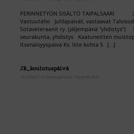
PERINNETYÖN SISÄLTÖ TAIPALSAARI 30.9
Vastuutaho Juhlapäivät, vastaavat Talvisod
Sotaveteraanit ry. (jäljempänä ”yhdistys”) K
seurakunta, yhdistys Kaatuneitten muistopä
Itsenäisyyspäivä Ks. liite kohta 5 […]
JR_koulutuspäivä
/
/
10.3.2022
in
Uncategorized
by
Jarmo Ruti