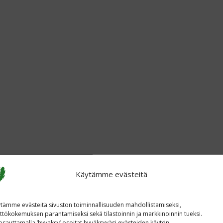
Käytämme evästeitä
tämme evästeitä sivuston toiminnallisuuden mahdollistamiseksi,
ttökokemuksen parantamiseksi sekä tilastoinnin ja markkinoinnin tueksi.
sauttamalla ’hyvaksy’ osoitat hyväksyväsi evästeiden käytön.