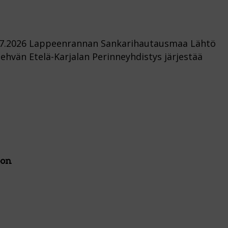
6.7.2026 Lappeenrannan Sankarihautausmaa Lähtö
vän Etelä-Karjalan Perinneyhdistys järjestää
oon