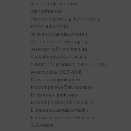
9. pioneerikomppania
Ajankohtaista
Alueen museoita ja kotiseutu- ja
matkailukohteita
Anjalan sotamuistomerkit
Antti Punkarin sota-ajan ja
veteraanityön muisteluita
Asekätkentää Kauhavalla
Crichton-Vulcanin telakka Turussa
sotavuosina 1939–1945
Divisioonan joukkojen
kokoonpanoja Talvisodassa
Divisoonan joukkojen
kokoonpanoja Jatkosodassa
Elimäen sotamuistomerkit
Elintarvikesäännöstely Varsinais-
Suomessa