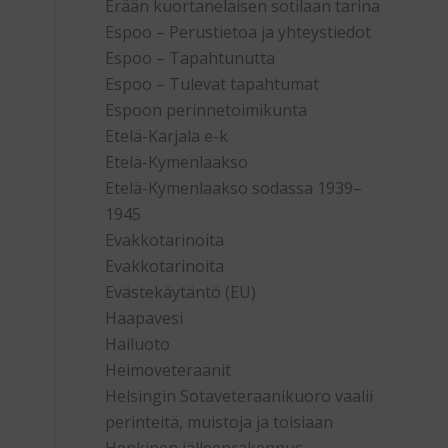
Erään kuortanelaisen sotilaan tarina
Espoo – Perustietoa ja yhteystiedot
Espoo – Tapahtunutta
Espoo – Tulevat tapahtumat
Espoon perinnetoimikunta
Etelä-Karjala e-k
Etelä-Kymenlaakso
Etelä-Kymenlaakso sodassa 1939–
1945
Evakkotarinoita
Evakkotarinoita
Evästekäytäntö (EU)
Haapavesi
Hailuoto
Heimoveteraanit
Helsingin Sotaveteraanikuoro vaalii
perinteitä, muistoja ja toisiaan