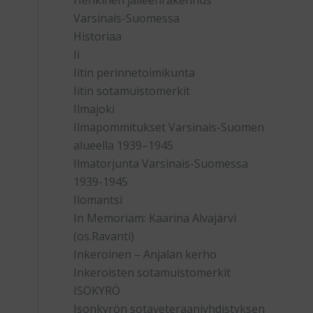
Henkinen jälleenrakennus
Varsinais-Suomessa
Historiaa
Ii
Iitin perinnetoimikunta
Iitin sotamuistomerkit
Ilmajoki
Ilmapommitukset Varsinais-Suomen
alueella 1939–1945
Ilmatorjunta Varsinais-Suomessa
1939-1945
Ilomantsi
In Memoriam: Kaarina Alvajärvi
(os.Ravanti)
Inkeroinen – Anjalan kerho
Inkeroisten sotamuistomerkit
ISOKYRÖ
Isonkyrön sotaveteraaniyhdistyksen