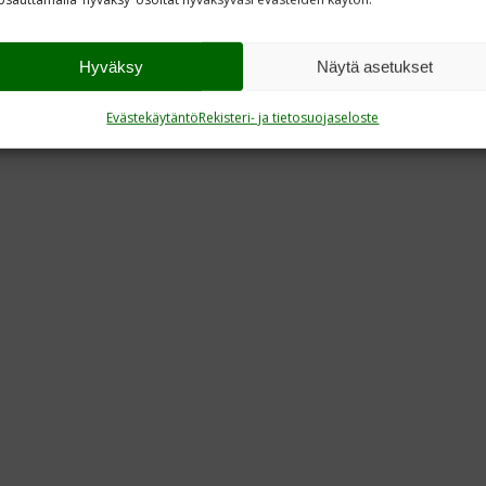
Hyväksy
Näytä asetukset
Evästekäytäntö
Rekisteri- ja tietosuojaseloste