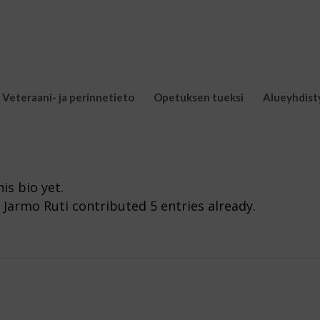
Veteraani- ja perinnetieto
Opetuksen tueksi
Alueyhdist
is bio yet.
t
Jarmo Ruti
contributed 5 entries already.