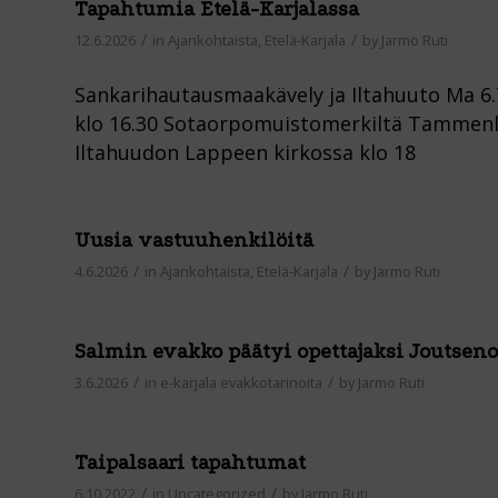
Tapahtumia Etelä-Karjalassa
/
/
12.6.2026
in
Ajankohtaista
,
Etelä-Karjala
by
Jarmo Ruti
Sankarihautausmaakävely ja Iltahuuto Ma 
klo 16.30 Sotaorpomuistomerkiltä Tammenleh
Iltahuudon Lappeen kirkossa klo 18
Uusia vastuuhenkilöitä
/
/
4.6.2026
in
Ajankohtaista
,
Etelä-Karjala
by
Jarmo Ruti
Salmin evakko päätyi opettajaksi Joutsen
/
/
3.6.2026
in
e-karjala evakkotarinoita
by
Jarmo Ruti
Taipalsaari tapahtumat
/
/
6.10.2022
in
Uncategorized
by
Jarmo Ruti