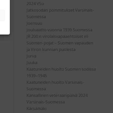
2024 VSu
Jatkosodan pommitukset Varsinais-
Suomessa
Joensuu
Jouluaatto vuonna 1939 Suomessa
JR 200:n virolaisvapaaehtoiset eli
Suomen-pojat – Suomen vapauden
ja Viron kunnian puolesta
Jurva
Juuka
Kaatuneiden huolto Suomen sodissa
1939–1945
Kaatuneiden huolto Varsinais-
Suomessa
Kansallinen veteraanipäivä 2024
Varsinais-Suomessa
Kärsämäki