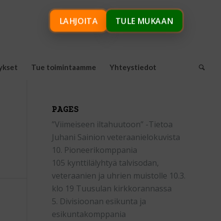
LAHJOITA
TULE MUKAAN
ykset
Tue toimintaamme
Yhteystiedot
PAGES
”Viimeiseen iltahuutoon” -Tietoa
Juhani Sainion veteraanielokuvista
10. Pioneerikomppania
105 kynttilälyhtyä talvisodan,
veteraanien ja uhrien muistolle 10.3.
klo 19 Tuusulan kirkkorannassa
5. Divisioonan esikunta ja
esikuntakomppania