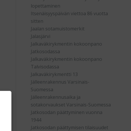
lopettaminen
Itsenäisyyspäivän viettoa 86 vuotta
sitten
Jaalan sotamuistomerkit
Jalasjärvi
Jalkaväkirykmentin kokoonpano
Jatkosodassa
Jalkaväkirykmentin kokoonpano
Talvisodassa
Jalkaväkirykmentti 13
Jälleenrakennus Varsinais-
Suomessa
Jälleenrakennusaika ja
sotakorvaukset Varsinais-Suomessa
Jatkosodan päättyminen vuonna
1944
Jatkosodan päättymisen tilaisuudet