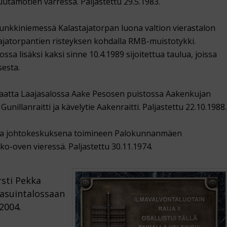
uutamotien varressa. Paljastettu 29.5.1983.
nkkiniemessä Kalastajatorpan luona valtion vierastalon
astajatorpantien risteyksen kohdalla RMB-muistotykki.
ossa lisäksi kaksi sinne 10.4.1989 sijoitettua taulua, joissa
sesta.
olaatta Laajasalossa Aake Pesosen puistossa Aakenkujan
Gunillanraitti ja kävelytie Aakenraitti. Paljastettu 22.10.1988.
tta johtokeskuksena toimineen Palokunnanmäen
o-oven vieressä. Paljastettu 30.11.1974.
rsti Pekka
 asuintalossaan
2004.