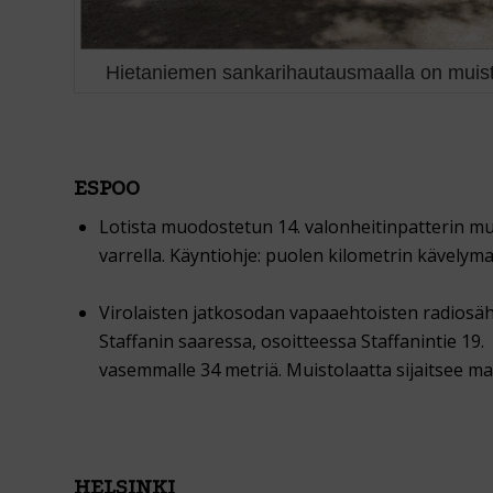
Hietaniemen sankarihautausmaalla on muis
ESPOO
Lotista muodostetun 14. valonheitinpatterin mu
varrella. Käyntiohje: puolen kilometrin kävelym
Virolaisten jatkosodan vapaaehtoisten radiosä
Staffanin saaressa, osoitteessa Staffanintie 19. 
vasemmalle 34 metriä. Muistolaatta sijaitsee maa
HELSINKI