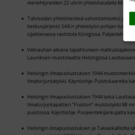
menehtyneiden 22 uhrin yhteishaudalla Malmin 
Talvisodan yhteishenkeä vahvistamiseksi ja Työn
keskusjärjestö SAK:n yhteistyön pohjan luone
sijaitsevassa ravintola Königissä. Paljastettu 24.
Välirauhan aikana tapahtuneen matkustajakon
Launiksen muistolaatta Helsingissä Lauttasaare
Helsingin ilmapuolustuksen 1944 muistomerkki L
ilmatorjuntatykki. Käyntiohje: Puistokaarelta käve
Helsingin ilmapuolustuksen 1944 sekä Lauttasa
Ilmatorjuntapatteri ”Puiston” muistotykki 88 
puistossa. Käyntiohje: Purjeentekijänkujalta käve
Helsingin ilmapuolustuksen ja Taivaskalliolta s