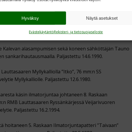
hautausmaalla korttelissa 71.
antajain Keskusliiton sekä ammattiliittojen ja
Hyväksy
Näytä asetukset
en ns. Tammikuun kihlauksen muistolaatta Mikonkadulla
Evästekäytäntö
Rekisteri- ja tietosuojaseloste
1.1995.
e Kalevan alasampumisen sekä koneen sähköttäjän Tauno
n sankarihautausmaalla. Paljastettu 14.6.1990.
auttasaaren Myllykalliolla ”Itko”, 76 mm:n SS
lytie Myllykalliolle. Paljastettu 12.6.1980.
aresta käsin ilmatorjuntaa johtaneen 8. Raskaan
mm:n RMB Lauttasaaren Ryssänkärjessä Veijarivuoren
lytie. Paljastettu 16.2.1994.
itä hoitaneen 5. Raskaan Ilmatorjuntapatteri ”Taivaan”