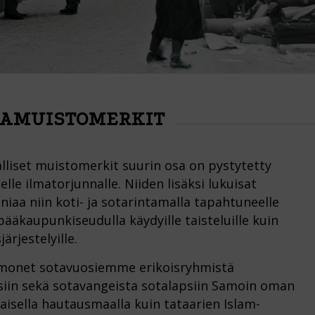
AMUISTOMERKIT
lliset muistomerkit suurin osa on pystytetty
lle ilmatorjunnalle. Niiden lisäksi lukuisat
aa niin koti- ja sotarintamalla tapahtuneelle
pääkaupunkiseudulla käydyille taisteluille kuin
ärjestelyille.
 monet sotavuosiemme erikoisryhmistä
siin sekä sotavangeista sotalapsiin Samoin oman
aisella hautausmaalla kuin tataarien Islam-