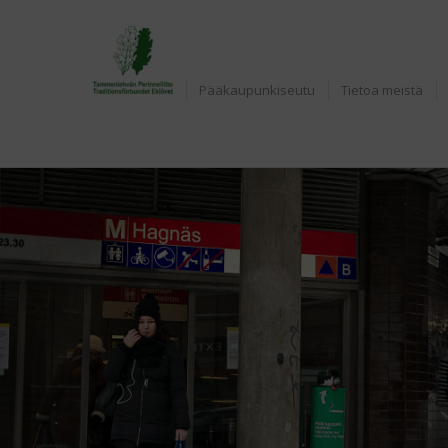
Etusivu
Pääkaupunkiseutu
Tietoa meistä