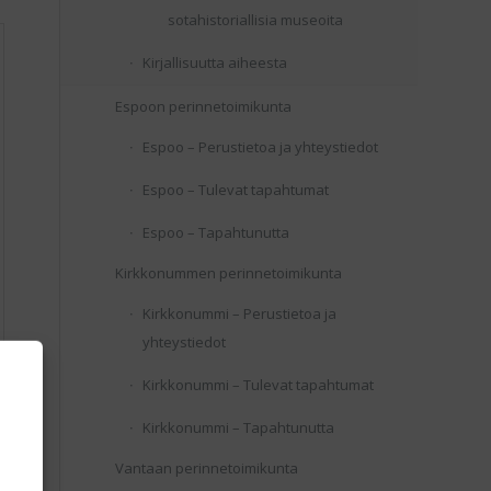
sotahistoriallisia museoita
Kirjallisuutta aiheesta
Espoon perinnetoimikunta
Espoo – Perustietoa ja yhteystiedot
Espoo – Tulevat tapahtumat
Espoo – Tapahtunutta
Kirkkonummen perinnetoimikunta
Kirkkonummi – Perustietoa ja
yhteystiedot
Kirkkonummi – Tulevat tapahtumat
Kirkkonummi – Tapahtunutta
Vantaan perinnetoimikunta