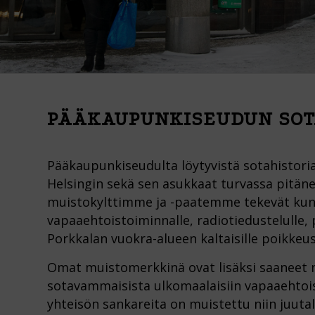
PÄÄKAUPUNKISEUDUN SOT
Pääkaupunkiseudulta löytyvistä sotahistoria
Helsingin sekä sen asukkaat turvassa pitänee
muistokylttimme ja -paatemme tekevät kunni
vapaaehtoistoiminnalle, radiotiedustelulle, 
Porkkalan vuokra-alueen kaltaisille poikkeusj
Omat muistomerkkinä ovat lisäksi saaneet
sotavammaisista ulkomaalaisiin vapaaehtoi
yhteisön sankareita on muistettu niin juutal