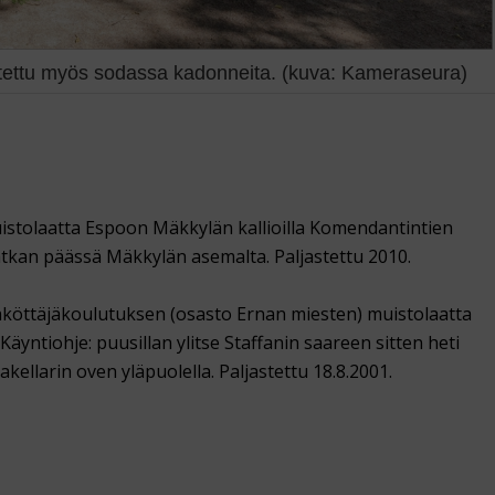
tettu myös sodassa kadonneita. (kuva: Kameraseura)
istolaatta Espoon Mäkkylän kallioilla Komendantintien
atkan päässä Mäkkylän asemalta. Paljastettu 2010.
hköttäjäkoulutuksen (osasto Ernan miesten) muistolaatta
Käyntiohje: puusillan ylitse Staffanin saareen sitten heti
kellarin oven yläpuolella. Paljastettu 18.8.2001.