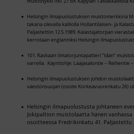
muistotykki Itk/ 27 BK Käpylän Taivaskalliolla K
Helsingin ilmapuolustuksen muistomerkkinä Mu
takana olevalla kalliolla Hollantilaisen- ja Kal
Paljastettiin 12.5.1989. Kalastajatorpan vierastal
kerrotaan englanniksi Helsingin ilmapuolustuk
101. Raskaan Ilmatorjuntapatteri ”Idän” muist
varrella. Käyntiohje: Laajasalontie – Reihentie – 
Helsingin ilmapuolustuksen johdon muistolaa
väestönsuojan (osoite Korkeavuorenkatu 26) ulk
Helsingin ilmapuolustusta johtaneen eve
Jokipaltion muistolaatta hänen vanhassa
osoitteessa Fredrikinkatu 41. Paljastettu 