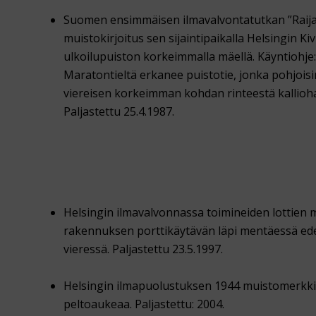
Suomen ensimmäisen ilmavalvontatutkan ”Raijan
muistokirjoitus sen sijaintipaikalla Helsingin Ki
ulkoilupuiston korkeimmalla mäellä. Käyntiohje:
Maratontieltä erkanee puistotie, jonka pohjois
viereisen korkeimman kohdan rinteestä kallioha
Paljastettu 25.4.1987.
Helsingin ilmavalvonnassa toimineiden lottien
rakennuksen porttikäytävän läpi mentäessä ed
vieressä. Paljastettu 23.5.1997.
Helsingin ilmapuolustuksen 1944 muistomerkki ja
peltoaukeaa. Paljastettu: 2004.