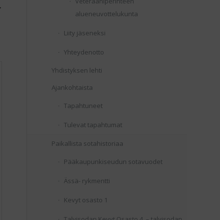
Veteraaniperinteen
.
alueneuvottelukunta
Liity jäseneksi
Yhteydenotto
Yhdistyksen lehti
Ajankohtaista
Tapahtuneet
Tulevat tapahtumat
Paikallista sotahistoriaa
Pääkaupunkiseudun sotavuodet
Ässä- rykmentti
Kevyt osasto 1
Talvisodan Kevyt Osasto 4 – talvisodan