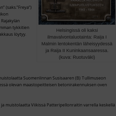
” (saks.”Freya”)
vikon
 Rajakylän
imman tykkitien
Helsingissä oli kaksi
kkaus löytyy.
ilmavalvontaluotainta: Raija I
Malmin lentokentän läheisyydessä
ja Raija II Kuninkaansaaressa.
(kuva: Ruotuväki)
 muistolaatta Suomenlinnan Susisaaren (B) Tullimuseon
essä olevan maastopeitteisen betonirakennuksen oven
 muistolaatta Viikissä Patteripellonraitin varrella keskellä