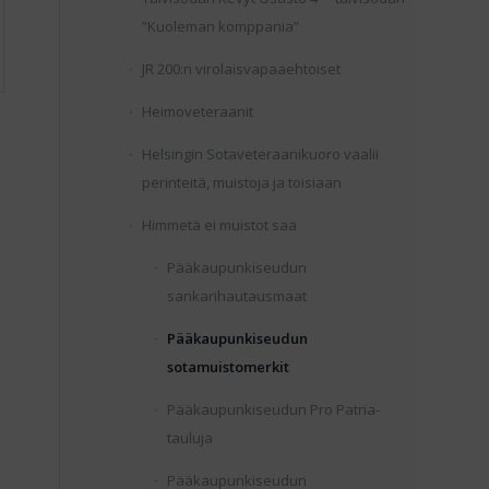
”Kuoleman komppania”
JR 200:n virolaisvapaaehtoiset
Heimoveteraanit
Helsingin Sotaveteraanikuoro vaalii
perinteitä, muistoja ja toisiaan
Himmetä ei muistot saa
Pääkaupunkiseudun
sankarihautausmaat
Pääkaupunkiseudun
sotamuistomerkit
Pääkaupunkiseudun Pro Patria-
tauluja
Pääkaupunkiseudun