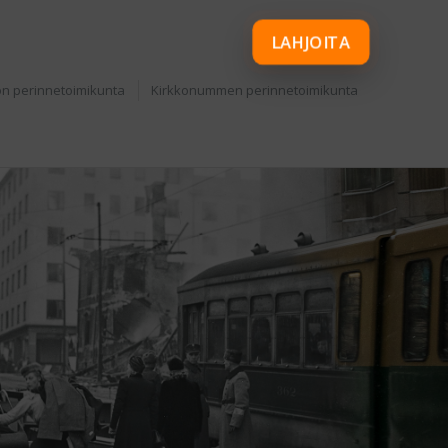
LAHJOITA
n perinnetoimikunta
Kirkkonummen perinnetoimikunta