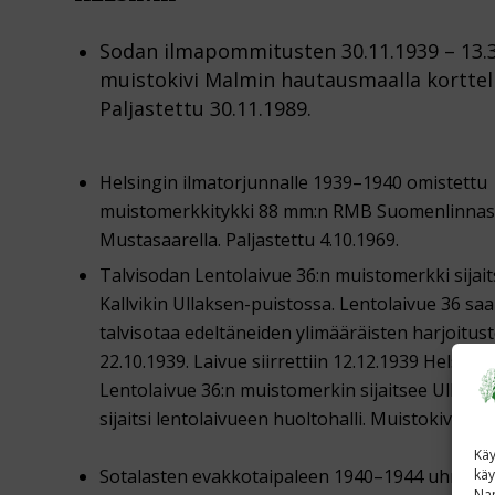
Sodan ilmapommitusten 30.11.1939 – 13.3
muistokivi Malmin hautausmaalla kortteli
Paljastettu 30.11.1989.
Helsingin ilmatorjunnalle 1939–1940 omistettu
muistomerkkitykki 88 mm:n RMB Suomenlinnas
Mustasaarella. Paljastettu 4.10.1969.
Talvisodan Lentolaivue 36:n muistomerkki sijai
Kallvikin Ullaksen-puistossa. Lentolaivue 36 saap
talvisotaa edeltäneiden ylimääräisten harjoitus
22.10.1939. Laivue siirrettiin 12.12.1939 Helsinki
Lentolaivue 36:n muistomerkin sijaitsee Ullakse
sijaitsi lentolaivueen huoltohalli. Muistokivi palj
Käy
Sotalasten evakkotaipaleen 1940–1944 uhrien m
käy
Nap