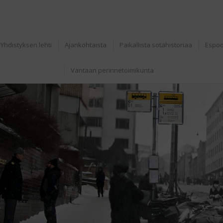
Yhdistyksen lehti
Ajankohtaista
Paikallista sotahistoriaa
Espoo
Vantaan perinnetoimikunta