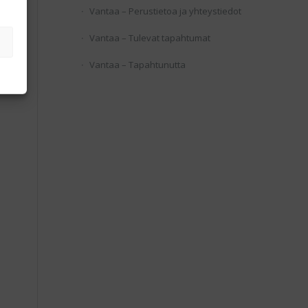
Vantaa – Perustietoa ja yhteystiedot
Vantaa – Tulevat tapahtumat
Vantaa – Tapahtunutta