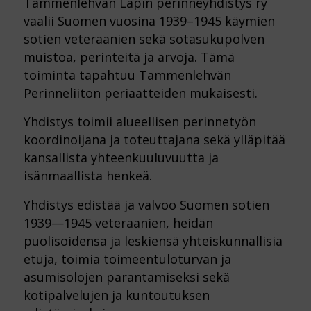
Tammenlehvän Lapin perinneyhdistys ry
vaalii Suomen vuosina 1939–1945 käymien
sotien veteraanien sekä sotasukupolven
muistoa, perinteitä ja arvoja. Tämä
toiminta tapahtuu Tammenlehvän
Perinneliiton periaatteiden mukaisesti.
Yhdistys toimii alueellisen perinnetyön
koordinoijana ja toteuttajana sekä ylläpitää
kansallista yhteenkuuluvuutta ja
isänmaallista henkeä.
Yhdistys edistää ja valvoo Suomen sotien
1939—1945 veteraanien, heidän
puolisoidensa ja leskiensä yhteiskunnallisia
etuja, toimia toimeentuloturvan ja
asumisolojen parantamiseksi sekä
kotipalvelujen ja kuntoutuksen