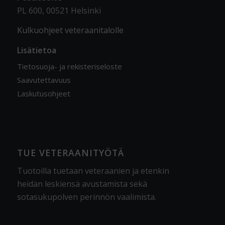
PL 600, 00521 Helsinki
Kulkuohjeet veteraanitalolle
Lisätietoa
Tietosuoja- ja rekisteriseloste
Saavutettavuus
Laskutusohjeet
TUE VETERAANITYÖTÄ
Tuotoilla tuetaan veteraanien ja etenkin
heidän leskiensä avustamista sekä
sotasukupolven perinnön vaalimista
.